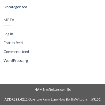
Uncategorized
META
Log in
Entries feed
Comments feed
WordPress.org
NAME
: mftokens.com llc
ADDRESS
:4211 Oakridge Farm Lane,New Berlin,Wisconsin,53151