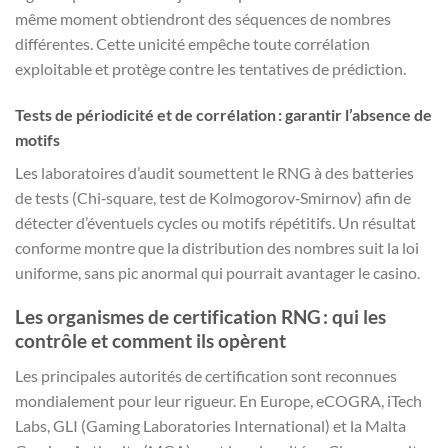
même moment obtiendront des séquences de nombres
différentes. Cette unicité empêche toute corrélation
exploitable et protège contre les tentatives de prédiction.
Tests de périodicité et de corrélation : garantir l’absence de
motifs
Les laboratoires d’audit soumettent le RNG à des batteries
de tests (Chi‑square, test de Kolmogorov‑Smirnov) afin de
détecter d’éventuels cycles ou motifs répétitifs. Un résultat
conforme montre que la distribution des nombres suit la loi
uniforme, sans pic anormal qui pourrait avantager le casino.
Les organismes de certification RNG : qui les
contrôle et comment ils opèrent
Les principales autorités de certification sont reconnues
mondialement pour leur rigueur. En Europe, eCOGRA, iTech
Labs, GLI (Gaming Laboratories International) et la Malta