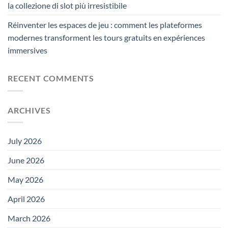
la collezione di slot più irresistibile
Réinventer les espaces de jeu : comment les plateformes
modernes transforment les tours gratuits en expériences
immersives
RECENT COMMENTS
ARCHIVES
July 2026
June 2026
May 2026
April 2026
March 2026