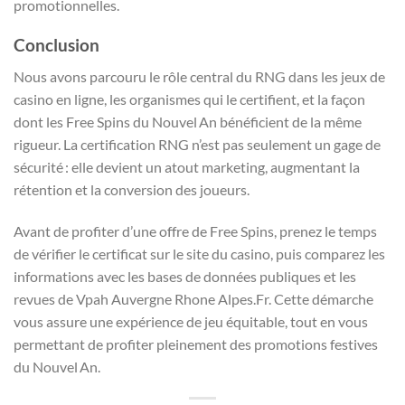
promotionnelles.
Conclusion
Nous avons parcouru le rôle central du RNG dans les jeux de
casino en ligne, les organismes qui le certifient, et la façon
dont les Free Spins du Nouvel An bénéficient de la même
rigueur. La certification RNG n’est pas seulement un gage de
sécurité : elle devient un atout marketing, augmentant la
rétention et la conversion des joueurs.
Avant de profiter d’une offre de Free Spins, prenez le temps
de vérifier le certificat sur le site du casino, puis comparez les
informations avec les bases de données publiques et les
revues de Vpah Auvergne Rhone Alpes.Fr. Cette démarche
vous assure une expérience de jeu équitable, tout en vous
permettant de profiter pleinement des promotions festives
du Nouvel An.