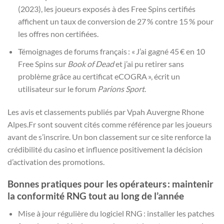
(2023), les joueurs exposés à des Free Spins certifiés
affichent un taux de conversion de 27 % contre 15 % pour
les offres non certifiées.
Témoignages de forums français : « J’ai gagné 45 € en 10
Free Spins sur
Book of Dead
et j’ai pu retirer sans
problème grâce au certificat eCOGRA », écrit un
utilisateur sur le forum
Parions Sport
.
Les avis et classements publiés par Vpah Auvergne Rhone
Alpes.Fr sont souvent cités comme référence par les joueurs
avant de s’inscrire. Un bon classement sur ce site renforce la
crédibilité du casino et influence positivement la décision
d’activation des promotions.
Bonnes pratiques pour les opérateurs : maintenir
la conformité RNG tout au long de l’année
Mise à jour régulière du logiciel RNG : installer les patches