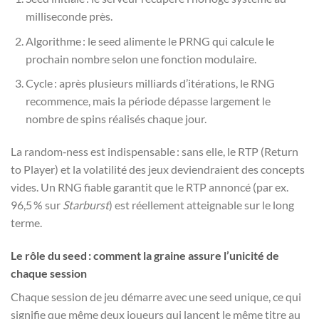
milliseconde près.
Algorithme : le seed alimente le PRNG qui calcule le
prochain nombre selon une fonction modulaire.
Cycle : après plusieurs milliards d’itérations, le RNG
recommence, mais la période dépasse largement le
nombre de spins réalisés chaque jour.
La random‑ness est indispensable : sans elle, le RTP (Return
to Player) et la volatilité des jeux deviendraient des concepts
vides. Un RNG fiable garantit que le RTP annoncé (par ex.
96,5 % sur
Starburst
) est réellement atteignable sur le long
terme.
Le rôle du seed : comment la graine assure l’unicité de
chaque session
Chaque session de jeu démarre avec une seed unique, ce qui
signifie que même deux joueurs qui lancent le même titre au