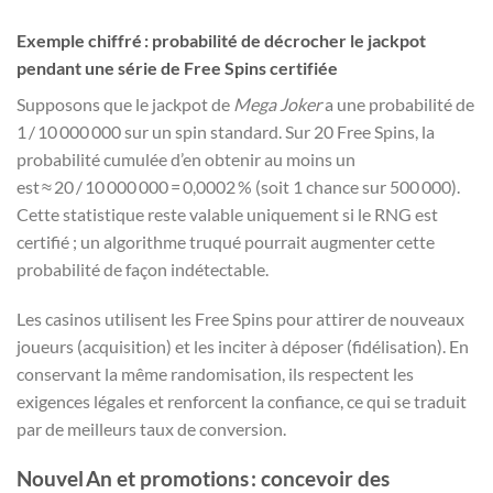
Exemple chiffré : probabilité de décrocher le jackpot
pendant une série de Free Spins certifiée
Supposons que le jackpot de
Mega Joker
a une probabilité de
1 / 10 000 000 sur un spin standard. Sur 20 Free Spins, la
probabilité cumulée d’en obtenir au moins un
est ≈ 20 / 10 000 000 = 0,0002 % (soit 1 chance sur 500 000).
Cette statistique reste valable uniquement si le RNG est
certifié ; un algorithme truqué pourrait augmenter cette
probabilité de façon indétectable.
Les casinos utilisent les Free Spins pour attirer de nouveaux
joueurs (acquisition) et les inciter à déposer (fidélisation). En
conservant la même randomisation, ils respectent les
exigences légales et renforcent la confiance, ce qui se traduit
par de meilleurs taux de conversion.
Nouvel An et promotions : concevoir des