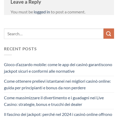
Leave a Reply
You must be
logged in
to post a comment.
RECENT POSTS
Gioco d’azzardo mobile: come le app dei casinò garantiscono
jackpot sicuri e conformi alle normative
Come ottenere prelievi istantanei nei migliori casinò online:
guida per principianti e bonus da non perdere
Come massimizzare il divertimento e i guadagni nei Live
Casino: strategie, bonus e trucchi dei dealer
Il fascino dei jackpot: perché nel 2024 i casinò online offrono