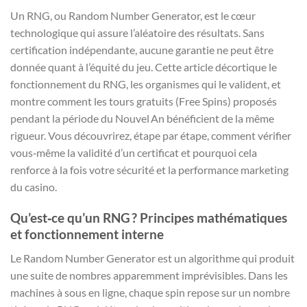
Un RNG, ou Random Number Generator, est le cœur
technologique qui assure l’aléatoire des résultats. Sans
certification indépendante, aucune garantie ne peut être
donnée quant à l’équité du jeu. Cette article décortique le
fonctionnement du RNG, les organismes qui le valident, et
montre comment les tours gratuits (Free Spins) proposés
pendant la période du Nouvel An bénéficient de la même
rigueur. Vous découvrirez, étape par étape, comment vérifier
vous‑même la validité d’un certificat et pourquoi cela
renforce à la fois votre sécurité et la performance marketing
du casino.
Qu’est‑ce qu’un RNG ? Principes mathématiques
et fonctionnement interne
Le Random Number Generator est un algorithme qui produit
une suite de nombres apparemment imprévisibles. Dans les
machines à sous en ligne, chaque spin repose sur un nombre