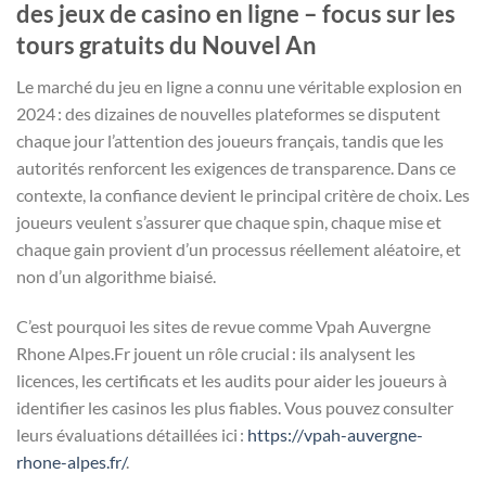
des jeux de casino en ligne – focus sur les
tours gratuits du Nouvel An
Le marché du jeu en ligne a connu une véritable explosion en
2024 : des dizaines de nouvelles plateformes se disputent
chaque jour l’attention des joueurs français, tandis que les
autorités renforcent les exigences de transparence. Dans ce
contexte, la confiance devient le principal critère de choix. Les
joueurs veulent s’assurer que chaque spin, chaque mise et
chaque gain provient d’un processus réellement aléatoire, et
non d’un algorithme biaisé.
C’est pourquoi les sites de revue comme Vpah Auvergne
Rhone Alpes.Fr jouent un rôle crucial : ils analysent les
licences, les certificats et les audits pour aider les joueurs à
identifier les casinos les plus fiables. Vous pouvez consulter
leurs évaluations détaillées ici :
https://vpah-auvergne-
rhone-alpes.fr/
.