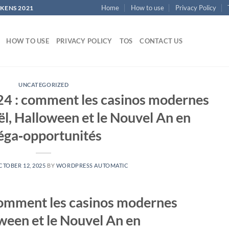
Home
How to use
Privacy Policy
KENS 2021
HOW TO USE
PRIVACY POLICY
TOS
CONTACT US
UNCATEGORIZED
024 : comment les casinos modernes
l, Halloween et le Nouvel An en
ga‑opportunités
CTOBER 12, 2025
BY
WORDPRESS AUTOMATIC
 comment les casinos modernes
ween et le Nouvel An en