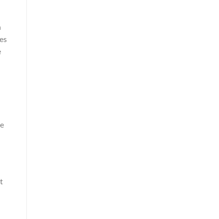
n
les
e
te
t