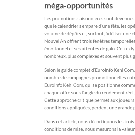
méga‑opportunités
Les promotions saisonnières sont devenues l
que le calendrier s’empare d’une fête, les op
volume de dépôts et, surtout, fidéliser une c
Nouvel An offrent trois fenêtres temporelles
émotionnel et ses attentes de gain. Cette d
nombreux, plus complexes et souvent plus gén
Selon le guide complet d’Euroinfo Kehl Com, 
nombre de campagnes promotionnelles entre 
Euroinfo Kehl Com, qui se positionne comme 
chaque offre sous l’angle du rendement réel,
Cette approche critique permet aux joueurs de
conditions appliquées, perdent une grande pa
Dans cet article, nous décortiquons les troi
conditions de mise, nous mesurons la valeur 