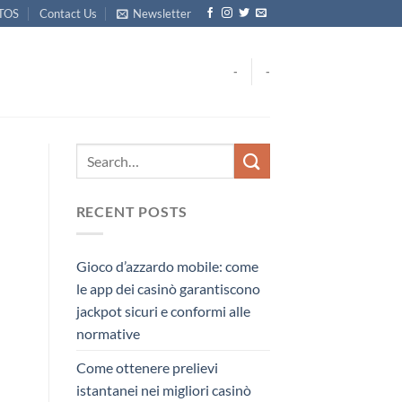
TOS
Contact Us
Newsletter
-
-
RECENT POSTS
Gioco d’azzardo mobile: come
le app dei casinò garantiscono
jackpot sicuri e conformi alle
normative
Come ottenere prelievi
istantanei nei migliori casinò