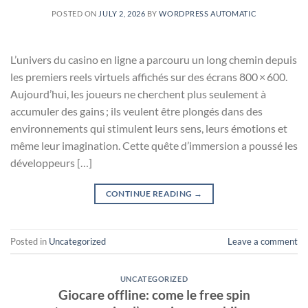
POSTED ON
JULY 2, 2026
BY
WORDPRESS AUTOMATIC
L’univers du casino en ligne a parcouru un long chemin depuis
les premiers reels virtuels affichés sur des écrans 800 × 600.
Aujourd’hui, les joueurs ne cherchent plus seulement à
accumuler des gains ; ils veulent être plongés dans des
environnements qui stimulent leurs sens, leurs émotions et
même leur imagination. Cette quête d’immersion a poussé les
développeurs […]
CONTINUE READING
→
Posted in
Uncategorized
Leave a comment
UNCATEGORIZED
Giocare offline: come le free spin