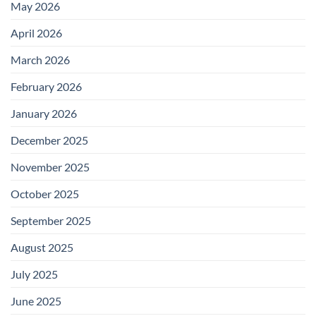
May 2026
April 2026
March 2026
February 2026
January 2026
December 2025
November 2025
October 2025
September 2025
August 2025
July 2025
June 2025