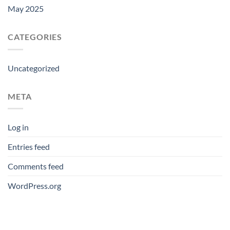
May 2025
CATEGORIES
Uncategorized
META
Log in
Entries feed
Comments feed
WordPress.org