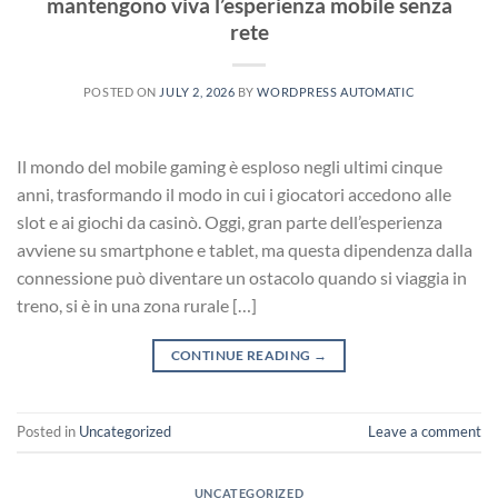
mantengono viva l’esperienza mobile senza
rete
POSTED ON
JULY 2, 2026
BY
WORDPRESS AUTOMATIC
Il mondo del mobile gaming è esploso negli ultimi cinque
anni, trasformando il modo in cui i giocatori accedono alle
slot e ai giochi da casinò. Oggi, gran parte dell’esperienza
avviene su smartphone e tablet, ma questa dipendenza dalla
connessione può diventare un ostacolo quando si viaggia in
treno, si è in una zona rurale […]
CONTINUE READING
→
Posted in
Uncategorized
Leave a comment
UNCATEGORIZED