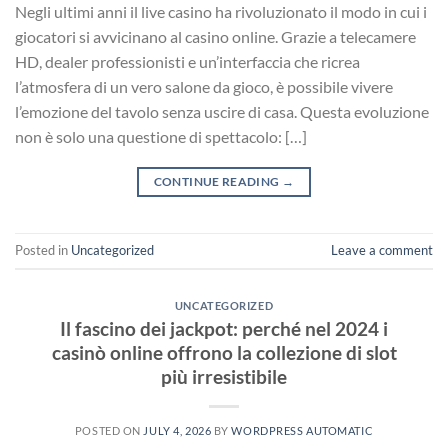
Negli ultimi anni il live casino ha rivoluzionato il modo in cui i
giocatori si avvicinano al casino online. Grazie a telecamere
HD, dealer professionisti e un’interfaccia che ricrea
l’atmosfera di un vero salone da gioco, è possibile vivere
l’emozione del tavolo senza uscire di casa. Questa evoluzione
non è solo una questione di spettacolo: […]
CONTINUE READING
→
Posted in
Uncategorized
Leave a comment
UNCATEGORIZED
Il fascino dei jackpot: perché nel 2024 i
casinò online offrono la collezione di slot
più irresistibile
POSTED ON
JULY 4, 2026
BY
WORDPRESS AUTOMATIC