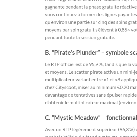
gagnante pendant la phase gratuite réactiv
vous continuez à former des lignes payantes. 
qu’environ une partie sur cinq des spins gra
moyens par spin gratuit s’élèvent à 0,85× vot
pendant toute la session gratuite.
B. “Pirate’s Plunder” – symbole sc
Le RTP officiel est de 95,9 %, tandis que la 
et moyens. Le scatter pirate active un mini‑j
multiplicateur variant entre x1 et x8 appliq
chez Cityscoot, miser au minimum €0,20 maxi
davantage de tentatives sans épuiser rapide
d’obtenir le multiplicateur maximal (environ
C. “Mystic Meadow” – fonctionnalit
Avec un RTP légèrement supérieur (96,3 %) 
symbole Wild qui s’étend sur toute la rangée 