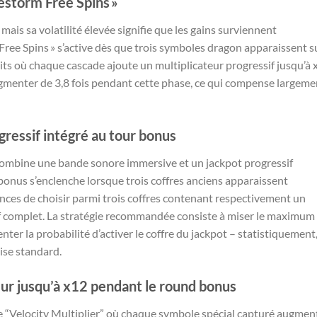
restorm Free Spins »
ais sa volatilité élevée signifie que les gains surviennent
ee Spins » s’active dès que trois symboles dragon apparaissent s
uits où chaque cascade ajoute un multiplicateur progressif jusqu’à 
gmenter de 3,8 fois pendant cette phase, ce qui compense largeme
gressif intégré au tour bonus
 combine une bande sonore immersive et un jackpot progressif
 bonus s’enclenche lorsque trois coffres anciens apparaissent
ances de choisir parmi trois coffres contenant respectivement un
sif complet. La stratégie recommandée consiste à miser le maximum
nter la probabilité d’activer le coffre du jackpot – statistiquement
ise standard.
eur jusqu’à x12 pendant le round bonus
e “Velocity Multiplier” où chaque symbole spécial capturé augmen