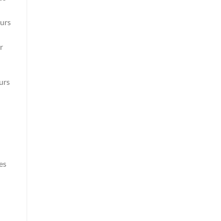
eurs
r
urs
es