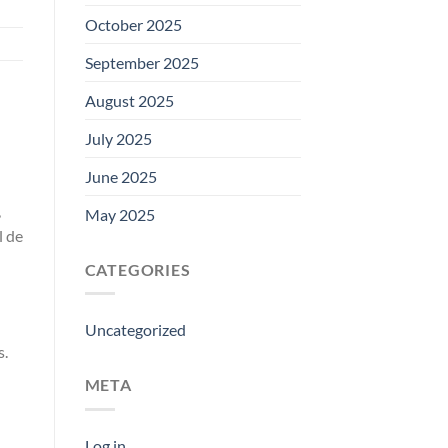
October 2025
September 2025
u
August 2025
July 2025
June 2025
,
May 2025
l de
CATEGORIES
Uncategorized
s.
META
Log in