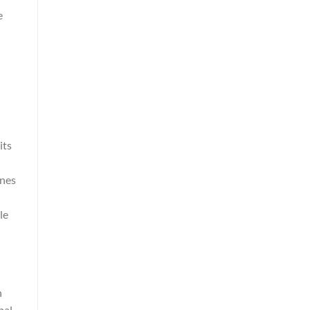
e
its
n
rnes
le
n
pal.