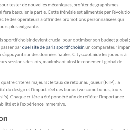
 pour tester de nouvelles mécaniques, profiter de graphismes
i fera basculer la partie. Cette frénésie est alimentée par l’évoluti
acité des opérateurs à offrir des promotions personnalisées qui
ours plus exigeante.
s sportif choisir devient crucial pour optimiser son budget global ;
 passer par
quel site de paris sportif choisir
, un comparateur impar
n s’appuyant sur des données fiables, Cityscoot aide les joueurs à
 leurs sessions de slots, maximisant ainsi le rendement global de
quatre critères majeurs : le taux de retour au joueur (RTP), la
alité du design et l’impact réel des bonus (welcome bonus, tours
sifs). Chaque critère a été pondéré afin de refléter l’importance
ilité et à l’expérience immersive.
ion