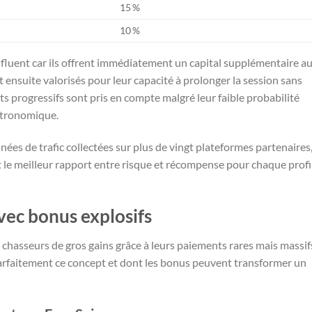
15 %
10 %
 influent car ils offrent immédiatement un capital supplémentaire a
nt ensuite valorisés pour leur capacité à prolonger la session sans
ts progressifs sont pris en compte malgré leur faible probabilité
astronomique.
es de trafic collectées sur plus de vingt plateformes partenaires
ent le meilleur rapport entre risque et récompense pour chaque profi
 avec bonus explosifs
s chasseurs de gros gains grâce à leurs paiements rares mais massif
 parfaitement ce concept et dont les bonus peuvent transformer un