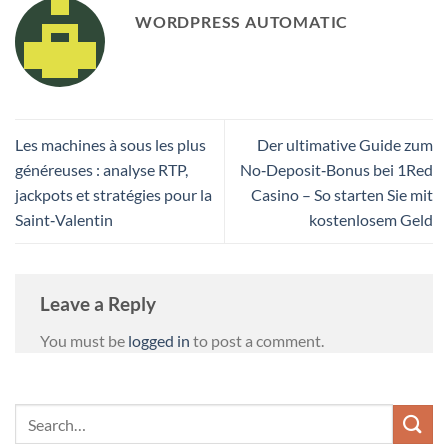
WORDPRESS AUTOMATIC
Les machines à sous les plus
Der ultimative Guide zum
généreuses : analyse RTP,
No‑Deposit‑Bonus bei 1Red
jackpots et stratégies pour la
Casino – So starten Sie mit
Saint‑Valentin
kostenlosem Geld
Leave a Reply
You must be
logged in
to post a comment.