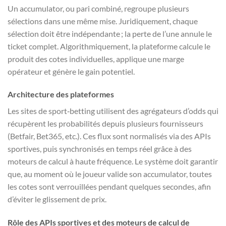
Un accumulator, ou pari combiné, regroupe plusieurs
sélections dans une même mise. Juridiquement, chaque
sélection doit être indépendante ; la perte de l’une annule le
ticket complet. Algorithmiquement, la plateforme calcule le
produit des cotes individuelles, applique une marge
opérateur et génère le gain potentiel.
Architecture des plateformes
Les sites de sport‑betting utilisent des agrégateurs d’odds qui
récupèrent les probabilités depuis plusieurs fournisseurs
(Betfair, Bet365, etc.). Ces flux sont normalisés via des APIs
sportives, puis synchronisés en temps réel grâce à des
moteurs de calcul à haute fréquence. Le système doit garantir
que, au moment où le joueur valide son accumulator, toutes
les cotes sont verrouillées pendant quelques secondes, afin
d’éviter le glissement de prix.
Rôle des APIs sportives et des moteurs de calcul de