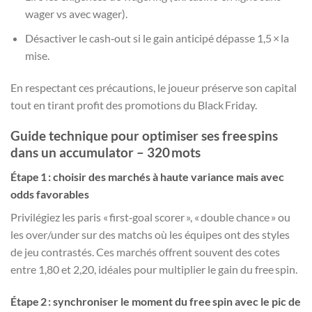
wager vs avec wager).
Désactiver le cash‑out si le gain anticipé dépasse 1,5 × la
mise.
En respectant ces précautions, le joueur préserve son capital
tout en tirant profit des promotions du Black Friday.
Guide technique pour optimiser ses free spins
dans un accumulator – 320 mots
Étape 1 : choisir des marchés à haute variance mais avec
odds favorables
Privilégiez les paris « first‑goal scorer », « double chance » ou
les over/under sur des matchs où les équipes ont des styles
de jeu contrastés. Ces marchés offrent souvent des cotes
entre 1,80 et 2,20, idéales pour multiplier le gain du free spin.
Étape 2 : synchroniser le moment du free spin avec le pic de