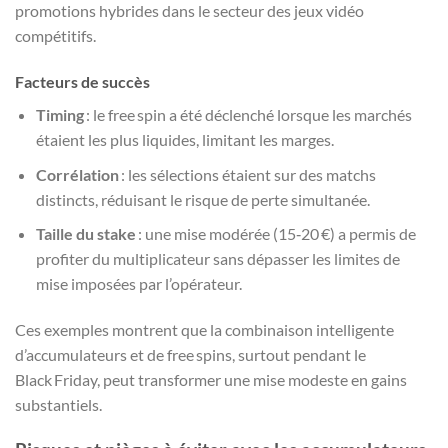
promotions hybrides dans le secteur des jeux vidéo
compétitifs.
Facteurs de succès
Timing
: le free spin a été déclenché lorsque les marchés
étaient les plus liquides, limitant les marges.
Corrélation
: les sélections étaient sur des matchs
distincts, réduisant le risque de perte simultanée.
Taille du stake
: une mise modérée (15‑20 €) a permis de
profiter du multiplicateur sans dépasser les limites de
mise imposées par l’opérateur.
Ces exemples montrent que la combinaison intelligente
d’accumulateurs et de free spins, surtout pendant le
Black Friday, peut transformer une mise modeste en gains
substantiels.