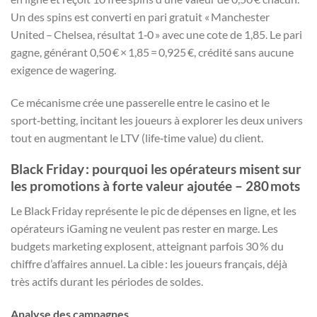
Un des spins est converti en pari gratuit « Manchester
United – Chelsea, résultat 1‑0 » avec une cote de 1,85. Le pari
gagne, générant 0,50 € × 1,85 = 0,925 €, crédité sans aucune
exigence de wagering.
Ce mécanisme crée une passerelle entre le casino et le
sport‑betting, incitant les joueurs à explorer les deux univers
tout en augmentant le LTV (life‑time value) du client.
Black Friday : pourquoi les opérateurs misent sur
les promotions à forte valeur ajoutée – 280 mots
Le Black Friday représente le pic de dépenses en ligne, et les
opérateurs iGaming ne veulent pas rester en marge. Les
budgets marketing explosent, atteignant parfois 30 % du
chiffre d’affaires annuel. La cible : les joueurs français, déjà
très actifs durant les périodes de soldes.
Analyse des campagnes