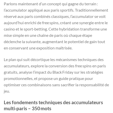
Parlons maintenant d’un concept qui gagne du terrain :
l’accumulator appliqué aux paris sportifs. Traditionnellement
réservé aux paris combinés classiques, l’accumulator se voit
aujourd’hui enrichi de free spins, créant une synergie entre le
casino et le sport‑betting. Cette hybridation transforme une
mise simple en une chaîne de paris où chaque étape
déclenche la suivante, augmentant le potentiel de gain tout
en conservant une exposition maîtrisée.
Le plan qui suit décortique les mécanismes techniques des
accumulateurs, explore la conversion des free spins en paris
gratuits, analyse l’impact du Black Friday sur les stratégies
promotionnelles, et propose un guide pratique pour
optimiser ces combinaisons sans sacrifier la responsabilité de
jeu.
Les fondements techniques des accumulateurs
multi‑paris – 350 mots