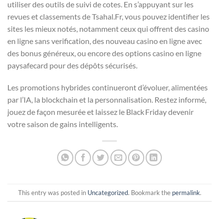
utiliser des outils de suivi de cotes. En s’appuyant sur les
revues et classements de Tsahal.Fr, vous pouvez identifier les
sites les mieux notés, notamment ceux qui offrent des casino
en ligne sans verification, des nouveau casino en ligne avec
des bonus généreux, ou encore des options casino en ligne
paysafecard pour des dépôts sécurisés.
Les promotions hybrides continueront d’évoluer, alimentées
par l’IA, la blockchain et la personnalisation. Restez informé,
jouez de façon mesurée et laissez le Black Friday devenir
votre saison de gains intelligents.
This entry was posted in
Uncategorized
. Bookmark the
permalink
.