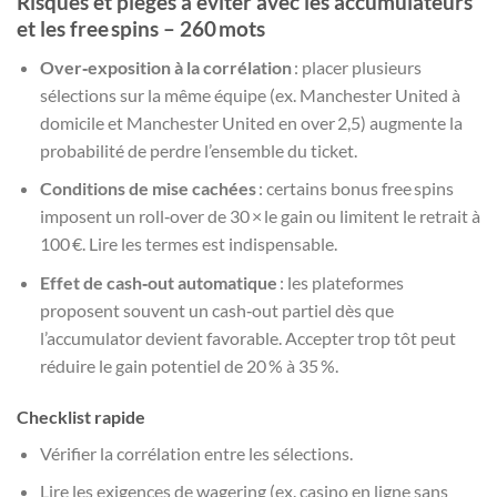
Risques et pièges à éviter avec les accumulateurs
et les free spins – 260 mots
Over‑exposition à la corrélation
: placer plusieurs
sélections sur la même équipe (ex. Manchester United à
domicile et Manchester United en over 2,5) augmente la
probabilité de perdre l’ensemble du ticket.
Conditions de mise cachées
: certains bonus free spins
imposent un roll‑over de 30 × le gain ou limitent le retrait à
100 €. Lire les termes est indispensable.
Effet de cash‑out automatique
: les plateformes
proposent souvent un cash‑out partiel dès que
l’accumulator devient favorable. Accepter trop tôt peut
réduire le gain potentiel de 20 % à 35 %.
Checklist rapide
Vérifier la corrélation entre les sélections.
Lire les exigences de wagering (ex. casino en ligne sans