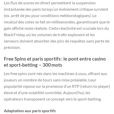
Les flux de scores en direct permettent la suspension
instantanée des paris lorsqu’un événement critique survient
(ex. arrêt de jeu pour conditions météorologiques). Le
recalcul des cotes se fait en millisecondes, garantissant que le
gain affiché reste réaliste. Cette réactivité est cruciale lors du
Black Friday, où les volumes de trafic explosent et les
serveurs doivent absorber des pics de requêtes sans perte de
précision.
Free Spins et paris sportifs : le pont entre casino
et sport‑betting – 300 mots
Les free spins sont nés dans les machines à sous, offrant aux
joueurs un nombre de tours sans mise préalable. Leur
popularité repose sur la promesse d’un RTP (return to player)
élevé et d’une volatilité contrôlée. Aujourd’hui, les
opérateurs transposent ce concept vers le sport‑betting.
Adaptation aux paris sportifs