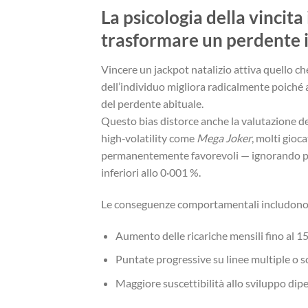
La psicologia della vincit
trasformare un perdente i
Vincere un jackpot natalizio attiva quello ch
dell’individuo migliora radicalmente poiché 
del perdente abituale.
Questo bias distorce anche la valutazione de
high‑volatility come
Mega Joker
, molti gioc
permanentemente favorevoli — ignorando però
inferiori allo 0·001 %.
Le conseguenze comportamentali includono
Aumento delle ricariche mensili fino al 1
Puntate progressive su linee multiple o s
Maggiore suscettibilità allo sviluppo di