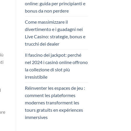
online: guida per principianti e
bonus da non perdere
Come massimizzare il
divertimento e i guadagni nei
Live Casino: strategie, bonus e
trucchi dei dealer
iù
Il fascino dei jackpot: perché
ti
nel 2024 i casinò online offrono
la collezione di slot più
irresistibile
Réinventer les espaces de jeu :
l
comment les plateformes
modernes transforment les
tours gratuits en expériences
ore
immersives