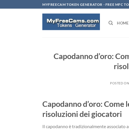
Skip
MYFREECAM TOKEN GENERATOR - FREE MFC TO
to
content
HOME
Capodanno d’oro: Come
riso
POSTED O
Capodanno d’oro: Come le
risoluzioni dei giocatori
Il capodanno è tradizionalmente associato al