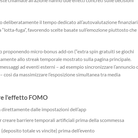
te chiamate all’azione hanno due effetti concreti sulle decisioni
o deliberatamente il tempo dedicato all’autovalutazione finanziar
ta “lotta‑fuga”, favorendo scelte basate sull’emozione piuttosto che 
 proponendo micro‑bonus add‑on (“extra spin gratuiti se giochi
ttamente allo streak temporale mostrato sulla pagina principale.
ti messaggi ad eventi esterni – ad esempio sincronizzare l’annuncio 
p – così da massimizzare l’esposizione simultanea tra media
re l’effetto FOMO
h direttamente dalle impostazioni dell’app
 creare barriere temporali artificiali prima della scommessa
(deposito totale vs vincite) prima dell’evento