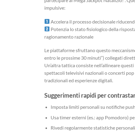
partecipare al Mega Jackpot Natalizio!”. Ques
impulsive:
Accelera il processo decisionale riducend
Potenzia lo stato fisiologico della rispos
ragionamento razionale
Le piattaforme sfruttano questo meccanismo
entro le prossime 30 minuti”) collegati dire
Un’altra tattica consiste nell’allineare ques
spettacoli televisivi nazionali o concerti po
tradizionali ed esperienze digitali.
Suggerimenti rapidi per contrasta
Imposta limiti personali su notifiche pus
Usa timer esterni (es.: app Pomodoro) per
Rivedi regolarmente statistiche personali 