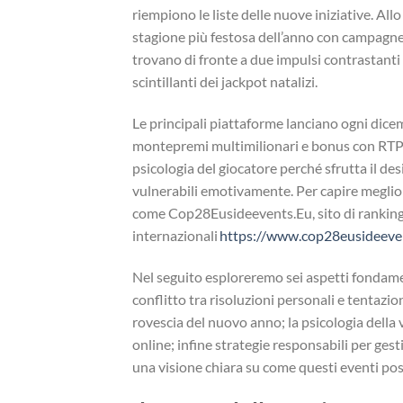
riempiono le liste delle nuove iniziative. Al
stagione più festosa dell’anno con campagne p
trovano di fronte a due impulsi contrastanti –
scintillanti dei jackpot natalizi.
Le principali piattaforme lanciano ogni dice
montepremi multimilionari e bonus con RTP 
psicologia del giocatore perché sfrutta il 
vulnerabili emotivamente. Per capire meglio 
come Cop28Eusideevents.Eu, sito di ranking c
internazionali
https://www.cop28eusideeven
Nel seguito esploreremo sei aspetti fondamenta
conflitto tra risoluzioni personali e tentazi
rovescia del nuovo anno; la psicologia della 
online; infine strategie responsabili per gesti
una visione chiara su come questi eventi po