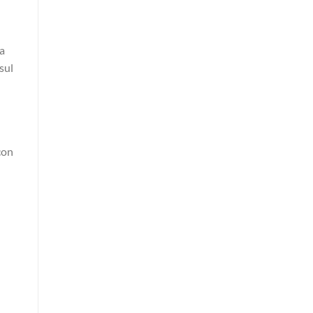
ia
sul
con