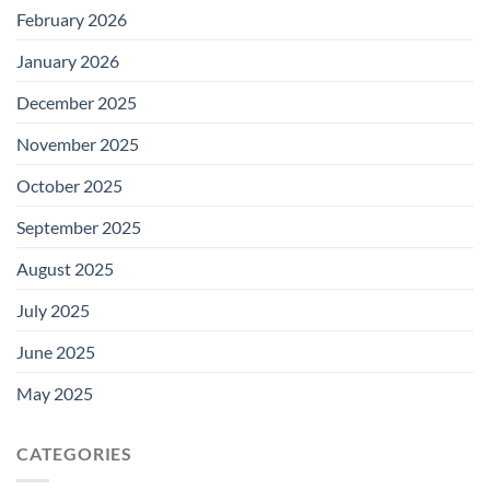
February 2026
January 2026
December 2025
November 2025
October 2025
September 2025
August 2025
July 2025
June 2025
May 2025
CATEGORIES