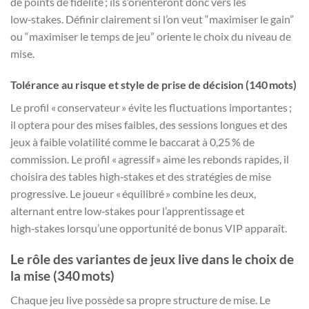
de points de fidélité ; ils s’orienteront donc vers les
low‑stakes. Définir clairement si l’on veut “maximiser le gain”
ou “maximiser le temps de jeu” oriente le choix du niveau de
mise.
Tolérance au risque et style de prise de décision (140 mots)
Le profil « conservateur » évite les fluctuations importantes ;
il optera pour des mises faibles, des sessions longues et des
jeux à faible volatilité comme le baccarat à 0,25 % de
commission. Le profil « agressif » aime les rebonds rapides, il
choisira des tables high‑stakes et des stratégies de mise
progressive. Le joueur « équilibré » combine les deux,
alternant entre low‑stakes pour l’apprentissage et
high‑stakes lorsqu’une opportunité de bonus VIP apparaît.
Le rôle des variantes de jeux live dans le choix de
la mise (340 mots)
Chaque jeu live possède sa propre structure de mise. Le