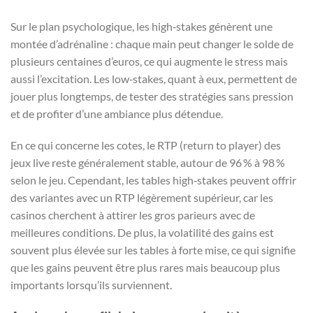
Sur le plan psychologique, les high‑stakes génèrent une
montée d’adrénaline : chaque main peut changer le solde de
plusieurs centaines d’euros, ce qui augmente le stress mais
aussi l’excitation. Les low‑stakes, quant à eux, permettent de
jouer plus longtemps, de tester des stratégies sans pression
et de profiter d’une ambiance plus détendue.
En ce qui concerne les cotes, le RTP (return to player) des
jeux live reste généralement stable, autour de 96 % à 98 %
selon le jeu. Cependant, les tables high‑stakes peuvent offrir
des variantes avec un RTP légèrement supérieur, car les
casinos cherchent à attirer les gros parieurs avec de
meilleures conditions. De plus, la volatilité des gains est
souvent plus élevée sur les tables à forte mise, ce qui signifie
que les gains peuvent être plus rares mais beaucoup plus
importants lorsqu’ils surviennent.