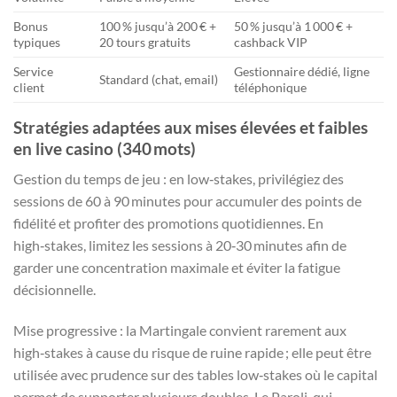
Bonus
100 % jusqu’à 200 € +
50 % jusqu’à 1 000 € +
typiques
20 tours gratuits
cashback VIP
Service
Gestionnaire dédié, ligne
Standard (chat, email)
client
téléphonique
Stratégies adaptées aux mises élevées et faibles
en live casino (340 mots)
Gestion du temps de jeu : en low‑stakes, privilégiez des
sessions de 60 à 90 minutes pour accumuler des points de
fidélité et profiter des promotions quotidiennes. En
high‑stakes, limitez les sessions à 20‑30 minutes afin de
garder une concentration maximale et éviter la fatigue
décisionnelle.
Mise progressive : la Martingale convient rarement aux
high‑stakes à cause du risque de ruine rapide ; elle peut être
utilisée avec prudence sur des tables low‑stakes où le capital
permet de supporter plusieurs doubles. Le Paroli, qui