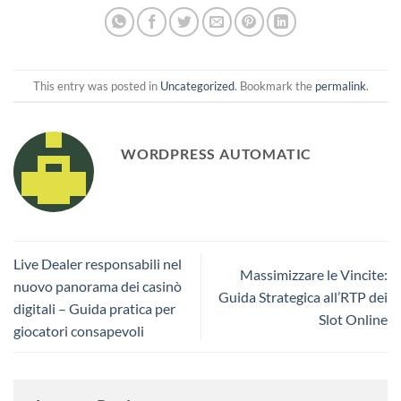
This entry was posted in
Uncategorized
. Bookmark the
permalink
.
WORDPRESS AUTOMATIC
Live Dealer responsabili nel
Massimizzare le Vincite:
nuovo panorama dei casinò
Guida Strategica all’RTP dei
digitali – Guida pratica per
Slot Online
giocatori consapevoli