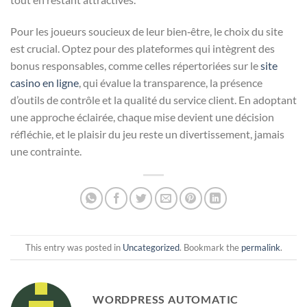
Pour les joueurs soucieux de leur bien‑être, le choix du site
est crucial. Optez pour des plateformes qui intègrent des
bonus responsables, comme celles répertoriées sur le
site
casino en ligne
, qui évalue la transparence, la présence
d’outils de contrôle et la qualité du service client. En adoptant
une approche éclairée, chaque mise devient une décision
réfléchie, et le plaisir du jeu reste un divertissement, jamais
une contrainte.
This entry was posted in
Uncategorized
. Bookmark the
permalink
.
WORDPRESS AUTOMATIC