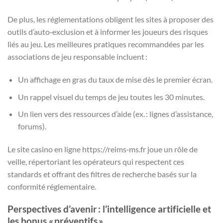
De plus, les réglementations obligent les sites à proposer des
outils d’auto‑exclusion et à informer les joueurs des risques
liés au jeu. Les meilleures pratiques recommandées par les
associations de jeu responsable incluent :
Un affichage en gras du taux de mise dès le premier écran.
Un rappel visuel du temps de jeu toutes les 30 minutes.
Un lien vers des ressources d’aide (ex. : lignes d’assistance,
forums).
Le site casino en ligne https://reims‑ms.fr joue un rôle de
veille, répertoriant les opérateurs qui respectent ces
standards et offrant des filtres de recherche basés sur la
conformité réglementaire.
Perspectives d’avenir : l’intelligence artificielle et
les bonus « préventifs »