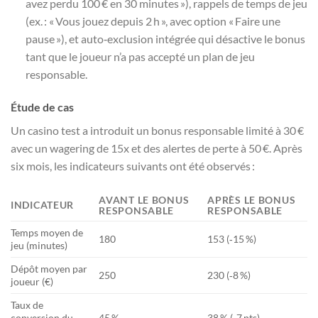
avez perdu 100 € en 30 minutes »), rappels de temps de jeu
(ex. : « Vous jouez depuis 2 h », avec option « Faire une
pause »), et auto‑exclusion intégrée qui désactive le bonus
tant que le joueur n’a pas accepté un plan de jeu
responsable.
Étude de cas
Un casino test a introduit un bonus responsable limité à 30 €
avec un wagering de 15x et des alertes de perte à 50 €. Après
six mois, les indicateurs suivants ont été observés :
AVANT LE BONUS
APRÈS LE BONUS
INDICATEUR
RESPONSABLE
RESPONSABLE
Temps moyen de
180
153 (‑15 %)
jeu (minutes)
Dépôt moyen par
250
230 (‑8 %)
joueur (€)
Taux de
conversion du
45 %
38 % (‑7 pts)