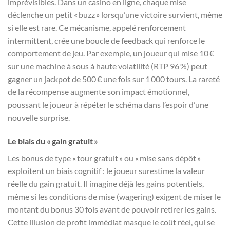
imprévisibles. Dans un casino en ligne, chaque mise
déclenche un petit « buzz » lorsqu’une victoire survient, même
si elle est rare. Ce mécanisme, appelé renforcement
intermittent, crée une boucle de feedback qui renforce le
comportement de jeu. Par exemple, un joueur qui mise 10 €
sur une machine à sous à haute volatilité (RTP 96 %) peut
gagner un jackpot de 500 € une fois sur 1 000 tours. La rareté
de la récompense augmente son impact émotionnel,
poussant le joueur à répéter le schéma dans l’espoir d’une
nouvelle surprise.
Le biais du « gain gratuit »
Les bonus de type « tour gratuit » ou « mise sans dépôt »
exploitent un biais cognitif : le joueur surestime la valeur
réelle du gain gratuit. Il imagine déjà les gains potentiels,
même si les conditions de mise (wagering) exigent de miser le
montant du bonus 30 fois avant de pouvoir retirer les gains.
Cette illusion de profit immédiat masque le coût réel, qui se