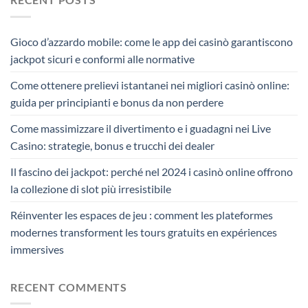
Gioco d’azzardo mobile: come le app dei casinò garantiscono
jackpot sicuri e conformi alle normative
Come ottenere prelievi istantanei nei migliori casinò online:
guida per principianti e bonus da non perdere
Come massimizzare il divertimento e i guadagni nei Live
Casino: strategie, bonus e trucchi dei dealer
Il fascino dei jackpot: perché nel 2024 i casinò online offrono
la collezione di slot più irresistibile
Réinventer les espaces de jeu : comment les plateformes
modernes transforment les tours gratuits en expériences
immersives
RECENT COMMENTS