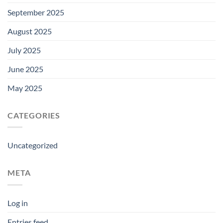
September 2025
August 2025
July 2025
June 2025
May 2025
CATEGORIES
Uncategorized
META
Log in
Entries feed