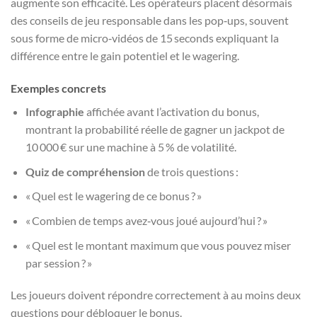
augmente son efficacité. Les opérateurs placent désormais
des conseils de jeu responsable dans les pop‑ups, souvent
sous forme de micro‑vidéos de 15 seconds expliquant la
différence entre le gain potentiel et le wagering.
Exemples concrets
Infographie
affichée avant l’activation du bonus,
montrant la probabilité réelle de gagner un jackpot de
10 000 € sur une machine à 5 % de volatilité.
Quiz de compréhension
de trois questions :
« Quel est le wagering de ce bonus ? »
« Combien de temps avez‑vous joué aujourd’hui ? »
« Quel est le montant maximum que vous pouvez miser
par session ? »
Les joueurs doivent répondre correctement à au moins deux
questions pour débloquer le bonus.