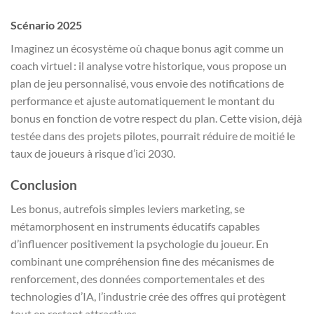
Scénario 2025
Imaginez un écosystème où chaque bonus agit comme un
coach virtuel : il analyse votre historique, vous propose un
plan de jeu personnalisé, vous envoie des notifications de
performance et ajuste automatiquement le montant du
bonus en fonction de votre respect du plan. Cette vision, déjà
testée dans des projets pilotes, pourrait réduire de moitié le
taux de joueurs à risque d’ici 2030.
Conclusion
Les bonus, autrefois simples leviers marketing, se
métamorphosent en instruments éducatifs capables
d’influencer positivement la psychologie du joueur. En
combinant une compréhension fine des mécanismes de
renforcement, des données comportementales et des
technologies d’IA, l’industrie crée des offres qui protègent
tout en restant attractives.