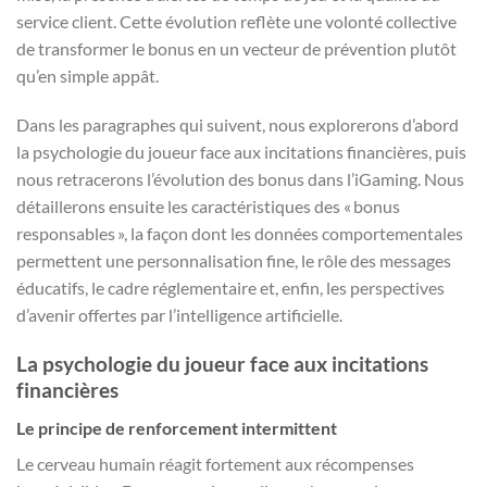
service client. Cette évolution reflète une volonté collective
de transformer le bonus en un vecteur de prévention plutôt
qu’en simple appât.
Dans les paragraphes qui suivent, nous explorerons d’abord
la psychologie du joueur face aux incitations financières, puis
nous retracerons l’évolution des bonus dans l’iGaming. Nous
détaillerons ensuite les caractéristiques des « bonus
responsables », la façon dont les données comportementales
permettent une personnalisation fine, le rôle des messages
éducatifs, le cadre réglementaire et, enfin, les perspectives
d’avenir offertes par l’intelligence artificielle.
La psychologie du joueur face aux incitations
financières
Le principe de renforcement intermittent
Le cerveau humain réagit fortement aux récompenses