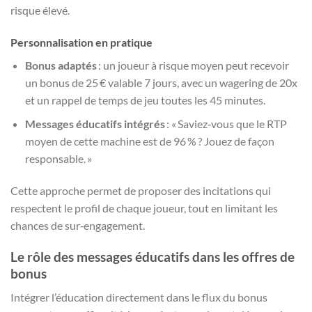
risque élevé.
Personnalisation en pratique
Bonus adaptés
: un joueur à risque moyen peut recevoir
un bonus de 25 € valable 7 jours, avec un wagering de 20x
et un rappel de temps de jeu toutes les 45 minutes.
Messages éducatifs intégrés
: « Saviez‑vous que le RTP
moyen de cette machine est de 96 % ? Jouez de façon
responsable. »
Cette approche permet de proposer des incitations qui
respectent le profil de chaque joueur, tout en limitant les
chances de sur‑engagement.
Le rôle des messages éducatifs dans les offres de
bonus
Intégrer l’éducation directement dans le flux du bonus