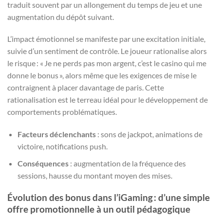
traduit souvent par un allongement du temps de jeu et une
augmentation du dépôt suivant.
L’impact émotionnel se manifeste par une excitation initiale,
suivie d’un sentiment de contrôle. Le joueur rationalise alors
le risque : « Je ne perds pas mon argent, c’est le casino qui me
donne le bonus », alors même que les exigences de mise le
contraignent à placer davantage de paris. Cette
rationalisation est le terreau idéal pour le développement de
comportements problématiques.
Facteurs déclenchants
: sons de jackpot, animations de
victoire, notifications push.
Conséquences
: augmentation de la fréquence des
sessions, hausse du montant moyen des mises.
Évolution des bonus dans l’iGaming : d’une simple
offre promotionnelle à un outil pédagogique