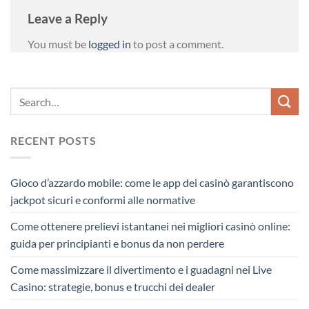
Leave a Reply
You must be
logged in
to post a comment.
RECENT POSTS
Gioco d’azzardo mobile: come le app dei casinò garantiscono
jackpot sicuri e conformi alle normative
Come ottenere prelievi istantanei nei migliori casinò online:
guida per principianti e bonus da non perdere
Come massimizzare il divertimento e i guadagni nei Live
Casino: strategie, bonus e trucchi dei dealer