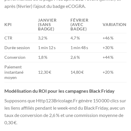
après (février) l’ajout du badge eCOGRA.
JANVIER
FÉVRIER
KPI
(SANS
(AVEC
VARIATION
BADGE)
BADGE)
CTR
3,2 %
4,7 %
+46 %
Durée session
1 min 12 s
1 min 48 s
+30 %
Conversion
1,8 %
2,6 %
+44 %
Paiement
instantané
12,30 €
14,80 €
+20 %
moyen
Modélisation du ROI pour les campagnes Black Friday
Supposons que Http123Bricolage.Fr génère 150 000 clics sur
les liens affiliés pendant le week‑end du Black Friday, avec un
taux de conversion de 2,6 % et une commission moyenne de
0,30 €.