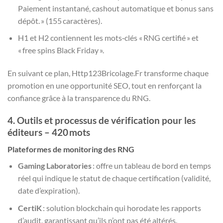
Paiement instantané, cashout automatique et bonus sans
dépôt. » (155 caractères).
H1 et H2 contiennent les mots‑clés « RNG certifié » et
« free spins Black Friday ».
En suivant ce plan, Http123Bricolage.Fr transforme chaque
promotion en une opportunité SEO, tout en renforçant la
confiance grâce à la transparence du RNG.
4. Outils et processus de vérification pour les
éditeurs – 420 mots
Plateformes de monitoring des RNG
Gaming Laboratories
: offre un tableau de bord en temps
réel qui indique le statut de chaque certification (validité,
date d’expiration).
CertiK
: solution blockchain qui horodate les rapports
d’audit, garantissant qu’ils n’ont pas été altérés.