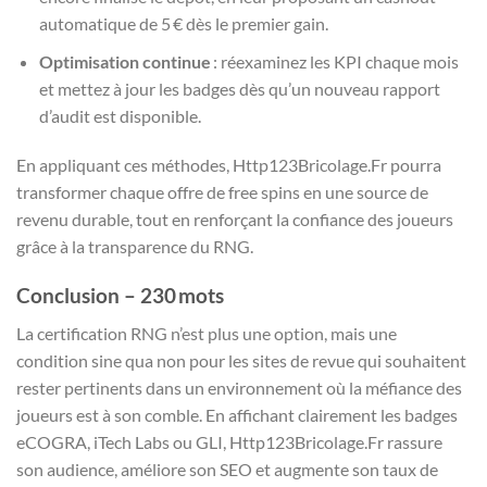
automatique de 5 € dès le premier gain.
Optimisation continue
: réexaminez les KPI chaque mois
et mettez à jour les badges dès qu’un nouveau rapport
d’audit est disponible.
En appliquant ces méthodes, Http123Bricolage.Fr pourra
transformer chaque offre de free spins en une source de
revenu durable, tout en renforçant la confiance des joueurs
grâce à la transparence du RNG.
Conclusion – 230 mots
La certification RNG n’est plus une option, mais une
condition sine qua non pour les sites de revue qui souhaitent
rester pertinents dans un environnement où la méfiance des
joueurs est à son comble. En affichant clairement les badges
eCOGRA, iTech Labs ou GLI, Http123Bricolage.Fr rassure
son audience, améliore son SEO et augmente son taux de