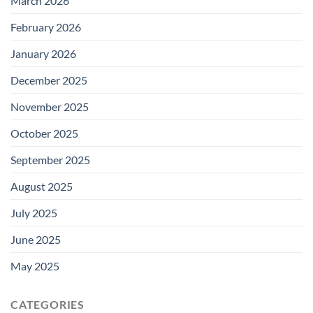
March 2026
February 2026
January 2026
December 2025
November 2025
October 2025
September 2025
August 2025
July 2025
June 2025
May 2025
CATEGORIES