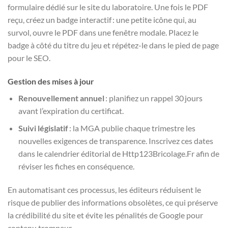
formulaire dédié sur le site du laboratoire. Une fois le PDF
reçu, créez un badge interactif : une petite icône qui, au
survol, ouvre le PDF dans une fenêtre modale. Placez le
badge à côté du titre du jeu et répétez-le dans le pied de page
pour le SEO.
Gestion des mises à jour
Renouvellement annuel
: planifiez un rappel 30 jours
avant l’expiration du certificat.
Suivi législatif
: la MGA publie chaque trimestre les
nouvelles exigences de transparence. Inscrivez ces dates
dans le calendrier éditorial de Http123Bricolage.Fr afin de
réviser les fiches en conséquence.
En automatisant ces processus, les éditeurs réduisent le
risque de publier des informations obsolètes, ce qui préserve
la crédibilité du site et évite les pénalités de Google pour
contenu trompeur.