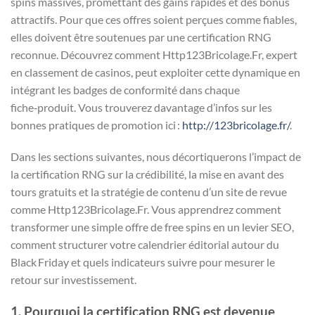
spins massives, promettant des gains rapides et des bonus
attractifs. Pour que ces offres soient perçues comme fiables,
elles doivent être soutenues par une certification RNG
reconnue. Découvrez comment Http123Bricolage.Fr, expert
en classement de casinos, peut exploiter cette dynamique en
intégrant les badges de conformité dans chaque
fiche‑produit. Vous trouverez davantage d’infos sur les
bonnes pratiques de promotion ici :
http://123bricolage.fr/
.
Dans les sections suivantes, nous décortiquerons l’impact de
la certification RNG sur la crédibilité, la mise en avant des
tours gratuits et la stratégie de contenu d’un site de revue
comme Http123Bricolage.Fr. Vous apprendrez comment
transformer une simple offre de free spins en un levier SEO,
comment structurer votre calendrier éditorial autour du
Black Friday et quels indicateurs suivre pour mesurer le
retour sur investissement.
1. Pourquoi la certification RNG est devenue