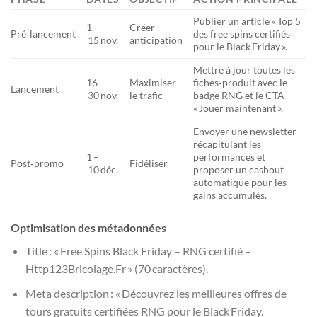
Publier un article « Top 5
1 –
Créer
Pré‑lancement
des free spins certifiés
15 nov.
anticipation
pour le Black Friday ».
Mettre à jour toutes les
16 –
Maximiser
fiches‑produit avec le
Lancement
30 nov.
le trafic
badge RNG et le CTA
« Jouer maintenant ».
Envoyer une newsletter
récapitulant les
1 –
performances et
Post‑promo
Fidéliser
10 déc.
proposer un cashout
automatique pour les
gains accumulés.
Optimisation des métadonnées
Title : « Free Spins Black Friday – RNG certifié –
Http123Bricolage.Fr » (70 caractères).
Meta description : « Découvrez les meilleures offres de
tours gratuits certifiées RNG pour le Black Friday.