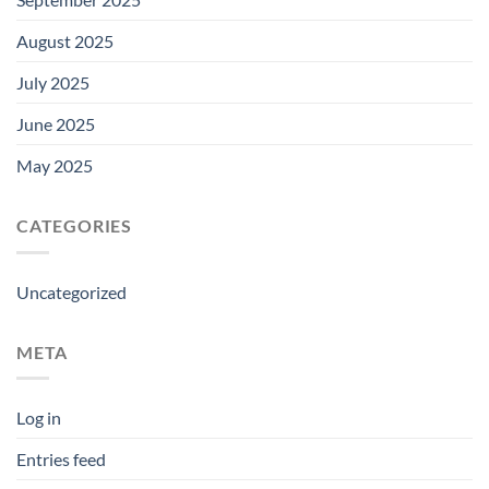
August 2025
July 2025
June 2025
May 2025
CATEGORIES
Uncategorized
META
Log in
Entries feed