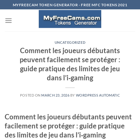
Skip
MYFREECAM TOKEN GENERATOR - FREE MFC TOKENS 2021
to
content
UNCATEGORIZED
Comment les joueurs débutants
peuvent facilement se protéger :
guide pratique des limites de jeu
dans l’i‑gaming
POSTED ON
MARCH 23, 2026
BY
WORDPRESS AUTOMATIC
Comment les joueurs débutants peuvent
facilement se protéger : guide pratique
des limites de jeu dans l’i‑gaming