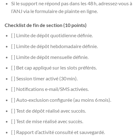
Si le support ne répond pas dans les 48 h, adressez‑vous à
l’ANJ via le formulaire de plainte en ligne.
Checklist de fin de section (10 points)
[ ] Limite de dépôt quotidienne définie.
[ ] Limite de dépôt hebdomadaire définie.
[ ] Limite de dépôt mensuelle définie.
[ ] Bet cap appliqué sur les slots préférés.
[ ] Session timer activé (30 min).
[ ] Notifications e‑mail/SMS activées.
[ ] Auto‑exclusion configurée (au moins 6 mois).
[ ] Test de dépôt réalisé avec succès.
[ ] Test de mise réalisé avec succès.
[ ] Rapport d’activité consulté et sauvegardé.