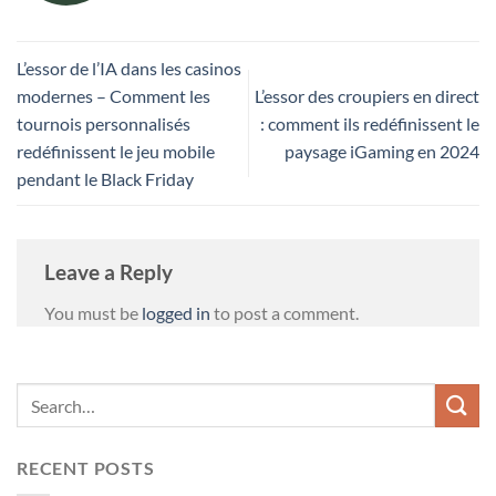
L’essor de l’IA dans les casinos
modernes – Comment les
L’essor des croupiers en direct
tournois personnalisés
: comment ils redéfinissent le
redéfinissent le jeu mobile
paysage iGaming en 2024
pendant le Black Friday
Leave a Reply
You must be
logged in
to post a comment.
RECENT POSTS