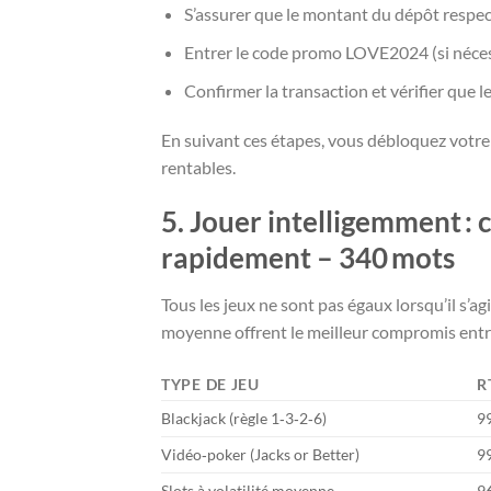
S’assurer que le montant du dépôt respe
Entrer le code promo LOVE2024 (si néces
Confirmer la transaction et vérifier que l
En suivant ces étapes, vous débloquez votre 
rentables.
5. Jouer intelligemment : c
rapidement – 340 mots
Tous les jeux ne sont pas égaux lorsqu’il s’agi
moyenne offrent le meilleur compromis entre 
TYPE DE JEU
R
Blackjack (règle 1‑3‑2‑6)
9
Vidéo‑poker (Jacks or Better)
9
Slots à volatilité moyenne
9