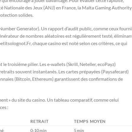
 qui encourage à jouer davantage. Pour évaluer cette rapidité,
rité Nationale des Jeux (ANJ) en France, la Malta Gaming Authority
otection solides.
Number Generator). Un rapport d’audit public, comme ceux fourni
nérateur de nombres aléatoires est régulièrement testé, éliminan
petitsolognot.Fr, chaque casino est noté selon ces critères, ce qui
e troisième pilier. Les e‑wallets (Skrill, Neteller, ecoPayz)
retraits souvent instantanés. Les cartes prépayées (Paysafecard)
onnaies (Bitcoin, Ethereum) garantissent des confirmations de
ement » du site du casino. Un tableau comparatif, comme celui
ces :
RETRAIT
TEMPS MOYEN
né
0‑10 min
5 min