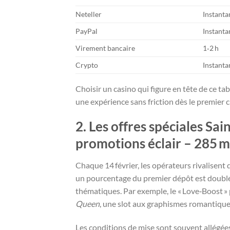
Neteller
Instanta
PayPal
Instanta
Virement bancaire
1‑2 h
Crypto
Instanta
Choisir un casino qui figure en tête de ce t
une expérience sans friction dès le premier cl
2. Les offres spéciales Sa
promotions éclair – 285 m
Chaque 14 février, les opérateurs rivalisent d
un pourcentage du premier dépôt est doublé, 
thématiques. Par exemple, le « Love‑Boost » 
Queen
, une slot aux graphismes romantiques
Les conditions de mise sont souvent allégées