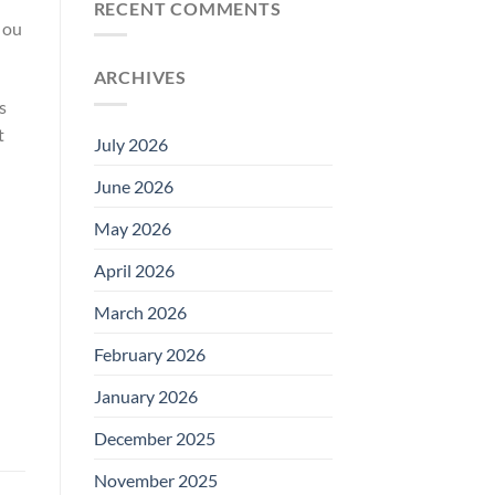
RECENT COMMENTS
 ou
ARCHIVES
s
t
July 2026
June 2026
May 2026
April 2026
March 2026
February 2026
January 2026
December 2025
November 2025