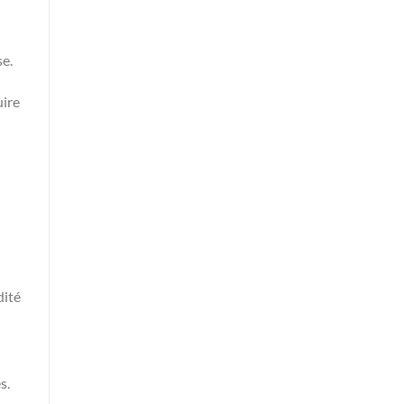
se.
uire
dité
s.