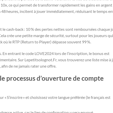
e 10x, ce qui permet de transformer rapidement les gains en argent
s à 48 heures, incitent à jouer immédiatement, réduisant le temps en
t le cash‑back : 10 % des pertes nettes sont remboursées chaque j
Cela crée une petite marge de sécurité, surtout pour les joueurs qu
ck où le RTP (Return to Player) dépasse souvent 99 %.
s. En entrant le code LOVE2024 lors de l’inscription, le bonus est
entaire. Sur Lepetitsolognot.Fr, vous trouverez une liste mise à 
 afin de ne jamais rater une offre.
 : le processus d’ouverture de compte
r « S’inscrire » et choisissez votre langue préférée (le français est
adresse active, car le lien de confirmation y sera envoyé.