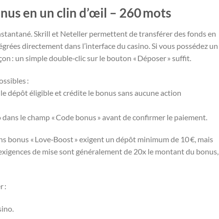
onus en un clin d’œil – 260 mots
stantané. Skrill et Neteller permettent de transférer des fonds en
égrées directement dans l’interface du casino. Si vous possédez un
n : un simple double‑clic sur le bouton « Déposer » suffit.
ssibles :
le dépôt éligible et crédite le bonus sans aucune action
o dans le champ « Code bonus » avant de confirmer le paiement.
ains bonus « Love‑Boost » exigent un dépôt minimum de 10 €, mais
s exigences de mise sont généralement de 20x le montant du bonus,
r :
sino.