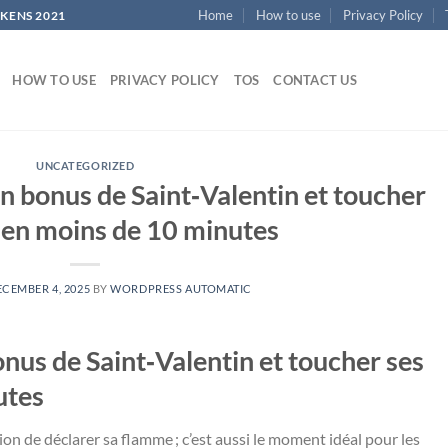
Home
How to use
Privacy Policy
KENS 2021
HOW TO USE
PRIVACY POLICY
TOS
CONTACT US
UNCATEGORIZED
 bonus de Saint‑Valentin et toucher
s en moins de 10 minutes
CEMBER 4, 2025
BY
WORDPRESS AUTOMATIC
nus de Saint‑Valentin et toucher ses
utes
ion de déclarer sa flamme ; c’est aussi le moment idéal pour les