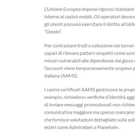
L’Unione Europea impone rigorosi standard G
interne ai casinò mobili. Gli operatori devon
gli utenti possano esercitare il diritto all’o
“Delete”.
Per contrastare frodi e collusione nei tornei
capaci di rilevare pattern sospetti come sc
minori vulnerabili alle dipendenze dal gioco 
l’account viene temporaneamente sospeso p
italiana (AAMS).
I casinò certificati AAMS gestiscono le propr
esempio, richiedono verifiche d’identità aggi
di inviare messaggi promozionali non richies
comunicativa maggiore ma spesso mancano di
che fornisce valutazioni dettagliate sulla sol
esteri come Admiralbet o Planetwin.