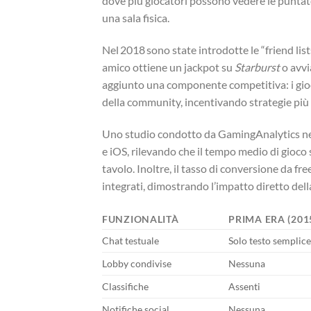
dove più giocatori possono vedere le puntate 
una sala fisica.
Nel 2018 sono state introdotte le “friend li
amico ottiene un jackpot su
Starburst
o avvi
aggiunto una componente competitiva: i gioc
della community, incentivando strategie più 
Uno studio condotto da GamingAnalytics nel 2
e iOS, rilevando che il tempo medio di gioco 
tavolo. Inoltre, il tasso di conversione da fr
integrati, dimostrando l’impatto diretto dell
FUNZIONALITÀ
PRIMA ERA (201
Chat testuale
Solo testo semplic
Lobby condivise
Nessuna
Classifiche
Assenti
Notifiche social
Nessuna