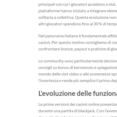
principali con cui i giocatori accedono a slot
piattaforme hanno iniziato a integrare elemen
solitaria a collettiva. Questa evoluzione non
altri giocatori spendono fino al 30 % di tempo
Nel panorama italiano è fondamentale affidars
casinò. Per questo motivo consigliamo di co
confrontare licenze, payout e pratiche di gio
Le community sono particolarmente decisive 
consigli su bonus di benvenuto e spiegazioni 
mondo delle slot video o alle scommesse spor
l’incertezza e rende più semplice il primo d
L’evoluzione delle funzion
Le prime versioni dei casinò online presenta
durante una partita di blackjack. Con l’avven