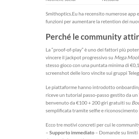
Smithoptics.Eu ha recensito numerose app e
funzioni per aumentare la retention dei nuov
Perché le community attir
La “proof‑of‑play” è uno dei fattori più potent
vincere il jackpot progressivo su
Mega Mool
stesso gioco con una puntata minima di €0,1
screenshot delle loro vincite sui gruppi Teleg
Le piattaforme hanno introdotto onboarding g
riceve un tutorial passo‑passo gestito da un
benvenuto da €100 + 200 giri gratuiti su
Boo
semplificata tramite selfie e riconoscimento 
Ecco tre motivi concreti per cui le community 
–
Supporto immediato
– Domande su limiti 