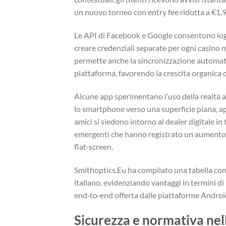
un nuovo torneo con entry fee ridotta a €1,9
Le API di Facebook e Google consentono logi
creare credenziali separate per ogni casino
permette anche la sincronizzazione automatica
piattaforma, favorendo la crescita organica 
Alcune app sperimentano l’uso della realtà a
lo smartphone verso una superficie piana, ap
amici si siedono intorno al dealer digitale i
emergenti che hanno registrato un aumento de
flat‑screen.
Smithoptics.Eu ha compilato una tabella comp
italiano, evidenziando vantaggi in termini di 
end‑to‑end offerta dalle piattaforme Androi
Sicurezza e normativa nell