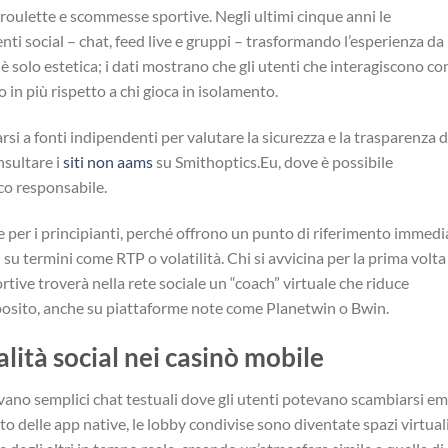
, roulette e scommesse sportive. Negli ultimi cinque anni le
ti social – chat, feed live e gruppi – trasformando l’esperienza da
 è solo estetica; i dati mostrano che gli utenti che interagiscono co
 in più rispetto a chi gioca in isolamento.
i a fonti indipendenti per valutare la sicurezza e la trasparenza d
nsultare i
siti non aams
su Smithoptics.Eu, dove è possibile
co responsabile.
per i principianti, perché offrono un punto di riferimento immedi
su termini come RTP o volatilità. Chi si avvicina per la prima volta 
tive troverà nella rete sociale un “coach” virtuale che riduce
eposito, anche su piattaforme note come Planetwin o Bwin.
alità social nei casinò mobile
vano semplici chat testuali dove gli utenti potevano scambiarsi em
to delle app native, le lobby condivise sono diventate spazi virtual