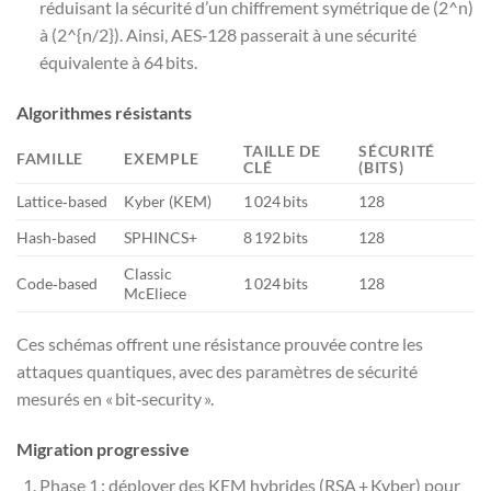
réduisant la sécurité d’un chiffrement symétrique de (2^n)
à (2^{n/2}). Ainsi, AES‑128 passerait à une sécurité
équivalente à 64 bits.
Algorithmes résistants
TAILLE DE
SÉCURITÉ
FAMILLE
EXEMPLE
CLÉ
(BITS)
Lattice‑based
Kyber (KEM)
1 024 bits
128
Hash‑based
SPHINCS+
8 192 bits
128
Classic
Code‑based
1 024 bits
128
McEliece
Ces schémas offrent une résistance prouvée contre les
attaques quantiques, avec des paramètres de sécurité
mesurés en « bit‑security ».
Migration progressive
Phase 1 : déployer des KEM hybrides (RSA + Kyber) pour