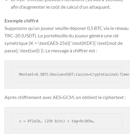
afin d’augmenter le coût de calcul d’un attaquant.
Exemple chiffré
Supposons qu’un joueur veuille déposer 0,5 BTC via le réseau
TRC‑20 (USDT). Le portefeuille du joueur génère une clé
symétrique (K = \text{AES‑256}( \text{KDF}( \text{mot de
passe}, \text{sel}) )). Le message à chiffrer est :
Après chiffrement avec AES‑GCM, on obtient le ciphertext :