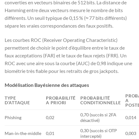
converties en vecteurs binaires de 512 bits. La distance de
Hamming entre deux vecteurs mesure le nombre de bits
différents. Un seuil typique de 0,15 % (≈ 77 bits différents)
sépare les vraies correspondances des faux positifs.
Les courbes ROC (Receiver Operating Characteristic)
permettent de choisir le point d’équilibre entre le taux de
faux acceptations (FAR) et le taux de faux rejets (FRR). Un
ROC avec une aire sous la courbe (AUC) de 0,98 indique une
biométrie très fiable pour les retraits de gros jackpots.
Modélisation Bayésienne des attaques
PROBA
TYPE
PROBABILITÉ
PROBABILITÉ
A
D’ATTAQUE
A PRIORI
CONDITIONNELLE
POST
0,70 (succès si 2FA
Phishing
0,02
0,014
désactivé)
0,30 (succès si OTP
Man‑in‑the‑middle
0,01
0,003
intercepté)