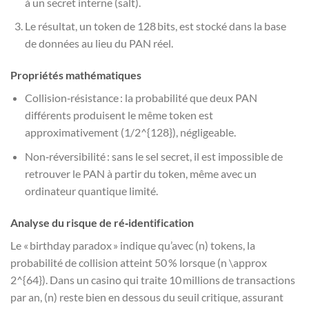
à un secret interne (salt).
Le résultat, un token de 128 bits, est stocké dans la base
de données au lieu du PAN réel.
Propriétés mathématiques
Collision‑résistance : la probabilité que deux PAN
différents produisent le même token est
approximativement (1/2^{128}), négligeable.
Non‑réversibilité : sans le sel secret, il est impossible de
retrouver le PAN à partir du token, même avec un
ordinateur quantique limité.
Analyse du risque de ré‑identification
Le « birthday paradox » indique qu’avec (n) tokens, la
probabilité de collision atteint 50 % lorsque (n \approx
2^{64}). Dans un casino qui traite 10 millions de transactions
par an, (n) reste bien en dessous du seuil critique, assurant