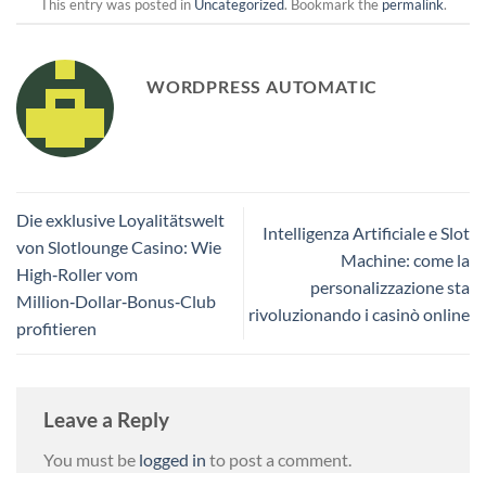
This entry was posted in
Uncategorized
. Bookmark the
permalink
.
WORDPRESS AUTOMATIC
Die exklusive Loyalitätswelt
Intelligenza Artificiale e Slot
von Slotlounge Casino: Wie
Machine: come la
High‑Roller vom
personalizzazione sta
Million‑Dollar‑Bonus‑Club
rivoluzionando i casinò online
profitieren
Leave a Reply
You must be
logged in
to post a comment.