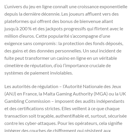
L’univers du jeu en ligne connaît une croissance exponentielle
depuis la dernière décennie. Les joueurs affluent vers des
plateformes qui offrent des bonus de bienvenue allant
jusqu’à 200 % et des jackpots progressifs qui flirtent avec le
million d’euros. Cette popularité s’accompagne d’une
exigence sans compromis : la protection des fonds déposés,
des gains et des données personnelles. Un seul incident de
fuite peut transformer un casino en ligne en un véritable
cimetière de réputation, d’où l’importance cruciale de
systèmes de paiement inviolables.
Les autorités de régulation – l’Autorité Nationale des Jeux
(ANJ) en France, la Malta Gaming Authority (MGA) ou la UK
Gambling Commission – imposent des audits indépendants
et des certifications strictes. Elles veillent à ce que chaque
transaction soit traçable, authentifiable et, surtout, sécurisée
contre les cyber‑attaques. Pour les opérateurs, cela signifie
intégrer des couches de chiffrement qui résistent aux