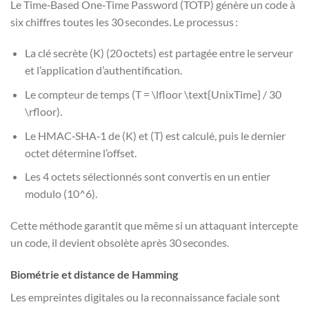
Le Time‑Based One‑Time Password (TOTP) génère un code à
six chiffres toutes les 30 secondes. Le processus :
La clé secrète (K) (20 octets) est partagée entre le serveur
et l’application d’authentification.
Le compteur de temps (T = \lfloor \text{UnixTime} / 30
\rfloor).
Le HMAC‑SHA‑1 de (K) et (T) est calculé, puis le dernier
octet détermine l’offset.
Les 4 octets sélectionnés sont convertis en un entier
modulo (10^6).
Cette méthode garantit que même si un attaquant intercepte
un code, il devient obsolète après 30 secondes.
Biométrie et distance de Hamming
Les empreintes digitales ou la reconnaissance faciale sont