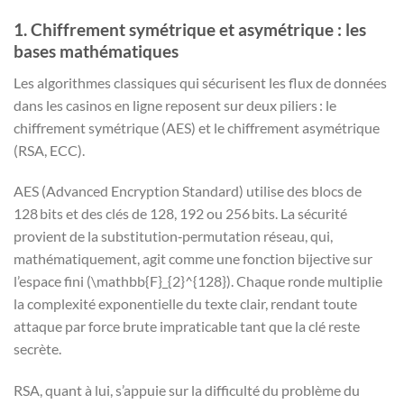
1. Chiffrement symétrique et asymétrique : les
bases mathématiques
Les algorithmes classiques qui sécurisent les flux de données
dans les casinos en ligne reposent sur deux piliers : le
chiffrement symétrique (AES) et le chiffrement asymétrique
(RSA, ECC).
AES (Advanced Encryption Standard) utilise des blocs de
128 bits et des clés de 128, 192 ou 256 bits. La sécurité
provient de la substitution‑permutation réseau, qui,
mathématiquement, agit comme une fonction bijective sur
l’espace fini (\mathbb{F}_{2}^{128}). Chaque ronde multiplie
la complexité exponentielle du texte clair, rendant toute
attaque par force brute impraticable tant que la clé reste
secrète.
RSA, quant à lui, s’appuie sur la difficulté du problème du