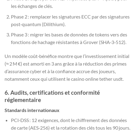
les échanges de clés.
Phase 2 : remplacer les signatures ECC par des signatures
post‑quantum (Dilithium).
Phase 3 : migrer les bases de données de tokens vers des
fonctions de hachage résistantes à Grover (SHA‑3‑512).
Un modèle coût‑bénéfice montre que l’investissement initial
(≈ 2 M €) est amorti en 3 ans grâce à la réduction des primes
d’assurance cyber et à la confiance accrue des joueurs,
notamment ceux qui utilisent le casino online tether usdt.
6. Audits, certifications et conformité
réglementaire
Standards internationaux
PCI‑DSS : 12 exigences, dont le chiffrement des données
de carte (AES‑256) et la rotation des clés tous les 90 jours.