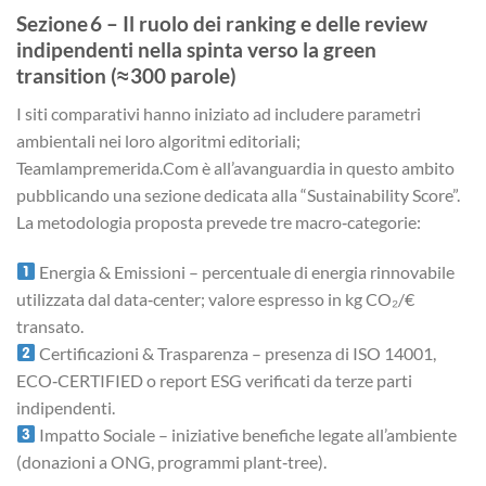
Sezione 6 – Il ruolo dei ranking e delle review
indipendenti nella spinta verso la green
transition (≈ 300 parole)
I siti comparativi hanno iniziato ad includere parametri
ambientali nei loro algoritmi editoriali;
Teamlampremerida.Com è all’avanguardia in questo ambito
pubblicando una sezione dedicata alla “Sustainability Score”.
La metodologia proposta prevede tre macro‑categorie:
Energia & Emissioni – percentuale di energia rinnovabile
utilizzata dal data‑center; valore espresso in kg CO₂/€
transato.
Certificazioni & Trasparenza – presenza di ISO 14001,
ECO‑CERTIFIED o report ESG verificati da terze parti
indipendenti.
Impatto Sociale – iniziative benefiche legate all’ambiente
(donazioni a ONG, programmi plant‑tree).