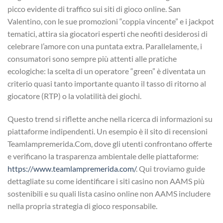
picco evidente di traffico sui siti di gioco online. San
Valentino, con le sue promozioni “coppia vincente” e i jackpot
tematici, attira sia giocatori esperti che neofiti desiderosi di
celebrare l’amore con una puntata extra. Parallelamente, i
consumatori sono sempre più attenti alle pratiche
ecologiche: la scelta di un operatore “green” è diventata un
criterio quasi tanto importante quanto il tasso di ritorno al
giocatore (RTP) o la volatilità dei giochi.
Questo trend si riflette anche nella ricerca di informazioni su
piattaforme indipendenti. Un esempio è il sito di recensioni
Teamlampremerida.Com, dove gli utenti confrontano offerte
e verificano la trasparenza ambientale delle piattaforme:
https://www.teamlampremerida.com/
. Qui troviamo guide
dettagliate su come identificare i siti casino non AAMS più
sostenibili e su quali lista casino online non AAMS includere
nella propria strategia di gioco responsabile.