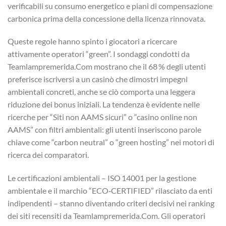
verificabili su consumo energetico e piani di compensazione
carbonica prima della concessione della licenza rinnovata.
Queste regole hanno spinto i giocatori a ricercare
attivamente operatori “green”. I sondaggi condotti da
Teamlampremerida.Com mostrano che il 68 % degli utenti
preferisce iscriversi a un casinò che dimostri impegni
ambientali concreti, anche se ciò comporta una leggera
riduzione dei bonus iniziali. La tendenza è evidente nelle
ricerche per “Siti non AAMS sicuri” o “casino online non
AAMS” con filtri ambientali: gli utenti inseriscono parole
chiave come “carbon neutral” o “green hosting” nei motori di
ricerca dei comparatori.
Le certificazioni ambientali – ISO 14001 per la gestione
ambientale e il marchio “ECO‑CERTIFIED” rilasciato da enti
indipendenti – stanno diventando criteri decisivi nei ranking
dei siti recensiti da Teamlampremerida.Com. Gli operatori