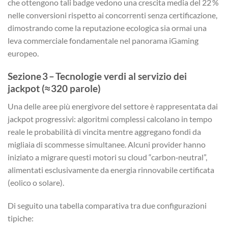
che ottengono tali badge vedono una crescita media del 22 %
nelle conversioni rispetto ai concorrenti senza certificazione,
dimostrando come la reputazione ecologica sia ormai una
leva commerciale fondamentale nel panorama iGaming
europeo.
Sezione 3 – Tecnologie verdi al servizio dei
jackpot (≈ 320 parole)
Una delle aree più energivore del settore è rappresentata dai
jackpot progressivi: algoritmi complessi calcolano in tempo
reale le probabilità di vincita mentre aggregano fondi da
migliaia di scommesse simultanee. Alcuni provider hanno
iniziato a migrare questi motori su cloud “carbon‑neutral”,
alimentati esclusivamente da energia rinnovabile certificata
(eolico o solare).
Di seguito una tabella comparativa tra due configurazioni
tipiche: