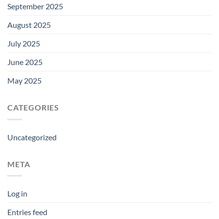
September 2025
August 2025
July 2025
June 2025
May 2025
CATEGORIES
Uncategorized
META
Log in
Entries feed