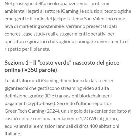
Nel prosieguo dell’articolo analizzeremo i problemi
ambientali legati al settore iGaming, le soluzioni tecnologiche
emergenti e il ruolo dei jackpot a tema San Valentino come
leva di marketing sostenibile. Verranno presentati dati
concreti, case study reali e suggerimenti operativi per
operatori e giocatori che vogliono coniugare divertimento e
rispetto per il pianeta.
Sezione 1 – Il “costo verde” nascosto del gioco
online (≈ 350 parole)
Le piattaforme di iGaming dipendono da data‑center
giganteschi che gestiscono streaming video ad alta
definizione, grafica 3D e transazioni blockchain per i
pagamenti crypto‑based. Secondo l’ultimo report di
GreenTech Gaming (2024), un singolo data‑center dedicato ai
casinò online consuma mediamente 1,2 GWh al giorno,
equivalenti alle emissioni annuali di circa 400 abitazioni
italiane.