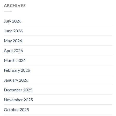
ARCHIVES
July 2026
June 2026
May 2026
April 2026
March 2026
February 2026
January 2026
December 2025
November 2025
October 2025