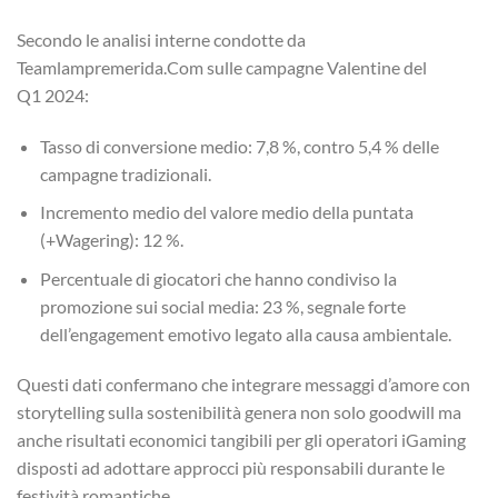
Secondo le analisi interne condotte da
Teamlampremerida.Com sulle campagne Valentine del
Q1 2024:
Tasso di conversione medio: 7,8 %, contro 5,4 % delle
campagne tradizionali.
Incremento medio del valore medio della puntata
(+Wagering): 12 %.
Percentuale di giocatori che hanno condiviso la
promozione sui social media: 23 %, segnale forte
dell’engagement emotivo legato alla causa ambientale.
Questi dati confermano che integrare messaggi d’amore con
storytelling sulla sostenibilità genera non solo goodwill ma
anche risultati economici tangibili per gli operatori iGaming
disposti ad adottare approcci più responsabili durante le
festività romantiche.