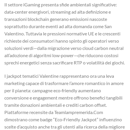
Il settore iGaming presenta sfide ambientali significative:
data‑center energivori, streaming ad alta definizione e
transazioni blockchain generano emissioni nascoste
soprattutto durante eventi ad alta domanda come San
Valentino. Tuttavia le pressioni normative UE e le crescenti
richieste dei consumatori hanno spinto gli operatori verso
soluzioni verdi—dalla migrazione verso cloud carbon neutral
all’adozione di algoritmi low‑power—che riducono costosi
sprechi energetici senza sacrificare RTP o volatilità dei giochi.
I jackpot tematici Valentine rappresentano ora una leva
marketing capace di trasformare l’amore romantico in amore
per il pianeta: campagne eco‑friendly aumentano
conversione e engagement mentre offrono benefici tangibili
tramite donazioni ambientali e crediti carbon offset.
Piattaforme recensite da Teamlampremerida.Com
dimostrano come badge “Eco‑Friendly Jackpot” influenzino
scelte d’acquisto anche tra gli utenti alla ricerca della migliore