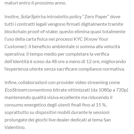
maturi entro il prossimo anno.
Inoltre,
SolarSpin
ha introdotto policy “Zero Paper” dove
tutti i contratti legali vengono firmati digitalmente tramite
blockchain proof‑of‑stake; questo elimina quasi totalmente
l’uso della carta fisica nei processi KYC (Know Your
Customer). Il beneficio ambientale si somma alla velocità
operativa: il tempo medio per completare la verifica
dell’identità è sceso da 48 ore a meno di 12 ore, migliorando
l’esperienza utente senza sacrificare compliance normativa.
Infine, collaborazioni con provider video streaming come
EcoStream
consentono bitrate ottimizzati (da 1080p a 720p)
mantenendo qualità visiva eccellente ma riducendo il
consumo energetico degli utenti finali fino al 15 %,
soprattutto su dispositivi mobili durante le sessioni
prolungate dei giochi live dealer dedicati al tema San
Valentino.