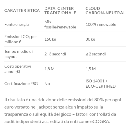
DATA‑CENTER
CLOUD
CARATTERISTICA
TRADIZIONALE
CARBON‑NEUTRAL
Mix
Fonte energia
100 % renewable
fossile/renewable
Emissioni CO₂ per
150 kg
30 kg
milione €
Tempo medio di
2–3 secondi
≤ 2 secondi
payout
Costi operativi
1,8 M
1,5 M
annui (€)
ISO 14001 +
Certificazione ESG
No
ECO‑CERTIFIED
Il risultato è una riduzione delle emissioni del 80 % per ogni
euro versato nel jackpot senza alcun impatto sulla
trasparenza o sull’equità del gioco – fattori controllati da
audit indipendenti accreditati da enti come eCOGRA.