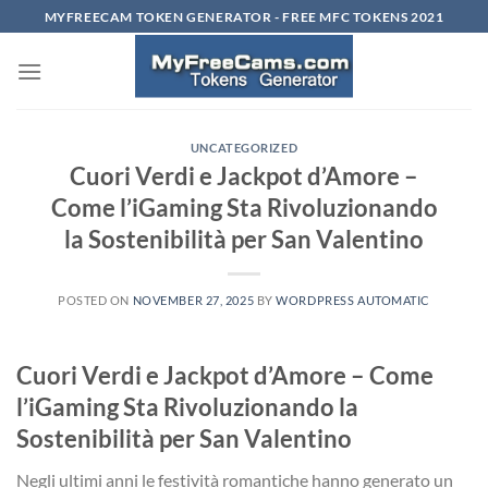
Skip
MYFREECAM TOKEN GENERATOR - FREE MFC TOKENS 2021
to
content
UNCATEGORIZED
Cuori Verdi e Jackpot d’Amore –
Come l’iGaming Sta Rivoluzionando
la Sostenibilità per San Valentino
POSTED ON
NOVEMBER 27, 2025
BY
WORDPRESS AUTOMATIC
Cuori Verdi e Jackpot d’Amore – Come
l’iGaming Sta Rivoluzionando la
Sostenibilità per San Valentino
Negli ultimi anni le festività romantiche hanno generato un