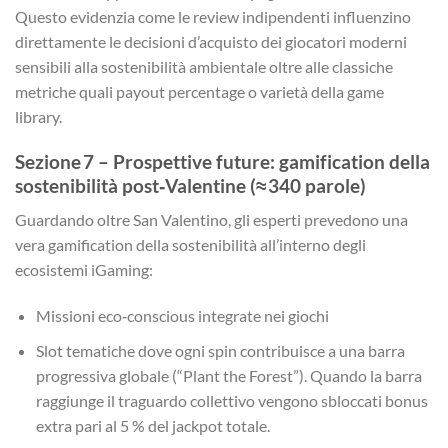
Questo evidenzia come le review indipendenti influenzino
direttamente le decisioni d’acquisto dei giocatori moderni
sensibili alla sostenibilità ambientale oltre alle classiche
metriche quali payout percentage o varietà della game
library.
Sezione 7 – Prospettive future: gamification della
sostenibilità post‑Valentine (≈ 340 parole)
Guardando oltre San Valentino, gli esperti prevedono una
vera gamification della sostenibilità all’interno degli
ecosistemi iGaming:
Missioni eco‑conscious integrate nei giochi
Slot tematiche dove ogni spin contribuisce a una barra
progressiva globale (“Plant the Forest”). Quando la barra
raggiunge il traguardo collettivo vengono sbloccati bonus
extra pari al 5 % del jackpot totale.