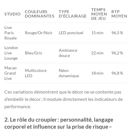
TEMPS
COULEURS
TYPE
RTP
STUDIO
MOYEN
DOMINANTES
D’ÉCLAIRAGE
MOYEN
DE JEU
Live
Paris
Rouge/Or/Noir
LED ponctuel
15 min
96,5 %
Royale
London
Ambiance
Live
Bleu/Gris
22 min
96,2 %
douce
Lounge
Macao
Multicolore
Néon
Grand
18 min
96,8 %
LED
dynamique
Live
Ces variations démontrent que le décor ne se contente pas
d’embellir le décor ; il module directement les indicateurs de
performance.
2. Le rôle du croupier : personnalité, langage
corporel et influence sur la prise de risque –