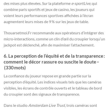
des mises plus élevées. Sur la plateforme
e‑sportLive
, qui
combine paris sportifs et jeux de casino, les joueurs qui
voient leurs performances sportives affichées à l’écran
augmentent leurs mises de 9 % sur les jeux de table.
Thouarsetmoi.Fr recommande aux opérateurs d’intégrer des
micro‑interactions, comme un clin d’œil du croupier lorsqu’un
jackpot est déclenché, afin de maximiser l’attachement.
6. La perception de l’équité et de la transparence :
comment le décor rassure ou suscite le doute –
(330 mots)
La confiance du joueur repose en grande partie sur la
perception d’équité. Les indices visuels tels que les caméras
visibles, les écrans de contrôle ouverts et le tableau de bord
du croupier sont des signaux de transparence.
Dans le studio
Amsterdam Live Trust
, trois caméras sont