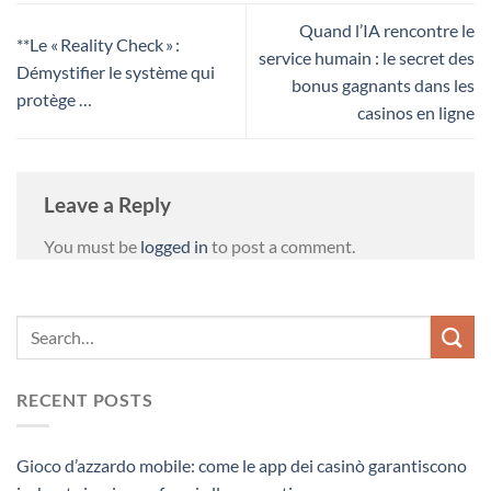
Quand l’IA rencontre le
**Le « Reality Check » :
service humain : le secret des
Démystifier le système qui
bonus gagnants dans les
protège …
casinos en ligne
Leave a Reply
You must be
logged in
to post a comment.
RECENT POSTS
Gioco d’azzardo mobile: come le app dei casinò garantiscono