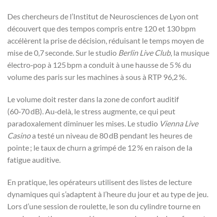
Des chercheurs de l’Institut de Neurosciences de Lyon ont
découvert que des tempos compris entre 120 et 130 bpm
accélèrent la prise de décision, réduisant le temps moyen de
mise de 0,7 seconde. Sur le studio
Berlin Live Club
, la musique
électro‑pop à 125 bpm a conduit à une hausse de 5 % du
volume des paris sur les machines à sous à RTP 96,2 %.
Le volume doit rester dans la zone de confort auditif
(60‑70 dB). Au‑delà, le stress augmente, ce qui peut
paradoxalement diminuer les mises. Le studio
Vienna Live
Casino
a testé un niveau de 80 dB pendant les heures de
pointe ; le taux de churn a grimpé de 12 % en raison de la
fatigue auditive.
En pratique, les opérateurs utilisent des listes de lecture
dynamiques qui s’adaptent à l’heure du jour et au type de jeu.
Lors d’une session de roulette, le son du cylindre tourne en