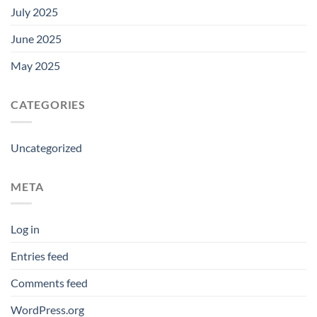
July 2025
June 2025
May 2025
CATEGORIES
Uncategorized
META
Log in
Entries feed
Comments feed
WordPress.org