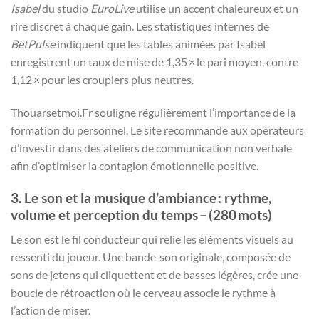
Isabel
du studio
EuroLive
utilise un accent chaleureux et un
rire discret à chaque gain. Les statistiques internes de
BetPulse
indiquent que les tables animées par Isabel
enregistrent un taux de mise de 1,35 × le pari moyen, contre
1,12 × pour les croupiers plus neutres.
Thouarsetmoi.Fr souligne régulièrement l’importance de la
formation du personnel. Le site recommande aux opérateurs
d’investir dans des ateliers de communication non verbale
afin d’optimiser la contagion émotionnelle positive.
3. Le son et la musique d’ambiance : rythme,
volume et perception du temps – (280 mots)
Le son est le fil conducteur qui relie les éléments visuels au
ressenti du joueur. Une bande‑son originale, composée de
sons de jetons qui cliquettent et de basses légères, crée une
boucle de rétroaction où le cerveau associe le rythme à
l’action de miser.