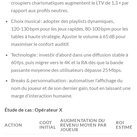
croupiers charismatiques augmentent le LTV de 1,3 × par
rapport aux profils neutres.
Choix musical : adopter des playlists dynamiques,
120‑130 bpm pour les jeux rapides, 80‑100 bpm pour les
tables à haute stratégie. Ajuster le volume à 65 dB pour
maximiser le confort auditif.
Technologie : investir d’abord dans une diffusion stable à
60 fps, puis migrer vers le 4K et la RA dès que la bande
passante moyenne des utilisateurs dépasse 25 Mbps.
Breaks & personnalisation : automatiser l’affichage du
nom du joueur et de son dernier gain, tout en laissant une
marge d’interaction humaine.
Étude de cas : Opérateur X
AUGMENTATION DU
COÛT
ROI
ACTION
REVENU MOYEN PAR
INITIAL
ESTIMÉ
JOUEUR