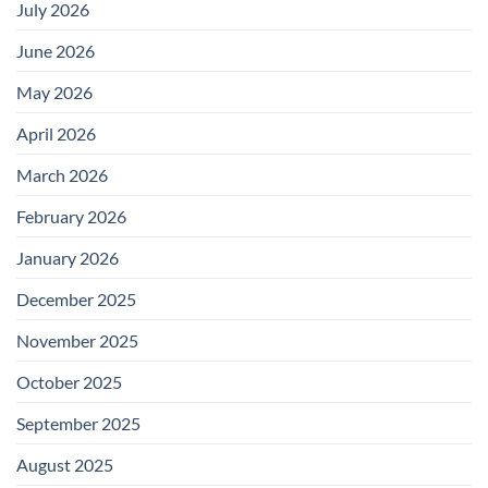
July 2026
June 2026
May 2026
April 2026
March 2026
February 2026
January 2026
December 2025
November 2025
October 2025
September 2025
August 2025