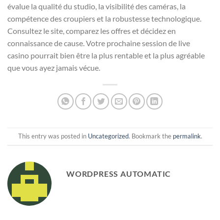
évalue la qualité du studio, la visibilité des caméras, la
compétence des croupiers et la robustesse technologique.
Consultez le site, comparez les offres et décidez en
connaissance de cause. Votre prochaine session de live
casino pourrait bien être la plus rentable et la plus agréable
que vous ayez jamais vécue.
This entry was posted in
Uncategorized
. Bookmark the
permalink
.
WORDPRESS AUTOMATIC