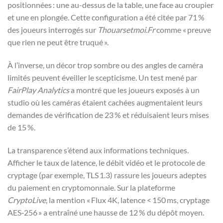
positionnées : une au-dessus de la table, une face au croupier
et une en plongée. Cette configuration a été citée par 71 %
des joueurs interrogés sur
Thouarsetmoi.Fr
comme « preuve
que rien ne peut être truqué ».
À l’inverse, un décor trop sombre ou des angles de caméra
limités peuvent éveiller le scepticisme. Un test mené par
FairPlay Analytics
a montré que les joueurs exposés à un
studio où les caméras étaient cachées augmentaient leurs
demandes de vérification de 23 % et réduisaient leurs mises
de 15 %.
La transparence s’étend aux informations techniques.
Afficher le taux de latence, le débit vidéo et le protocole de
cryptage (par exemple, TLS 1.3) rassure les joueurs adeptes
du paiement en cryptomonnaie. Sur la plateforme
CryptoLive
, la mention « Flux 4K, latence < 150 ms, cryptage
AES‑256 » a entraîné une hausse de 12 % du dépôt moyen.