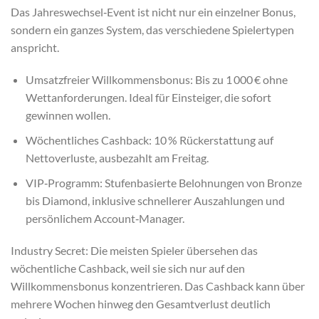
Das Jahreswechsel‑Event ist nicht nur ein einzelner Bonus,
sondern ein ganzes System, das verschiedene Spielertypen
anspricht.
Umsatzfreier Willkommensbonus: Bis zu 1 000 € ohne
Wettanforderungen. Ideal für Einsteiger, die sofort
gewinnen wollen.
Wöchentliches Cashback: 10 % Rückerstattung auf
Nettoverluste, ausbezahlt am Freitag.
VIP‑Programm: Stufenbasierte Belohnungen von Bronze
bis Diamond, inklusive schnellerer Auszahlungen und
persönlichem Account‑Manager.
Industry Secret: Die meisten Spieler übersehen das
wöchentliche Cashback, weil sie sich nur auf den
Willkommensbonus konzentrieren. Das Cashback kann über
mehrere Wochen hinweg den Gesamtverlust deutlich