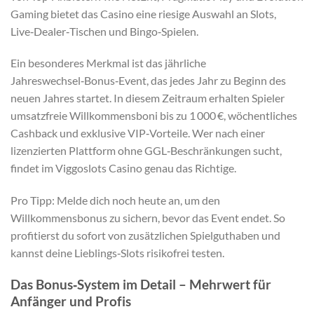
Gaming bietet das Casino eine riesige Auswahl an Slots,
Live‑Dealer‑Tischen und Bingo‑Spielen.
Ein besonderes Merkmal ist das jährliche
Jahreswechsel‑Bonus‑Event, das jedes Jahr zu Beginn des
neuen Jahres startet. In diesem Zeitraum erhalten Spieler
umsatzfreie Willkommensboni bis zu 1 000 €, wöchentliches
Cashback und exklusive VIP‑Vorteile. Wer nach einer
lizenzierten Plattform ohne GGL‑Beschränkungen sucht,
findet im Viggoslots Casino genau das Richtige.
Pro Tipp: Melde dich noch heute an, um den
Willkommensbonus zu sichern, bevor das Event endet. So
profitierst du sofort von zusätzlichen Spielguthaben und
kannst deine Lieblings‑Slots risikofrei testen.
Das Bonus‑System im Detail – Mehrwert für
Anfänger und Profis