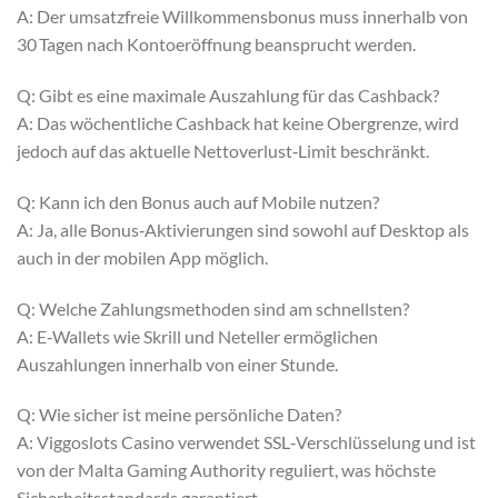
A: Der umsatzfreie Willkommensbonus muss innerhalb von
30 Tagen nach Kontoeröffnung beansprucht werden.
Q: Gibt es eine maximale Auszahlung für das Cashback?
A: Das wöchentliche Cashback hat keine Obergrenze, wird
jedoch auf das aktuelle Nettoverlust‑Limit beschränkt.
Q: Kann ich den Bonus auch auf Mobile nutzen?
A: Ja, alle Bonus‑Aktivierungen sind sowohl auf Desktop als
auch in der mobilen App möglich.
Q: Welche Zahlungsmethoden sind am schnellsten?
A: E‑Wallets wie Skrill und Neteller ermöglichen
Auszahlungen innerhalb von einer Stunde.
Q: Wie sicher ist meine persönliche Daten?
A: Viggoslots Casino verwendet SSL‑Verschlüsselung und ist
von der Malta Gaming Authority reguliert, was höchste
Sicherheitsstandards garantiert.