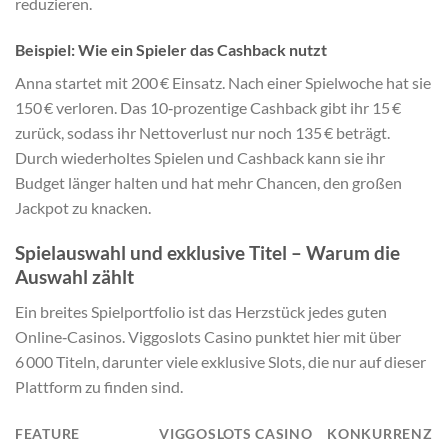
reduzieren.
Beispiel: Wie ein Spieler das Cashback nutzt
Anna startet mit 200 € Einsatz. Nach einer Spielwoche hat sie
150 € verloren. Das 10‑prozentige Cashback gibt ihr 15 €
zurück, sodass ihr Nettoverlust nur noch 135 € beträgt.
Durch wiederholtes Spielen und Cashback kann sie ihr
Budget länger halten und hat mehr Chancen, den großen
Jackpot zu knacken.
Spielauswahl und exklusive Titel – Warum die
Auswahl zählt
Ein breites Spielportfolio ist das Herzstück jedes guten
Online‑Casinos. Viggoslots Casino punktet hier mit über
6 000 Titeln, darunter viele exklusive Slots, die nur auf dieser
Plattform zu finden sind.
FEATURE
VIGGOSLOTS CASINO
KONKURRENZ