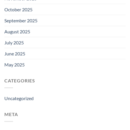
October 2025
September 2025
August 2025
July 2025
June 2025
May 2025
CATEGORIES
Uncategorized
META