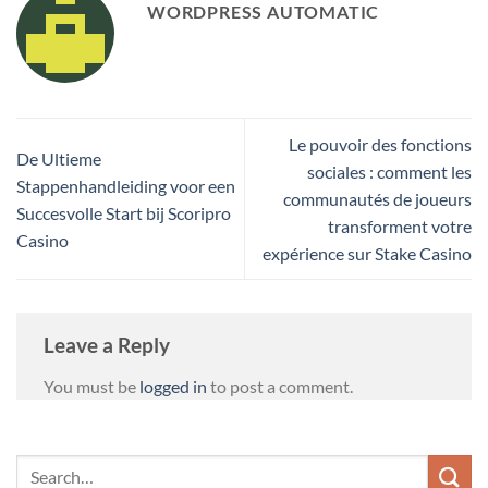
WORDPRESS AUTOMATIC
Le pouvoir des fonctions
De Ultieme
sociales : comment les
Stappenhandleiding voor een
communautés de joueurs
Succesvolle Start bij Scoripro
transforment votre
Casino
expérience sur Stake Casino
Leave a Reply
You must be
logged in
to post a comment.