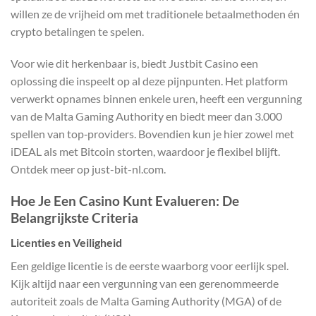
willen ze de vrijheid om met traditionele betaalmethoden én
crypto betalingen te spelen.
Voor wie dit herkenbaar is, biedt Justbit Casino een
oplossing die inspeelt op al deze pijnpunten. Het platform
verwerkt opnames binnen enkele uren, heeft een vergunning
van de Malta Gaming Authority en biedt meer dan 3.000
spellen van top‑providers. Bovendien kun je hier zowel met
iDEAL als met Bitcoin storten, waardoor je flexibel blijft.
Ontdek meer op just-bit-nl.com.
Hoe Je Een Casino Kunt Evalueren: De
Belangrijkste Criteria
Licenties en Veiligheid
Een geldige licentie is de eerste waarborg voor eerlijk spel.
Kijk altijd naar een vergunning van een gerenommeerde
autoriteit zoals de Malta Gaming Authority (MGA) of de