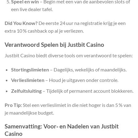
Speel en win
– Begin met een van de aanbevolen slots of
een live dealer tafel.
Did You Know?
De eerste 24 uur na registratie krijg je een
extra 10 % cashback op al je verliezen.
Verantwoord Spelen bij Justbit Casino
Justbit Casino biedt diverse tools om verantwoord te spelen:
Stortingslimieten
– Dagelijks, wekelijks of maandelijks.
Verlieslimieten
– Houd je uitgaven onder controle.
Zelfuitsluiting
– Tijdelijk of permanent account blokkeren.
Pro Tip:
Stel een verlieslimiet in die niet hoger is dan 5 % van
je maandelijkse budget.
Samenvatting: Voor‑ en Nadelen van Justbit
Casino