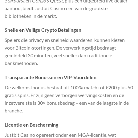
Starburst
en
Gonzo’s Quest
, plus een uitgebreid live dealer
aanbod, biedt Justbit Casino een van de grootste
bibliotheken in de markt.
Snelle en Veilige Crypto Betalingen
Spelers die privacy en snelheid waarderen, kunnen kiezen
voor Bitcoin‑stortingen. De verwerkingstijd bedraagt
gemiddeld 30 minuten, veel sneller dan traditionele
bankmethoden.
Transparante Bonussen en VIP‑Voordelen
De welkomstbonus bestaat uit 100 % match tot €200 plus 50
gratis spins. Er zijn geen verborgen wervingskosten en de
inzetvereiste is 30× bonusbedrag – een van de laagste in de
branche.
Licentie en Bescherming
Justbit Casino opereert onder een MGA‑licentie, wat