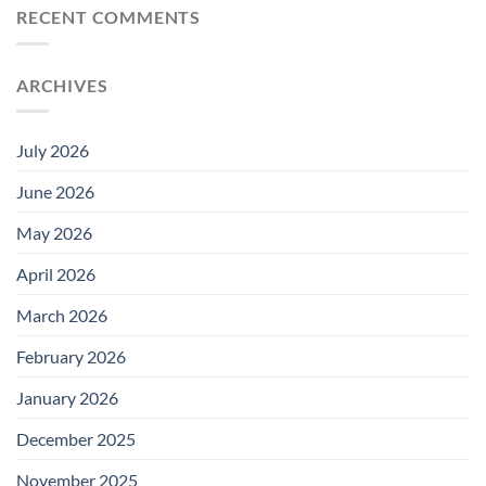
RECENT COMMENTS
ARCHIVES
July 2026
June 2026
May 2026
April 2026
March 2026
February 2026
January 2026
December 2025
November 2025