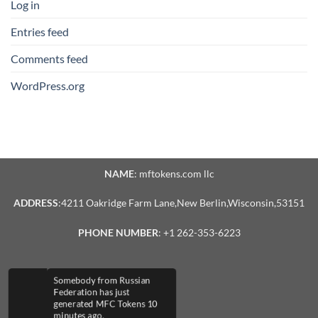
Log in
Entries feed
Comments feed
WordPress.org
NAME
: mftokens.com llc
ADDRESS
:4211 Oakridge Farm Lane,New Berlin,Wisconsin,53151
PHONE NUMBER
: +1 262-353-6223
Somebody from Russian
Federation has just
generated MFC Tokens 10
minutes ago.