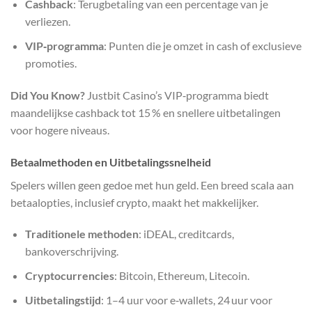
Cashback
: Terugbetaling van een percentage van je
verliezen.
VIP‑programma
: Punten die je omzet in cash of exclusieve
promoties.
Did You Know?
Justbit Casino’s VIP‑programma biedt
maandelijkse cashback tot 15 % en snellere uitbetalingen
voor hogere niveaus.
Betaalmethoden en Uitbetalingssnelheid
Spelers willen geen gedoe met hun geld. Een breed scala aan
betaalopties, inclusief crypto, maakt het makkelijker.
Traditionele methoden
: iDEAL, creditcards,
bankoverschrijving.
Cryptocurrencies
: Bitcoin, Ethereum, Litecoin.
Uitbetalingstijd
: 1–4 uur voor e‑wallets, 24 uur voor