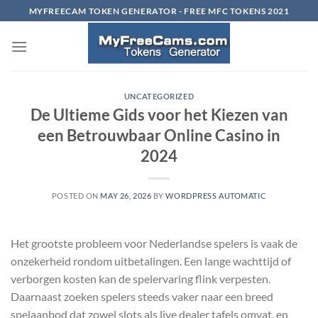
Skip
MYFREECAM TOKEN GENERATOR - FREE MFC TOKENS 2021
to
content
UNCATEGORIZED
De Ultieme Gids voor het Kiezen van
een Betrouwbaar Online Casino in
2024
POSTED ON
MAY 26, 2026
BY
WORDPRESS AUTOMATIC
Het grootste probleem voor Nederlandse spelers is vaak de
onzekerheid rondom uitbetalingen. Een lange wachttijd of
verborgen kosten kan de spelervaring flink verpesten.
Daarnaast zoeken spelers steeds vaker naar een breed
spelaanbod dat zowel slots als live dealer tafels omvat, en