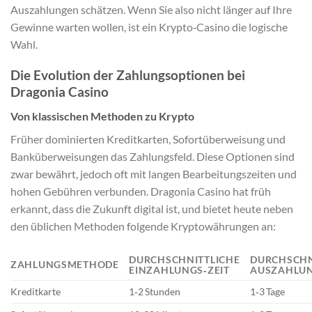
Auszahlungen schätzen. Wenn Sie also nicht länger auf Ihre
Gewinne warten wollen, ist ein Krypto‑Casino die logische
Wahl.
Die Evolution der Zahlungsoptionen bei
Dragonia Casino
Von klassischen Methoden zu Krypto
Früher dominierten Kreditkarten, Sofortüberweisung und
Banküberweisungen das Zahlungsfeld. Diese Optionen sind
zwar bewährt, jedoch oft mit langen Bearbeitungszeiten und
hohen Gebühren verbunden. Dragonia Casino hat früh
erkannt, dass die Zukunft digital ist, und bietet heute neben
den üblichen Methoden folgende Kryptowährungen an:
DURCHSCHNITTLICHE
DURCHSCHN
ZAHLUNGSMETHODE
EINZAHLUNGS‑
ZEIT
AUSZAHLUN
Kreditkarte
1‑2 Stunden
1‑3 Tage