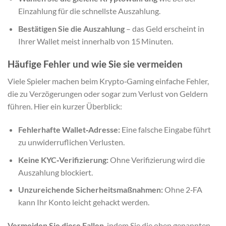
Einzahlung für die schnellste Auszahlung.
Bestätigen Sie die Auszahlung
– das Geld erscheint in
Ihrer Wallet meist innerhalb von 15 Minuten.
Häufige Fehler und wie Sie sie vermeiden
Viele Spieler machen beim Krypto‑Gaming einfache Fehler,
die zu Verzögerungen oder sogar zum Verlust von Geldern
führen. Hier ein kurzer Überblick:
Fehlerhafte Wallet‑Adresse:
Eine falsche Eingabe führt
zu unwiderruflichen Verlusten.
Keine KYC‑Verifizierung:
Ohne Verifizierung wird die
Auszahlung blockiert.
Unzureichende Sicherheitsmaßnahmen:
Ohne 2‑FA
kann Ihr Konto leicht gehackt werden.
Vermeiden Sie diese Fallen
, indem Sie die oben genannten