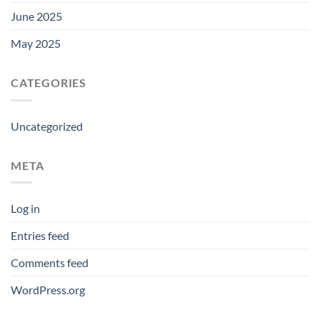
June 2025
May 2025
CATEGORIES
Uncategorized
META
Log in
Entries feed
Comments feed
WordPress.org