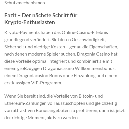
Schutzmechanismen.
Fazit – Der nächste Schritt für
Krypto‑Enthusiasten
Krypto‑Payments haben das Online‑Casino‑Erlebnis
grundlegend verändert. Sie bieten Geschwindigkeit,
Sicherheit und niedrige Kosten – genau die Eigenschaften,
nach denen moderne Spieler suchen. Dragonia Casino hat
diese Vorteile optimal integriert und kombiniert sie mit
einem großzügigen Dragoniacasino Willkommensbonus,
einem Dragoniacasino Bonus ohne Einzahlung und einem
erstklassigen VIP‑Programm.
Wenn Sie bereit sind, die Vorteile von Bitcoin‑ und
Ethereum‑Zahlungen voll auszuschöpfen und gleichzeitig
von attraktiven Bonusangeboten zu profitieren, dann ist jetzt
der richtige Moment, aktiv zu werden.