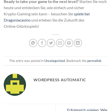
Ready to take your game to the next level?
Starten Sie noch
heute und entdecken Sie, wie einfach und sicher
Krypto‑Gaming sein kann – besuchen Sie
spiele bei
Dragoniacasino
und erleben Sie die Zukunft des
Online‑Glücksspiels!
This entry was posted in
Uncategorized
. Bookmark the
permalink
.
WORDPRESS AUTOMATIC
Erfolgreich spielen: Wie