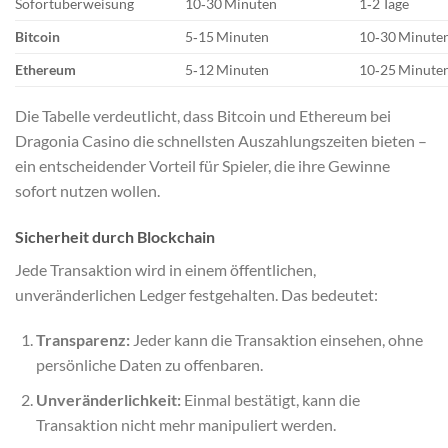
Sofortüberweisung
10‑30 Minuten
1‑2 Tage
Bitcoin
5‑15 Minuten
10‑30 Minute
Ethereum
5‑12 Minuten
10‑25 Minute
Die Tabelle verdeutlicht, dass Bitcoin und Ethereum bei
Dragonia Casino die schnellsten Auszahlungszeiten bieten –
ein entscheidender Vorteil für Spieler, die ihre Gewinne
sofort nutzen wollen.
Sicherheit durch Blockchain
Jede Transaktion wird in einem öffentlichen,
unveränderlichen Ledger festgehalten. Das bedeutet:
Transparenz:
Jeder kann die Transaktion einsehen, ohne
persönliche Daten zu offenbaren.
Unveränderlichkeit:
Einmal bestätigt, kann die
Transaktion nicht mehr manipuliert werden.