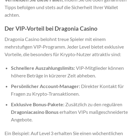
Tipps befolgen und stets auf die Sicherheit Ihrer Wallet
achten.
Der VIP‑Vorteil bei Dragonia Casino
Dragonia Casino belohnt treue Spieler mit einem
mehrstufigen VIP‑Programm. Jeder Level bietet exklusive
Vorteile, die besonders für Krypto‑Nutzer attraktiv sind:
Schnellere Auszahlungslimits:
VIP‑Mitglieder können
höhere Beträge in kürzerer Zeit abheben.
Persönlicher Account‑Manager:
Direkter Kontakt für
Fragen zu Krypto‑Transaktionen.
Exklusive Bonus‑Pakete:
Zusätzlich zu den regulären
Dragoniacasino Bonus
erhalten VIPs maßgeschneiderte
Angebote.
Ein Beispiel: Auf Level 3 erhalten Sie einen wöchentlichen