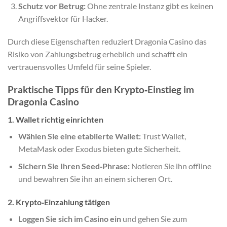
Schutz vor Betrug:
Ohne zentrale Instanz gibt es keinen
Angriffsvektor für Hacker.
Durch diese Eigenschaften reduziert Dragonia Casino das
Risiko von Zahlungsbetrug erheblich und schafft ein
vertrauensvolles Umfeld für seine Spieler.
Praktische Tipps für den Krypto‑Einstieg im
Dragonia Casino
1. Wallet richtig einrichten
Wählen Sie eine etablierte Wallet:
Trust Wallet,
MetaMask oder Exodus bieten gute Sicherheit.
Sichern Sie Ihren Seed‑Phrase:
Notieren Sie ihn offline
und bewahren Sie ihn an einem sicheren Ort.
2. Krypto‑Einzahlung tätigen
Loggen Sie sich im Casino ein
und gehen Sie zum