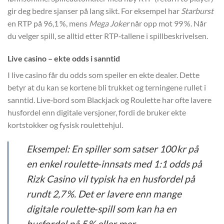
gir deg bedre sjanser på lang sikt. For eksempel har
Starburst
en RTP på 96,1 %, mens
Mega Joker
når opp mot 99 %. Når
du velger spill, se alltid etter RTP‑tallene i spillbeskrivelsen.
Live casino – ekte odds i sanntid
I live casino får du odds som speiler en ekte dealer. Dette
betyr at du kan se kortene bli trukket og terningene rullet i
sanntid. Live‑bord som Blackjack og Roulette har ofte lavere
husfordel enn digitale versjoner, fordi de bruker ekte
kortstokker og fysisk roulettehjul.
Eksempel: En spiller som satser 100 kr på
en enkel roulette‑innsats med 1:1 odds på
Rizk Casino
vil typisk ha en husfordel på
rundt 2,7 %. Det er lavere enn mange
digitale roulette‑spill som kan ha en
husfordel på 5 % eller mer.