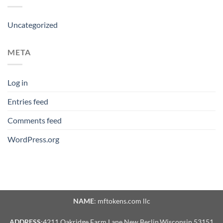
Uncategorized
META
Log in
Entries feed
Comments feed
WordPress.org
NAME
: mftokens.com llc
ADDRESS
:4211 Oakridge Farm Lane,New Berlin,Wisconsin,53151