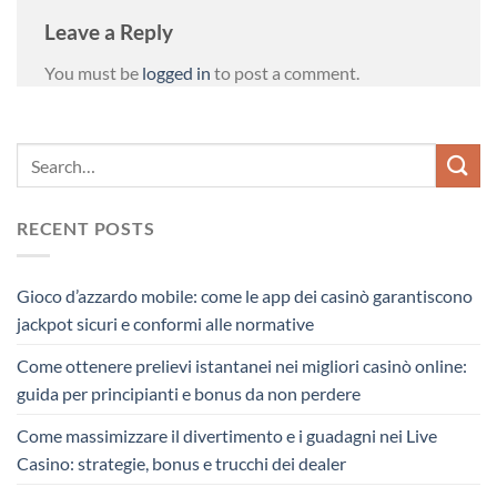
Leave a Reply
You must be
logged in
to post a comment.
RECENT POSTS
Gioco d’azzardo mobile: come le app dei casinò garantiscono
jackpot sicuri e conformi alle normative
Come ottenere prelievi istantanei nei migliori casinò online:
guida per principianti e bonus da non perdere
Come massimizzare il divertimento e i guadagni nei Live
Casino: strategie, bonus e trucchi dei dealer