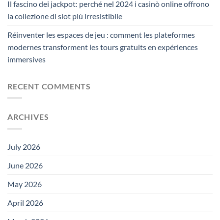
Il fascino dei jackpot: perché nel 2024 i casinò online offrono
la collezione di slot più irresistibile
Réinventer les espaces de jeu : comment les plateformes
modernes transforment les tours gratuits en expériences
immersives
RECENT COMMENTS
ARCHIVES
July 2026
June 2026
May 2026
April 2026