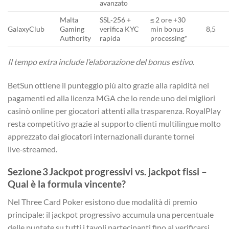
avanzato
Malta
SSL‑256 +
≤ 2 ore +30
GalaxyClub
Gaming
verifica KYC
min bonus
8,5
Authority
rapida
processing*
Il tempo extra include l’elaborazione del bonus estivo.
BetSun ottiene il punteggio più alto grazie alla rapidità nei
pagamenti ed alla licenza MGA che lo rende uno dei migliori
casinò online per giocatori attenti alla trasparenza. RoyalPlay
resta competitivo grazie al supporto clienti multilingue molto
apprezzato dai giocatori internazionali durante tornei
live‑streamed.
Sezione 3 Jackpot progressivi vs. jackpot fissi –
Qual è la formula vincente?
Nel Three Card Poker esistono due modalità di premio
principale: il jackpot progressivo accumula una percentuale
delle puntate su tutti i tavoli partecipanti fino al verificarsi