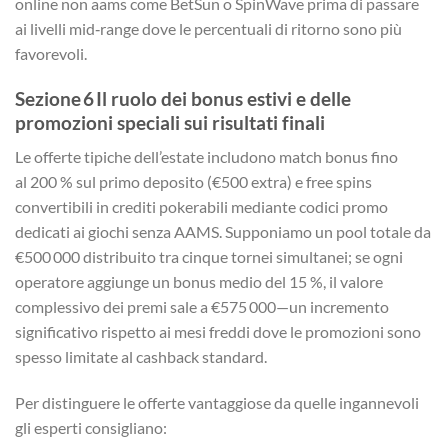
online non aams come BetSun o SpinWave prima di passare
ai livelli mid‑range dove le percentuali di ritorno sono più
favorevoli.
Sezione 6 Il ruolo dei bonus estivi e delle
promozioni speciali sui risultati finali
Le offerte tipiche dell’estate includono match bonus fino
al 200 % sul primo deposito (€500 extra) e free spins
convertibili in crediti pokerabili mediante codici promo
dedicati ai giochi senza AAMS. Supponiamo un pool totale da
€500 000 distribuito tra cinque tornei simultanei; se ogni
operatore aggiunge un bonus medio del 15 %, il valore
complessivo dei premi sale a €575 000—un incremento
significativo rispetto ai mesi freddi dove le promozioni sono
spesso limitate al cashback standard.
Per distinguere le offerte vantaggiose da quelle ingannevoli
gli esperti consigliano: