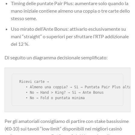
Timing delle puntate Pair Plus: aumentare solo quando la
mano iniziale contiene almeno una coppia o tre carte dello
stesso seme.
Uso mirato dell’Ante Bonus: attivarlo esclusivamente su
mani “straight” o superiori per sfruttare l’RTP addizionale
del 12 %.
Di seguito un diagramma decisionale semplificato:
Ricevi carte → 

   • Almeno una coppia? → Sì → Puntata Pair Plus alta

   • No → Hand > King? → Sì → Ante Bonus

Per gli amatoriali consigliamo di partire con stake bassissime
(€0·10) sui tavoli “low limit” disponibili nei migliori casinò