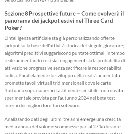
Sezione 8 Prospettive future – Come evolverà il
panorama dei jackpot estivi nel Three Card
Poker?
L’intelligenza artificiale sta già personalizzando offerte
jackpot sulla base dell’attività storica del singolo giocatore;
algoritmi predittivi suggeriscono puntate ottimali in tempo
reale aumentando così sia l’engagement sia la probabilità di
attivazione progressive senza sacrificare la responsabilità
ludica. Parallelamente lo sviluppo della realtà aumentata
promette tavoli virtuali tridimensionali dove le carte
fluttuano sopra superfici tattilmente sensibili—una novità
sperimentale prevista per l’autunno 2024 nei beta test
interni dei migliori fornitori software.
Analizzando dati degli ultimi tre anni emerge una crescita
media annua del volume scommesse pari al 27 % durante i
mesi estivi; se questa tendenza persiste potremmo vedere