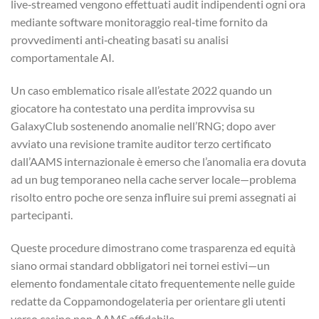
live‑streamed vengono effettuati audit indipendenti ogni ora
mediante software monitoraggio real‑time fornito da
provvedimenti anti‐cheating basati su analisi
comportamentale AI.
Un caso emblematico risale all’estate 2022 quando un
giocatore ha contestato una perdita improvvisa su
GalaxyClub sostenendo anomalie nell’RNG; dopo aver
avviato una revisione tramite auditor terzo certificato
dall’AAMS internazionale è emerso che l’anomalia era dovuta
ad un bug temporaneo nella cache server locale—problema
risolto entro poche ore senza influire sui premi assegnati ai
partecipanti.
Queste procedure dimostrano come trasparenza ed equità
siano ormai standard obbligatori nei tornei estivi—un
elemento fondamentale citato frequentemente nelle guide
redatte da Coppamondogelateria per orientare gli utenti
verso casino non AAMS affidabile.