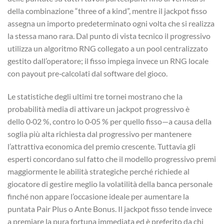
della combinazione “three of a kind”, mentre il jackpot fisso
assegna un importo predeterminato ogni volta che si realizza
la stessa mano rara. Dal punto di vista tecnico il progressivo
utilizza un algoritmo RNG collegato a un pool centralizzato
gestito dall’operatore; il fisso impiega invece un RNG locale
con payout pre‑calcolati dal software del gioco.
Le statistiche degli ultimi tre tornei mostrano che la
probabilità media di attivare un jackpot progressivo è
dello 0·02 %, contro lo 0·05 % per quello fisso—a causa della
soglia più alta richiesta dal progressivo per mantenere
l’attrattiva economica del premio crescente. Tuttavia gli
esperti concordano sul fatto che il modello progressivo premi
maggiormente le abilità strategiche perché richiede al
giocatore di gestire meglio la volatilità della banca personale
finché non appare l’occasione ideale per aumentare la
puntata Pair Plus o Ante Bonus. Il jackpot fisso tende invece
a premiare la pura fortuna immediata ed è preferito da chi