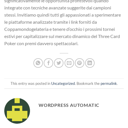
significativamente le opportunità profittevoli quando
integrate con tecniche avanzate suggerite dai campioni
stessi. Invitiamo quindi tutti gli appassionati a sperimentare
le piattaforme analizzate tramite i link forniti da
Coppamondogelateria e tenere d’occhio i prossimi tornei
estivi per capitalizzare sul mercato dinamico del Three Card
Poker con premi davvero spettacolari.
This entry was posted in
Uncategorized
. Bookmark the
permalink
.
WORDPRESS AUTOMATIC