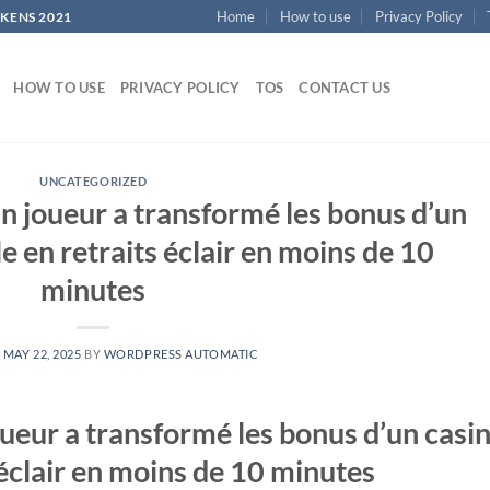
Home
How to use
Privacy Policy
KENS 2021
HOW TO USE
PRIVACY POLICY
TOS
CONTACT US
UNCATEGORIZED
 joueur a transformé les bonus d’un
le en retraits éclair en moins de 10
minutes
N
MAY 22, 2025
BY
WORDPRESS AUTOMATIC
ueur a transformé les bonus d’un casi
s éclair en moins de 10 minutes