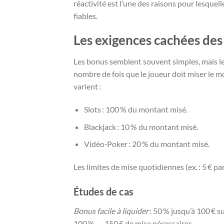
réactivité est l’une des raisons pour lesqu
fiables.
Les exigences cachées des
Les bonus semblent souvent simples, mais les
nombre de fois que le joueur doit miser le m
varient :
Slots : 100 % du montant misé.
Blackjack : 10 % du montant misé.
Vidéo‑Poker : 20 % du montant misé.
Les limites de mise quotidiennes (ex. : 5 € p
Études de cas
Bonus facile à liquider
: 50 % jusqu’à 100 € s
100 % → 150 € de mise nécessaires.