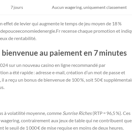
7 jours
Aucun wagering, uniquement classement
un effet de levier qui augmente le temps de jeu moyen de 18 %
oupdepouceeconomiedenergie.Fr recense chaque promotion et indi
eux de rentabilité.
de bienvenue au paiement en 7 minutes
 2024 sur un nouveau casino en ligne recommandé par
on a été rapide : adresse e‑mail, création d’un mot de passe et
€, il a reçu un bonus de bienvenue de 100 %, soit 50 € supplémentai
us.
ous à volatilité moyenne, comme
Sunrise Riches
(RTP = 96,5 %). Ces
u wagering, contrairement aux jeux de table qui ne contribuent que
eint le seuil de 1 000 € de mise requise en moins de deux heures.