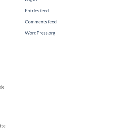
Entries feed
Comments feed
WordPress.org
iée
tte