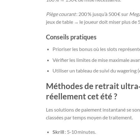
Piège courant
: 200 % jusqu’à 500 € sur
Mega
jeux de table → le joueur doit miser plus de 
Conseils pratiques
Prioriser les bonus où les slots représent
Vérifier les limites de mise maximale avant
Utiliser un tableau de suivi du wagering 
Méthodes de retrait ultra
réellement cet été ?
Les solutions de paiement instantané se sont
classées par temps moyen de traitement.
Skrill
: 5‑10 minutes.