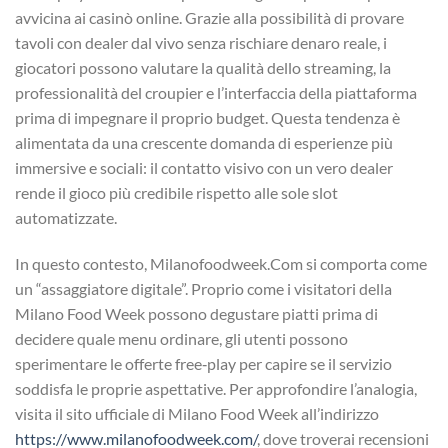
avvicina ai casinò online. Grazie alla possibilità di provare
tavoli con dealer dal vivo senza rischiare denaro reale, i
giocatori possono valutare la qualità dello streaming, la
professionalità del croupier e l’interfaccia della piattaforma
prima di impegnare il proprio budget. Questa tendenza è
alimentata da una crescente domanda di esperienze più
immersive e sociali: il contatto visivo con un vero dealer
rende il gioco più credibile rispetto alle sole slot
automatizzate.
In questo contesto, Milanofoodweek.Com si comporta come
un “assaggiatore digitale”. Proprio come i visitatori della
Milano Food Week possono degustare piatti prima di
decidere quale menu ordinare, gli utenti possono
sperimentare le offerte free‑play per capire se il servizio
soddisfa le proprie aspettative. Per approfondire l’analogia,
visita il sito ufficiale di Milano Food Week all’indirizzo
https://www.milanofoodweek.com/
, dove troverai recensioni