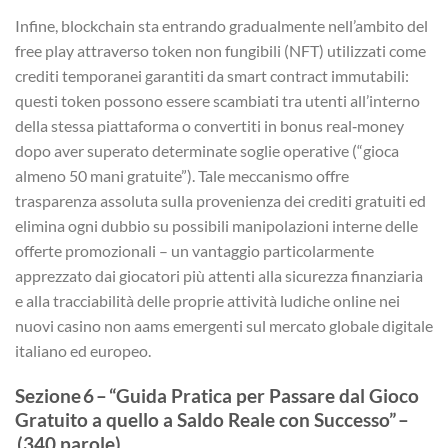
Infine, blockchain sta entrando gradualmente nell’ambito del
free play attraverso token non fungibili (NFT) utilizzati come
crediti temporanei garantiti da smart contract immutabili:
questi token possono essere scambiati tra utenti all’interno
della stessa piattaforma o convertiti in bonus real‑money
dopo aver superato determinate soglie operative (“gioca
almeno 50 mani gratuite”). Tale meccanismo offre
trasparenza assoluta sulla provenienza dei crediti gratuiti ed
elimina ogni dubbio su possibili manipolazioni interne delle
offerte promozionali – un vantaggio particolarmente
apprezzato dai giocatori più attenti alla sicurezza finanziaria
e alla tracciabilità delle proprie attività ludiche online nei
nuovi casino non aams emergenti sul mercato globale digitale
italiano ed europeo.
Sezione 6 – “Guida Pratica per Passare dal Gioco
Gratuito a quello a Saldo Reale con Successo” –
(340 parole)