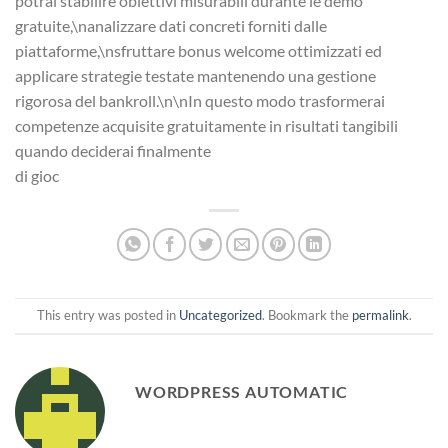
potrai stabilire obiettivi misurabili durante le demo
gratuite,\nanalizzare dati concreti forniti dalle
piattaforme,\nsfruttare bonus welcome ottimizzati ed
applicare strategie testate mantenendo una gestione
rigorosa del bankroll.\n\nIn questo modo trasformerai
competenze acquisite gratuitamente in risultati tangibili
quando deciderai finalmente
di gioc
This entry was posted in
Uncategorized
. Bookmark the
permalink
.
WORDPRESS AUTOMATIC