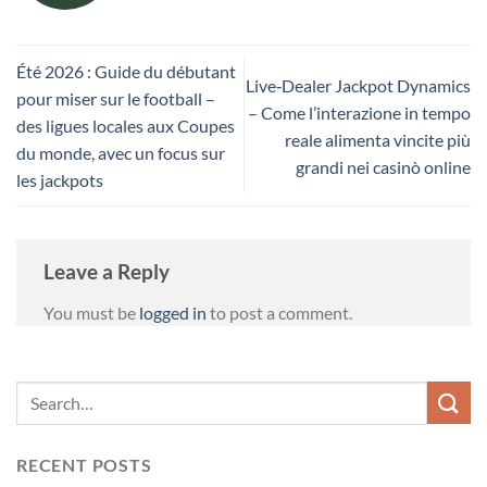
Été 2026 : Guide du débutant
Live‑Dealer Jackpot Dynamics
pour miser sur le football –
– Come l’interazione in tempo
des ligues locales aux Coupes
reale alimenta vincite più
du monde, avec un focus sur
grandi nei casinò online
les jackpots
Leave a Reply
You must be
logged in
to post a comment.
RECENT POSTS