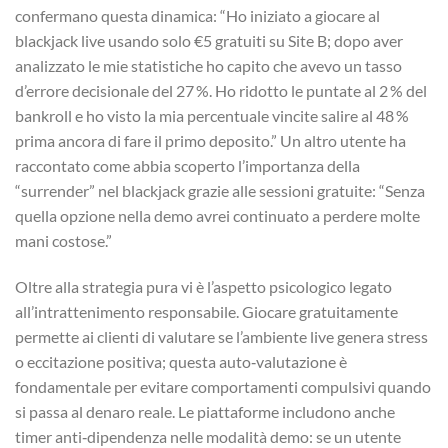
confermano questa dinamica: “Ho iniziato a giocare al
blackjack live usando solo €5 gratuiti su Site B; dopo aver
analizzato le mie statistiche ho capito che avevo un tasso
d’errore decisionale del 27 %. Ho ridotto le puntate al 2 % del
bankroll e ho visto la mia percentuale vincite salire al 48 %
prima ancora di fare il primo deposito.” Un altro utente ha
raccontato come abbia scoperto l’importanza della
“surrender” nel blackjack grazie alle sessioni gratuite: “Senza
quella opzione nella demo avrei continuato a perdere molte
mani costose.”
Oltre alla strategia pura vi è l’aspetto psicologico legato
all’intrattenimento responsabile. Giocare gratuitamente
permette ai clienti di valutare se l’ambiente live genera stress
o eccitazione positiva; questa auto‑valutazione è
fondamentale per evitare comportamenti compulsivi quando
si passa al denaro reale. Le piattaforme includono anche
timer anti‑dipendenza nelle modalità demo: se un utente