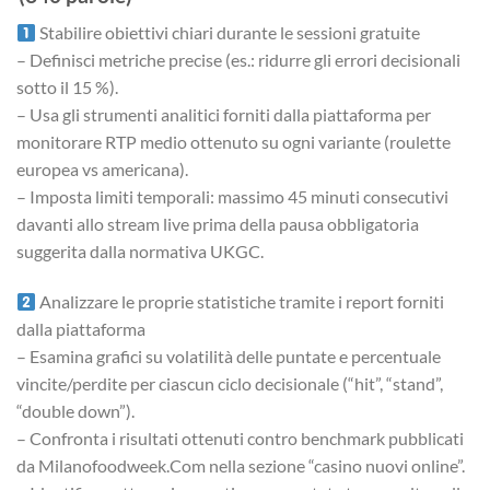
Stabilire obiettivi chiari durante le sessioni gratuite
– Definisci metriche precise (es.: ridurre gli errori decisionali
sotto il 15 %).
– Usa gli strumenti analitici forniti dalla piattaforma per
monitorare RTP medio ottenuto su ogni variante (roulette
europea vs americana).
– Imposta limiti temporali: massimo 45 minuti consecutivi
davanti allo stream live prima della pausa obbligatoria
suggerita dalla normativa UKGC.
Analizzare le proprie statistiche tramite i report forniti
dalla piattaforma
– Esamina grafici su volatilità delle puntate e percentuale
vincite/perdite per ciascun ciclo decisionale (“hit”, “stand”,
“double down”).
– Confronta i risultati ottenuti contro benchmark pubblicati
da Milanofoodweek.Com nella sezione “casino nuovi online”.