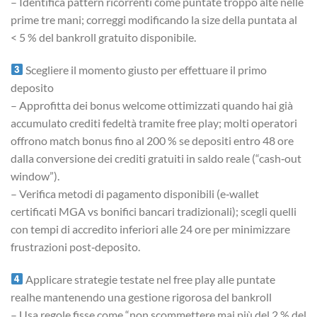
– Identifica pattern ricorrenti come puntate troppo alte nelle
prime tre mani; correggi modificando la size della puntata al
< 5 % del bankroll gratuito disponibile.
Scegliere il momento giusto per effettuare il primo
deposito
– Approfitta dei bonus welcome ottimizzati quando hai già
accumulato crediti fedeltà tramite free play; molti operatori
offrono match bonus fino al 200 % se depositi entro 48 ore
dalla conversione dei crediti gratuiti in saldo reale (“cash‑out
window”).
– Verifica metodi di pagamento disponibili (e‑wallet
certificati MGA vs bonifici bancari tradizionali); scegli quelli
con tempi di accredito inferiori alle 24 ore per minimizzare
frustrazioni post‑deposito.
Applicare strategie testate nel free play alle puntate
realhe mantenendo una gestione rigorosa del bankroll
– Usa regole fisse come “non scommettere mai più del 2 % del