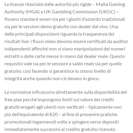
Le licenze rilasciate dalle autorità più rigide – Malta Gaming
Authority (MGA) e UK Gambling Commission (UKGC) –
fissano standard severi sia per i giochi d’azzardo tradizionali
sia per le versioni demo gratuite con dealer dal vivo. Una
delle principali disposizioni riguarda la trasparenza dei
risultati live: i flussi video devono essere certificati da auditor
indipendenti affinché non vi siano manipolazioni dei numeri
estratti o delle carte messe in mano dal dealer reale. Questo
requisito vale sia per le sessioni a saldo reale sia per quelle
gratuite; così facendo si garantisce lo stesso livello di
integrità anche quando non c’è denaro in gioco.
Le normative influiscono direttamente sulla disponibilità del
free play perché impongono limiti sul valore dei crediti
gratuiti erogati agli utenti non verificati – tipicamente non
più dell’equivalente di €20 – al fine di prevenire pratiche
promozionali ingannevoli volte a spingere verso depositi
immediatamente successivi al credito gratuito ricevuto