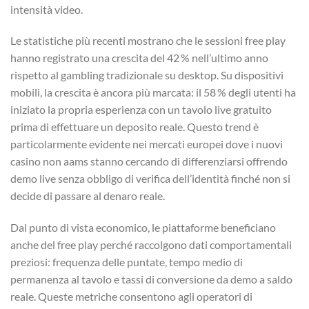
intensità video.
Le statistiche più recenti mostrano che le sessioni free play
hanno registrato una crescita del 42 % nell’ultimo anno
rispetto al gambling tradizionale su desktop. Su dispositivi
mobili, la crescita è ancora più marcata: il 58 % degli utenti ha
iniziato la propria esperienza con un tavolo live gratuito
prima di effettuare un deposito reale. Questo trend è
particolarmente evidente nei mercati europei dove i nuovi
casino non aams stanno cercando di differenziarsi offrendo
demo live senza obbligo di verifica dell’identità finché non si
decide di passare al denaro reale.
Dal punto di vista economico, le piattaforme beneficiano
anche del free play perché raccolgono dati comportamentali
preziosi: frequenza delle puntate, tempo medio di
permanenza al tavolo e tassi di conversione da demo a saldo
reale. Queste metriche consentono agli operatori di