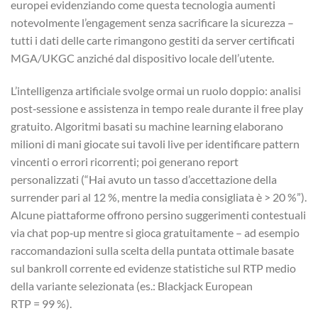
europei evidenziando come questa tecnologia aumenti
notevolmente l’engagement senza sacrificare la sicurezza –
tutti i dati delle carte rimangono gestiti da server certificati
MGA/UKGC anziché dal dispositivo locale dell’utente.
L’intelligenza artificiale svolge ormai un ruolo doppio: analisi
post‑sessione e assistenza in tempo reale durante il free play
gratuito. Algoritmi basati su machine learning elaborano
milioni di mani giocate sui tavoli live per identificare pattern
vincenti o errori ricorrenti; poi generano report
personalizzati (“Hai avuto un tasso d’accettazione della
surrender pari al 12 %, mentre la media consigliata è > 20 %”).
Alcune piattaforme offrono persino suggerimenti contestuali
via chat pop‑up mentre si gioca gratuitamente – ad esempio
raccomandazioni sulla scelta della puntata ottimale basate
sul bankroll corrente ed evidenze statistiche sul RTP medio
della variante selezionata (es.: Blackjack European
RTP = 99 %).