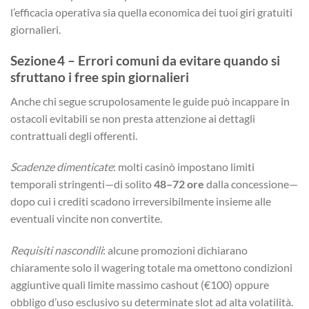
l’efficacia operativa sia quella economica dei tuoi giri gratuiti
giornalieri.
Sezione 4 – Errori comuni da evitare quando si
sfruttano i free spin giornalieri
Anche chi segue scrupolosamente le guide può incappare in
ostacoli evitabili se non presta attenzione ai dettagli
contrattuali degli offerenti.
Scadenze dimenticate
: molti casinò impostano limiti
temporali stringenti—di solito
48–72 ore
dalla concessione—
dopo cui i crediti scadono irreversibilmente insieme alle
eventuali vincite non convertite.
Requisiti nascondili
: alcune promozioni dichiarano
chiaramente solo il wagering totale ma omettono condizioni
aggiuntive quali limite massimo cashout (€100) oppure
obbligo d’uso esclusivo su determinate slot ad alta volatilità.