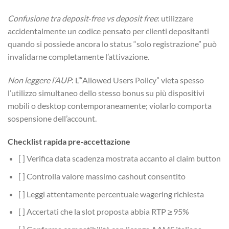
Confusione tra deposit‐free vs deposit free
: utilizzare
accidentalmente un codice pensato per clienti depositanti
quando si possiede ancora lo status “solo registrazione” può
invalidarne completamente l’attivazione.
Non leggere l’AUP
: L’“Allowed Users Policy” vieta spesso
l’utilizzo simultaneo dello stesso bonus su più dispositivi
mobili o desktop contemporaneamente; violarlo comporta
sospensione dell’account.
Checklist rapida pre‑accettazione
[ ] Verifica data scadenza mostrata accanto al claim button
[ ] Controlla valore massimo cashout consentito
[ ] Leggi attentamente percentuale wagering richiesta
[ ] Accertati che la slot proposta abbia RTP ≥ 95%