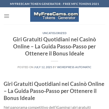
Skip
MYFREECAM TOKEN GENERATOR - FREE MFC TOKENS 2021
to
content
UNCATEGORIZED
Giri Gratuiti Quotidiani nei Casinò
Online – La Guida Passo‑Passo per
Ottenere il Bonus Ideale
POSTED ON
JULY 12, 2025
BY
WORDPRESS AUTOMATIC
Giri Gratuiti Quotidiani nei Casinò Online
– La Guida Passo‑Passo per Ottenere il
Bonus Ideale
Nel panorama competitivo dell’iGaming i giri gratuiti