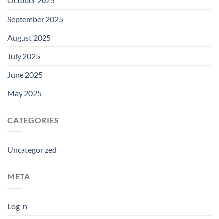
October 2025
September 2025
August 2025
July 2025
June 2025
May 2025
CATEGORIES
Uncategorized
META
Log in