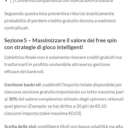
[ ] Conferma compatibilità con licenza AAMS italiana
Seguendo questa lista preventiva ridurrai drasticamente
probabilità di perdere credito gratuito dovuto a malintesi
contrattuali.
Sezione 5 – Massimizzare il valore dei free spin
con strategie di gioco intelligenti
L’obiettivo finale non è solamente ricevere crediti gratuiti ma
trasformarli in profitto sostenibile attraverso gestione
efficace del bankroll.
Gestione bankroll:
suddividi l’importo totale disponibile per
ciascuna sessione gratuita impostando un tetto massimo pari
al
30%
del valore complessivo stimato degli spinners ottenuti
quel giorno (
Esempio
: se hai diritto a 20 giri da €0,10
ciascuno imposta stake massima €0,03).
Scelta delle slot:
prediligere titoli con bassa volatilitá ma alto