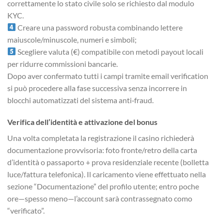
correttamente lo stato civile solo se richiesto dal modulo
KYC.
Creare una password robusta combinando lettere
maiuscole/minuscole, numeri e simboli;
Scegliere valuta (€) compatibile con metodi payout locali
per ridurre commissioni bancarie.
Dopo aver confermato tutti i campi tramite email verification
si può procedere alla fase successiva senza incorrere in
blocchi automatizzati del sistema anti‑fraud.
Verifica dell’identità e attivazione del bonus
Una volta completata la registrazione il casino richiederà
documentazione provvisoria: foto fronte/retro della carta
d’identità o passaporto + prova residenziale recente (bolletta
luce/fattura telefonica). Il caricamento viene effettuato nella
sezione “Documentazione” del profilo utente; entro poche
ore—spesso meno—l’account sarà contrassegnato como
“verificato”.