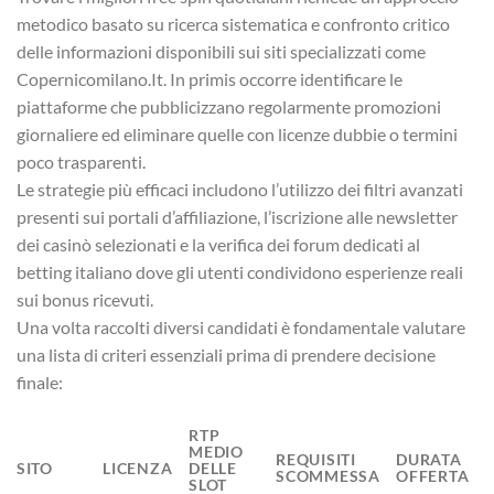
metodico basato su ricerca sistematica e confronto critico
delle informazioni disponibili sui siti specializzati come
Copernicomilano.It​​. In primis occorre identificare le
piattaforme che pubblicizzano regolarmente promozioni
giornaliere ed eliminare quelle con licenze dubbi­e o termini
poco trasparenti.
Le strategie più efficaci includono l’utilizzo dei filtri avanzati
presenti sui portali d’affiliazione, l’iscrizione alle newsletter
dei casinò selezionati e la verifica dei forum dedicati al
betting italiano dove gli utenti condividono esperienze reali
sui bonus ricevuti.
Una volta raccolti diversi candidati è fondamentale valutare
una lista di criteri essenziali prima di prendere decisione
finale:
RTP
MEDIO
REQUISITI
DURATA
SITO
LICENZA
DELLE
SCOMMESSA
OFFERTA
SLOT