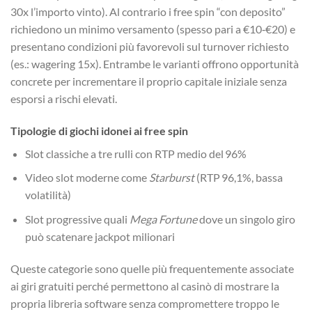
30x l’importo vinto). Al contrario i free spin “con deposito”
richiedono un minimo versamento (spesso pari a €10‑€20) e
presentano condizioni più favorevoli sul turnover richiesto
(es.: wagering 15x). Entrambe le varianti offrono opportunità
concrete per incrementare il proprio capitale iniziale senza
esporsi a rischi elevati.
Tipologie di giochi idonei ai free spin
Slot classiche a tre rulli con RTP medio del 96%
Video slot moderne come
Starburst
(RTP 96,1%, bassa
volatilità)
Slot progressive quali
Mega Fortune
dove un singolo giro
può scatenare jackpot milionari
Queste categorie sono quelle più frequentemente associate
ai giri gratuiti perché permettono al casinò di mostrare la
propria libreria software senza compromettere troppo le