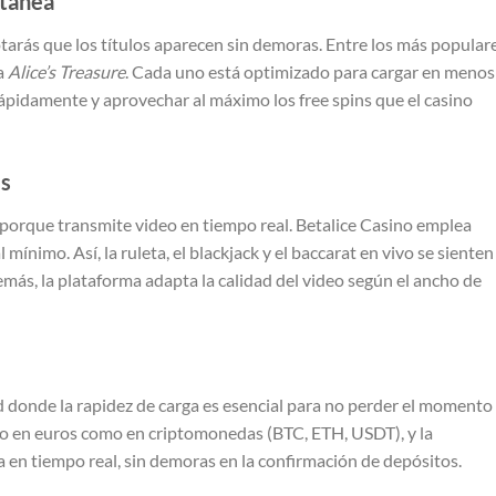
ntánea
notarás que los títulos aparecen sin demoras. Entre los más popular
va
Alice’s Treasure
. Cada uno está optimizado para cargar en menos
rápidamente y aprovechar al máximo los free spins que el casino
es
s porque transmite video en tiempo real. Betalice Casino emplea
mínimo. Así, la ruleta, el blackjack y el baccarat en vivo se sienten
más, la plataforma adapta la calidad del video según el ancho de
d donde la rapidez de carga es esencial para no perder el momento
to en euros como en criptomonedas (BTC, ETH, USDT), y la
a en tiempo real, sin demoras en la confirmación de depósitos.