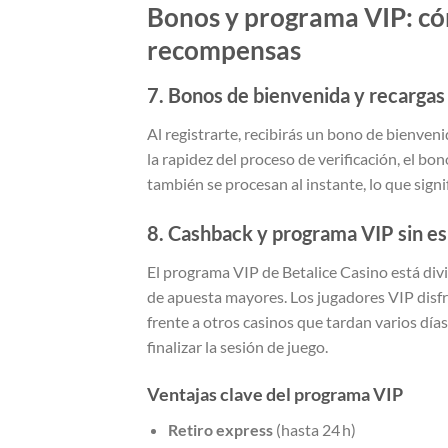
Bonos y programa VIP: có
recompensas
7. Bonos de bienvenida y recargas
Al registrarte, recibirás un bono de bienven
la rapidez del proceso de verificación, el b
también se procesan al instante, lo que signi
8. Cashback y programa VIP sin e
El programa VIP de Betalice Casino está divi
de apuesta mayores. Los jugadores VIP disfr
frente a otros casinos que tardan varios dí
finalizar la sesión de juego.
Ventajas clave del programa VIP
Retiro express
(hasta 24 h)