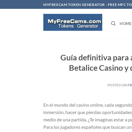
Skip
MYFREECAM TOKEN GENERATOR - FREE MFC TO
to
content
HOME
Guía definitiva para
Betalice Casino y 
POSTED ON
FE
En el mundo del casino online, cada segund
inmersión, hacer que pierdas oportunidades 
medio de una partida. ¿Te imaginas estar a p
Para los jugadores españoles que buscan una