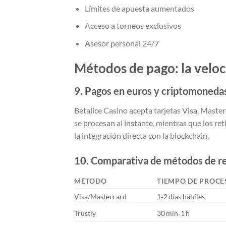
Límites de apuesta aumentados
Acceso a torneos exclusivos
Asesor personal 24/7
Métodos de pago: la veloc
9. Pagos en euros y criptomoneda
Betalice Casino acepta tarjetas Visa, Maste
se procesan al instante, mientras que los r
la integración directa con la blockchain.
10. Comparativa de métodos de re
MÉTODO
TIEMPO DE PROC
Visa/Mastercard
1‑2 días hábiles
Trustly
30 min‑1 h