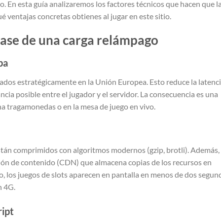
. En esta guía analizaremos los factores técnicos que hacen que l
 ventajas concretas obtienes al jugar en este sitio.
 base de una carga relámpago
pa
cados estratégicamente en la Unión Europea. Esto reduce la latenci
ncia posible entre el jugador y el servidor. La consecuencia es una
una tragamonedas o en la mesa de juego en vivo.
están comprimidos con algoritmos modernos (gzip, brotli). Además, 
ción de contenido (CDN) que almacena copias de los recursos en
to, los juegos de slots aparecen en pantalla en menos de dos segun
n 4G.
ript