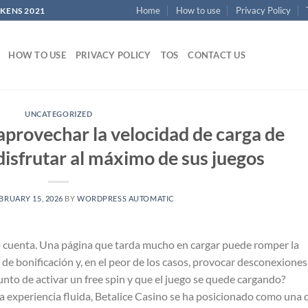
Home
How to use
Privacy Policy
KENS 2021
HOW TO USE
PRIVACY POLICY
TOS
CONTACT US
UNCATEGORIZED
 aprovechar la velocidad de carga de
disfrutar al máximo de sus juegos
BRUARY 15, 2026
BY
WORDPRESS AUTOMATIC
o cuenta. Una página que tarda mucho en cargar puede romper la
de bonificación y, en el peor de los casos, provocar desconexiones
unto de activar un free spin y que el juego se quede cargando?
 experiencia fluida, Betalice Casino se ha posicionado como una 