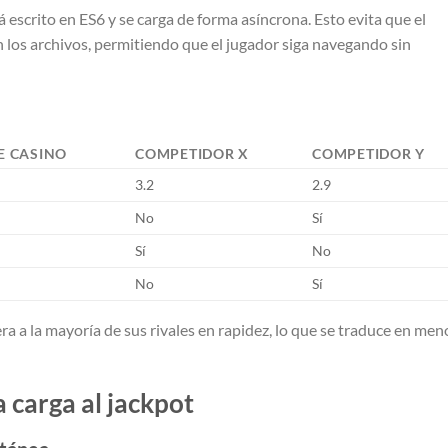
tá escrito en ES6 y se carga de forma asíncrona. Esto evita que el
los archivos, permitiendo que el jugador siga navegando sin
E CASINO
COMPETIDOR X
COMPETIDOR Y
3.2
2.9
No
Sí
Sí
No
No
Sí
a a la mayoría de sus rivales en rapidez, lo que se traduce en men
a carga al jackpot