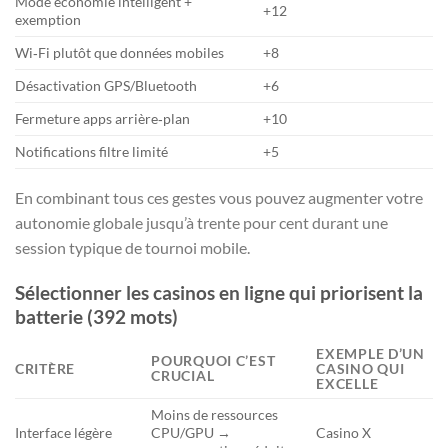
Mode économie intelligent +
+12
exemption
Wi‑Fi plutôt que données mobiles
+8
Désactivation GPS/Bluetooth
+6
Fermeture apps arrière‑plan
+10
Notifications filtre limité
+5
En combinant tous ces gestes vous pouvez augmenter votre
autonomie globale jusqu’à trente pour cent durant une
session typique de tournoi mobile.
Sélectionner les casinos en ligne qui priorisent la
batterie (392 mots)
EXEMPLE D’UN
POURQUOI C’EST
CRITÈRE
CASINO QUI
CRUCIAL
EXCELLE
Moins de ressources
Interface légère
CPU/GPU →
Casino X