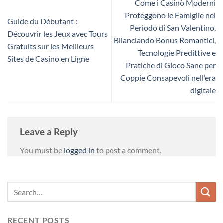
Come i Casinò Moderni
Proteggono le Famiglie nel
Guide du Débutant :
Periodo di San Valentino,
Découvrir les Jeux avec Tours
Bilanciando Bonus Romantici,
Gratuits sur les Meilleurs
Tecnologie Predittive e
Sites de Casino en Ligne
Pratiche di Gioco Sane per
Coppie Consapevoli nell’era
digitale
Leave a Reply
You must be
logged in
to post a comment.
RECENT POSTS