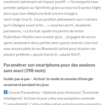
montrent clairement cet impact positif : « J’ai remporté mon
premier jackpot sur Spinfinity grâce au tournoi Express Night
alors que mon téléphone était encore chargé à
neuf‑vingt‑cinq %. J’ai pu profiter pleinement sans craindre
qu’il s’éteigne avant la fin … », raconte Léa M., étudiante
parisienne.; « Le format rapide m’a permis de tester
PokerStars Mobile sans investir gros… j’ai gagné dix euros
après seulement deux parties alors que je rentrais chez moi
avec encore plein écran Bluetooth activé pour écouter ma
playlist préférée », ajoute Karim D., salarié SNCF.
Paramétrer son smartphone pour des sessions
sans souci (398 mots)
Guide pas‑à‑pas – Activer le mode économie d’énergie
seulement pendant les jeux
Ouvrez Paramètres > Batterie puis choisissez “Économie
intelligente”. Activez‑la puis créez une exception nommée
“CasinoMobile”. Cette configuration autorise votre appareil à