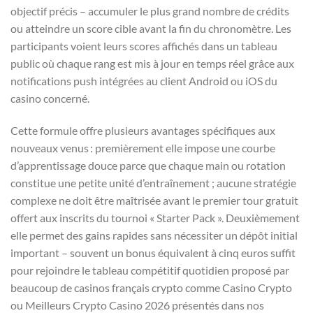
objectif précis – accumuler le plus grand nombre de crédits
ou atteindre un score cible avant la fin du chronomètre. Les
participants voient leurs scores affichés dans un tableau
public où chaque rang est mis à jour en temps réel grâce aux
notifications push intégrées au client Android ou iOS du
casino concerné.
Cette formule offre plusieurs avantages spécifiques aux
nouveaux venus : premièrement elle impose une courbe
d’apprentissage douce parce que chaque main ou rotation
constitue une petite unité d’entraînement ; aucune stratégie
complexe ne doit être maîtrisée avant le premier tour gratuit
offert aux inscrits du tournoi « Starter Pack ». Deuxièmement
elle permet des gains rapides sans nécessiter un dépôt initial
important – souvent un bonus équivalent à cinq euros suffit
pour rejoindre le tableau compétitif quotidien proposé par
beaucoup de casinos français crypto comme Casino Crypto
ou Meilleurs Crypto Casino 2026 présentés dans nos