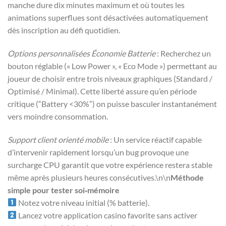
manche dure dix minutes maximum et où toutes les
animations superflues sont désactivées automatiquement
dès inscription au défi quotidien.
Options personnalisées Économie Batterie
: Recherchez un
bouton réglable (« Low Power », « Eco Mode ») permettant au
joueur de choisir entre trois niveaux graphiques (Standard /
Optimisé / Minimal). Cette liberté assure qu’en période
critique (“Battery <30%”) on puisse basculer instantanément
vers moindre consommation.
Support client orienté mobile
: Un service réactif capable
d’intervenir rapidement lorsqu’un bug provoque une
surcharge CPU garantit que votre expérience restera stable
même après plusieurs heures consécutives.\n\n
Méthode
simple pour tester soi‑mémoire
Notez votre niveau initial (% batterie).
Lancez votre application casino favorite sans activer