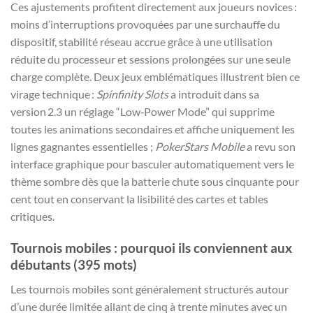
Ces ajustements profitent directement aux joueurs novices :
moins d’interruptions provoquées par une surchauffe du
dispositif, stabilité réseau accrue grâce à une utilisation
réduite du processeur et sessions prolongées sur une seule
charge complète. Deux jeux emblématiques illustrent bien ce
virage technique :
Spinfinity Slots
a introduit dans sa
version 2.3 un réglage “Low‑Power Mode” qui supprime
toutes les animations secondaires et affiche uniquement les
lignes gagnantes essentielles ;
PokerStars Mobile
a revu son
interface graphique pour basculer automatiquement vers le
thème sombre dès que la batterie chute sous cinquante pour
cent tout en conservant la lisibilité des cartes et tables
critiques.
Tournois mobiles : pourquoi ils conviennent aux
débutants (395 mots)
Les tournois mobiles sont généralement structurés autour
d’une durée limitée allant de cinq à trente minutes avec un