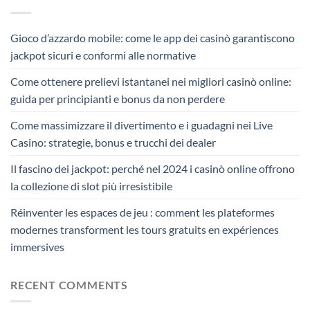
Gioco d’azzardo mobile: come le app dei casinò garantiscono
jackpot sicuri e conformi alle normative
Come ottenere prelievi istantanei nei migliori casinò online:
guida per principianti e bonus da non perdere
Come massimizzare il divertimento e i guadagni nei Live
Casino: strategie, bonus e trucchi dei dealer
Il fascino dei jackpot: perché nel 2024 i casinò online offrono
la collezione di slot più irresistibile
Réinventer les espaces de jeu : comment les plateformes
modernes transforment les tours gratuits en expériences
immersives
RECENT COMMENTS