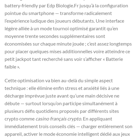
battery‑friendly par Edp Biologie.Fr jusqu’à la configuration
pointue du smartphone — transforme radicalement
l’expérience ludique des joueurs débutants. Une interface
légère alliée à un mode tournoi optimisé garantit qu’en
moyenne trente secondes supplémentaires sont
économisées sur chaque minute jouée ; c’est assez longtemps
pour placer quelques mises additionnelles voire atteindre ce
petit jackpot tant recherché sans voir s’afficher « Batterie
faible ».
Cette optimisation va bien au-delà du simple aspect
technique : elle élimine enfin stress et anxiété liés à une
décharge imprévue juste avant qu’une main décisive ne
débute — surtout lorsqu’on participe simultanément à
plusieurs défis quotidiens proposés par différents sites
crypto comme
casino français crypto
. En appliquant
immédiatement trois conseils clés — charger entièrement son
appareil, activer le mode économie intelligent dédié aux jeux