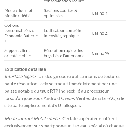
consommation réduite
Mode « Tournoi
Sessions courtes &
Casino Y
Mobile » dédié
optimisées
Options
personnalisées «
L’utilisateur contrôle
Casino Z
Économie Batterie
intensité graphique
»
Support client
Résolution rapide des
Casino W
orienté mobile
bugs liés à l’autonomie
Explication détaillée
Interface légère
: Un design épuré utilise moins de textures
haute résolution ; cela se traduit immédiatement par une
baisse notable du taux RTP indirect lié au processeur
lorsqu’on joue sous Android Oreo+. Vérifiez dans la FAQ si le
site parle explicitement d’« UI allégée ».
Mode Tournoi Mobile dédié
: Certains opérateurs offrent
exclusivement sur smartphone un tableau spécial où chaque