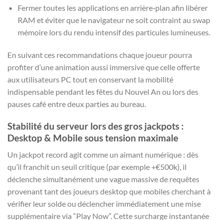
Fermer toutes les applications en arrière‑plan afin libérer
RAM et éviter que le navigateur ne soit contraint au swap
mémoire lors du rendu intensif des particules lumineuses.
En suivant ces recommandations chaque joueur pourra
profiter d’une animation aussi immersive que celle offerte
aux utilisateurs PC tout en conservant la mobilité
indispensable pendant les fêtes du Nouvel An ou lors des
pauses café entre deux parties au bureau.
Stabilité du serveur lors des gros jackpots :
Desktop & Mobile sous tension maximale
Un jackpot record agit comme un aimant numérique : dès
qu’il franchit un seuil critique (par exemple +€500k), il
déclenche simultanément une vague massive de requêtes
provenant tant des joueurs desktop que mobiles cherchant à
vérifier leur solde ou déclencher immédiatement une mise
supplémentaire via “Play Now”. Cette surcharge instantanée