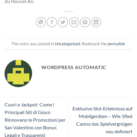
du Nouvel An.​
This entry was posted in
Uncategorized
. Bookmark the
permalink
.
WORDPRESS AUTOMATIC
Cuori e Jackpot: Come i
Exklusive Slot‑Erlebnisse auf
Principali Siti di Gioco
Mobilgeräten – Wie 1Red
Rinnovano le Promozioni per
Casino das Spielvergnügen
San Valentino con Bonus
neu definiert
Legali e Trasparenti