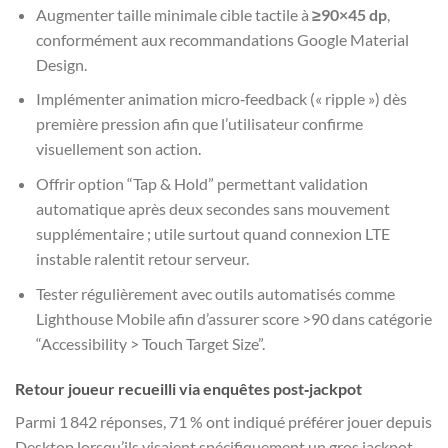
Augmenter taille minimale cible tactile à
≥90×45 dp
,
conformément aux recommandations Google Material
Design.
Implémenter animation micro‑feedback (« ripple ») dès
première pression afin que l’utilisateur confirme
visuellement son action.
Offrir option “Tap & Hold” permettant validation
automatique après deux secondes sans mouvement
supplémentaire ; utile surtout quand connexion LTE
instable ralentit retour serveur.
Tester régulièrement avec outils automatisés comme
Lighthouse Mobile afin d’assurer score >90 dans catégorie
“Accessibility > Touch Target Size”.
Retour joueur recueilli via enquêtes post‑jackpot
Parmi 1 842 réponses, 71 % ont indiqué préférer jouer depuis
Desktop lorsqu’ils visaient spécifiquement un gros jackpot