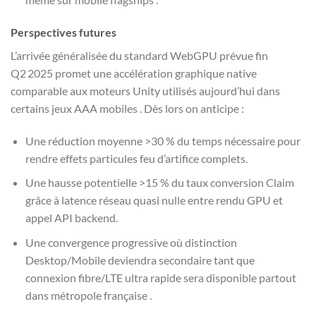
Perspectives futures
L’arrivée généralisée du standard WebGPU prévue fin
Q2 2025 promet une accélération graphique native
comparable aux moteurs Unity utilisés aujourd’hui dans
certains jeux AAA mobiles . Dès lors on anticipe :
Une réduction moyenne >30 % du temps nécessaire pour
rendre effets particules feu d’artifice complets.
Une hausse potentielle >15 % du taux conversion Claim
grâce à latence réseau quasi nulle entre rendu GPU et
appel API backend.
Une convergence progressive où distinction
Desktop/Mobile deviendra secondaire tant que
connexion fibre/LTE ultra rapide sera disponible partout
dans métropole française .