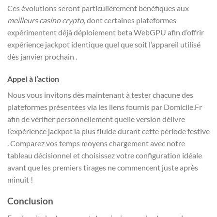
Ces évolutions seront particulièrement bénéfiques aux
meilleurs casino crypto
, dont certaines plateformes
expérimentent déjà déploiement beta WebGPU afin d’offrir
expérience jackpot identique quel que soit l’appareil utilisé
dès janvier prochain .
Appel à l’action
Nous vous invitons dès maintenant à tester chacune des
plateformes présentées via les liens fournis par Domicile.Fr
afin de vérifier personnellement quelle version délivre
l’expérience jackpot la plus fluide durant cette période festive
. Comparez vos temps moyens chargement avec notre
tableau décisionnel et choisissez votre configuration idéale
avant que les premiers tirages ne commencent juste après
minuit !
Conclusion