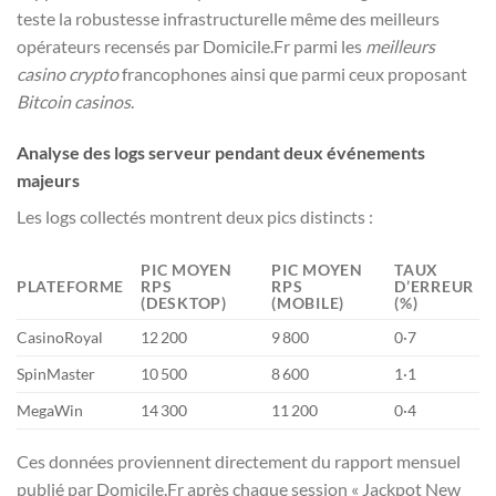
teste la robustesse infra­structurelle même des meilleurs
opérateurs recensés par Domicile.Fr parmi les
meilleurs
casino crypto
francophones ainsi que parmi ceux proposant
Bitcoin casinos
.
Analyse des logs serveur pendant deux événements
majeurs
Les logs collectés montrent deux pics distincts :
PIC MOYEN
PIC MOYEN
TAUX
PLATEFORME
RPS
RPS
D’ERREUR
(DESKTOP)
(MOBILE)
(%)
CasinoRoyal
12 200
9 800
0·7
SpinMaster
10 500
8 600
1·1
MegaWin
14 300
11 200
0·4
Ces données proviennent directement du rapport mensuel
publié par Domicile.Fr après chaque session « Jackpot New