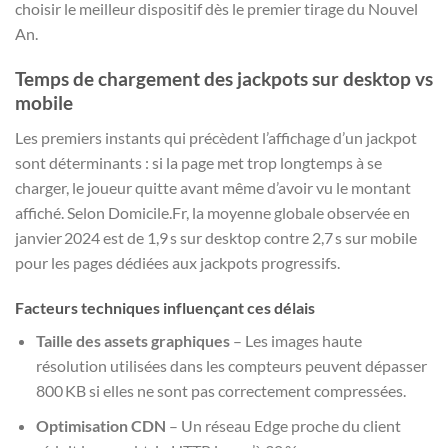
choisir le meilleur dispositif dès le premier tirage du Nouvel
An.
Temps de chargement des jackpots sur desktop vs
mobile
Les premiers instants qui précèdent l’affichage d’un jackpot
sont déterminants : si la page met trop longtemps à se
charger, le joueur quitte avant même d’avoir vu le montant
affiché. Selon Domicile.Fr, la moyenne globale observée en
janvier 2024 est de 1,9 s sur desktop contre 2,7 s sur mobile
pour les pages dédiées aux jackpots progressifs.
Facteurs techniques influençant ces délais
Taille des assets graphiques
– Les images haute
résolution utilisées dans les compteurs peuvent dépasser
800 KB si elles ne sont pas correctement compressées.
Optimisation CDN
– Un réseau Edge proche du client