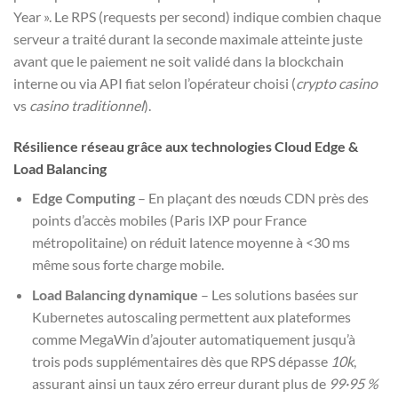
Year ». Le RPS (requests per second) indique combien chaque
serveur a traité durant la seconde maximale atteinte juste
avant que le paiement ne soit validé dans la blockchain
interne ou via API fiat selon l’opérateur choisi (
crypto casino
vs
casino traditionnel
).
Résilience réseau grâce aux technologies Cloud Edge &
Load Balancing
Edge Computing
– En plaçant des nœuds CDN près des
points d’accès mobiles (Paris IXP pour France
métropolitaine) on réduit latence moyenne à <30 ms
même sous forte charge mobile.
Load Balancing dynamique
– Les solutions basées sur
Kubernetes autoscaling permettent aux plateformes
comme MegaWin d’ajouter automatiquement jusqu’à
trois pods supplémentaires dès que RPS dépasse
10k
,
assurant ainsi un taux zéro erreur durant plus de
99·95 %