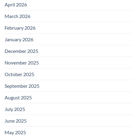
April 2026
March 2026
February 2026
January 2026
December 2025
November 2025
October 2025
September 2025
August 2025
July 2025
June 2025
May 2025