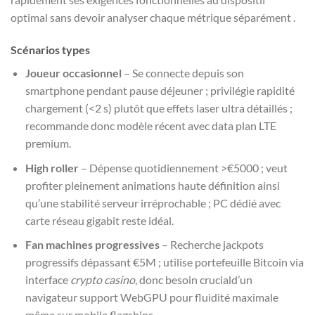
optimal sans devoir analyser chaque métrique séparément .
Scénarios types
Joueur occasionnel
– Se connecte depuis son
smartphone pendant pause déjeuner ; privilégie rapidité
chargement (<2 s) plutôt que effets laser ultra détaillés ;
recommande donc modèle récent avec data plan LTE
premium.
High roller
– Dépense quotidiennement >€5000 ; veut
profiter pleinement animations haute définition ainsi
qu’une stabilité serveur irréprochable ; PC dédié avec
carte réseau gigabit reste idéal.
Fan machines progressives
– Recherche jackpots
progressifs dépassant €5M ; utilise portefeuille Bitcoin via
interface
crypto casino
, donc besoin cruciald’un
navigateur support WebGPU pour fluidité maximale
même sur mobile flagships .