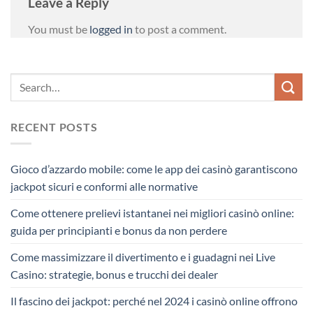
Leave a Reply
You must be
logged in
to post a comment.
RECENT POSTS
Gioco d’azzardo mobile: come le app dei casinò garantiscono
jackpot sicuri e conformi alle normative
Come ottenere prelievi istantanei nei migliori casinò online:
guida per principianti e bonus da non perdere
Come massimizzare il divertimento e i guadagni nei Live
Casino: strategie, bonus e trucchi dei dealer
Il fascino dei jackpot: perché nel 2024 i casinò online offrono