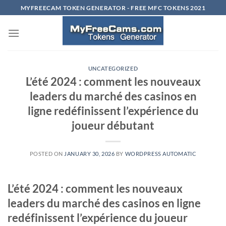
Skip
MYFREECAM TOKEN GENERATOR - FREE MFC TOKENS 2021
to
content
UNCATEGORIZED
L’été 2024 : comment les nouveaux
leaders du marché des casinos en
ligne redéfinissent l’expérience du
joueur débutant
POSTED ON
JANUARY 30, 2026
BY
WORDPRESS AUTOMATIC
L’été 2024 : comment les nouveaux
leaders du marché des casinos en ligne
redéfinissent l’expérience du joueur