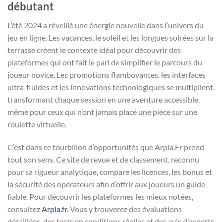
débutant
L’été 2024 a réveillé une énergie nouvelle dans l’univers du
jeu en ligne. Les vacances, le soleil et les longues soirées sur la
terrasse créent le contexte idéal pour découvrir des
plateformes qui ont fait le pari de simplifier le parcours du
joueur novice. Les promotions flamboyantes, les interfaces
ultra‑fluides et les innovations technologiques se multiplient,
transformant chaque session en une aventure accessible,
même pour ceux qui n’ont jamais placé une pièce sur une
roulette virtuelle.
C’est dans ce tourbillon d’opportunités que Arpla.Fr prend
tout son sens. Ce site de revue et de classement, reconnu
pour sa rigueur analytique, compare les licences, les bonus et
la sécurité des opérateurs afin d’offrir aux joueurs un guide
fiable. Pour découvrir les plateformes les mieux notées,
consultez
Arpla.fr
. Vous y trouverez des évaluations
détaillées, des tests en conditions réelles et des avis d’experts