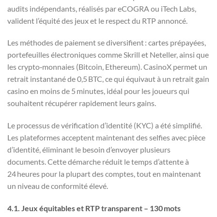
audits indépendants, réalisés par eCOGRA ou iTech Labs,
valident l’équité des jeux et le respect du RTP annoncé.
Les méthodes de paiement se diversifient : cartes prépayées,
portefeuilles électroniques comme Skrill et Neteller, ainsi que
les crypto‑monnaies (Bitcoin, Ethereum). CasinoX permet un
retrait instantané de 0,5 BTC, ce qui équivaut à un retrait gain
casino en moins de 5 minutes, idéal pour les joueurs qui
souhaitent récupérer rapidement leurs gains.
Le processus de vérification d’identité (KYC) a été simplifié.
Les plateformes acceptent maintenant des selfies avec pièce
d’identité, éliminant le besoin d’envoyer plusieurs
documents. Cette démarche réduit le temps d’attente à
24 heures pour la plupart des comptes, tout en maintenant
un niveau de conformité élevé.
4.1. Jeux équitables et RTP transparent – 130 mots