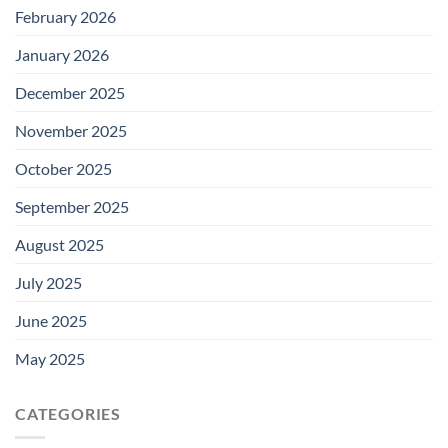
February 2026
January 2026
December 2025
November 2025
October 2025
September 2025
August 2025
July 2025
June 2025
May 2025
CATEGORIES