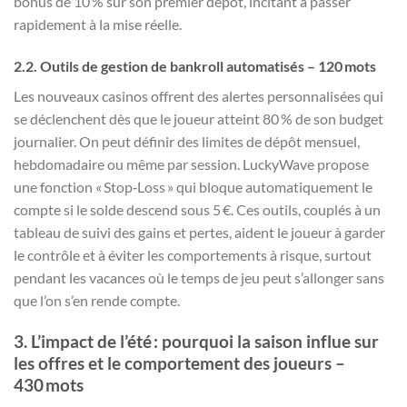
bonus de 10 % sur son premier dépôt, incitant à passer
rapidement à la mise réelle.
2.2. Outils de gestion de bankroll automatisés – 120 mots
Les nouveaux casinos offrent des alertes personnalisées qui
se déclenchent dès que le joueur atteint 80 % de son budget
journalier. On peut définir des limites de dépôt mensuel,
hebdomadaire ou même par session. LuckyWave propose
une fonction « Stop‑Loss » qui bloque automatiquement le
compte si le solde descend sous 5 €. Ces outils, couplés à un
tableau de suivi des gains et pertes, aident le joueur à garder
le contrôle et à éviter les comportements à risque, surtout
pendant les vacances où le temps de jeu peut s’allonger sans
que l’on s’en rende compte.
3. L’impact de l’été : pourquoi la saison influe sur
les offres et le comportement des joueurs –
430 mots