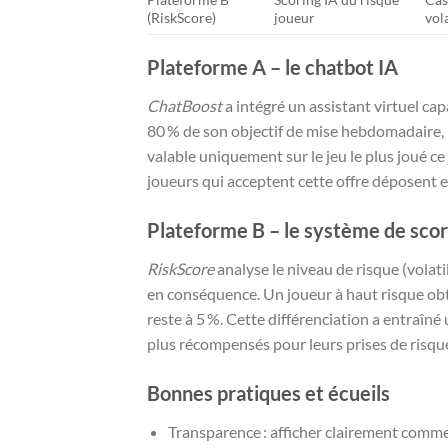
(RiskScore)
joueur
vola
Plateforme A – le chatbot IA
ChatBoost
a intégré un assistant virtuel ca
80 % de son objectif de mise hebdomadaire, 
valable uniquement sur le jeu le plus joué 
joueurs qui acceptent cette offre déposent e
Plateforme B – le système de scor
RiskScore
analyse le niveau de risque (volat
en conséquence. Un joueur à haut risque obt
reste à 5 %. Cette différenciation a entraîn
plus récompensés pour leurs prises de risqu
Bonnes pratiques et écueils
Transparence : afficher clairement commen