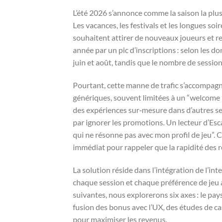
L’été 2026 s’annonce comme la saison la plus
Les vacances, les festivals et les longues so
souhaitent attirer de nouveaux joueurs et re
année par un pic d’inscriptions : selon les
juin et août, tandis que le nombre de sessio
Pourtant, cette manne de trafic s’accompagn
génériques, souvent limitées à un “welcome 
des expériences sur‑mesure dans d’autres s
par ignorer les promotions. Un lecteur d’
qui ne résonne pas avec mon profil de jeu”. C’
immédiat pour rappeler que la rapidité des re
La solution réside dans l’intégration de l’int
chaque session et chaque préférence de jeu 
suivantes, nous explorerons six axes : le pay
fusion des bonus avec l’UX, des études de cas
pour maximiser les revenus.