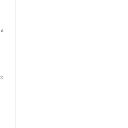
nt
ck