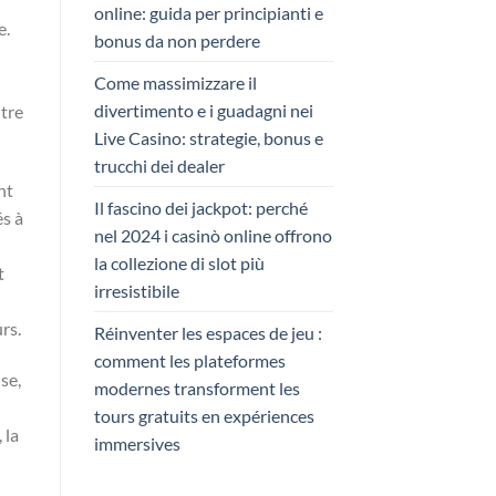
online: guida per principianti e
e.
bonus da non perdere
Come massimizzare il
divertimento e i guadagni nei
ntre
Live Casino: strategie, bonus e
trucchi dei dealer
nt
Il fascino dei jackpot: perché
és à
nel 2024 i casinò online offrono
la collezione di slot più
t
irresistibile
rs.
Réinventer les espaces de jeu :
comment les plateformes
se,
modernes transforment les
tours gratuits en expériences
 la
immersives