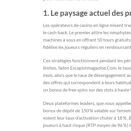
1. Le paysage actuel des 
Les opérateurs de casino en ligne misent trad
le cash‑back. Le premier attire les néophytes
machines à sous en offrant 50 tours gratuit
fidélise les joueurs réguliers en remboursan
Ces stratégies fonctionnent pendant les péri
limites. Selon Escapistmagazine.Com, le tau
mois, alors que le taux de désengagement a
des offres qui correspondent à leurs habitudes
un bonus de free spins sur des slots à haute v
Deux plateformes leaders, que nous appell
bonus de dépôt de 150 % valable sur l’ensembl
voient leur taux d’activation chuter à 18 %.
B
joueurs à haut risque (RTP moyen de 96 %) le