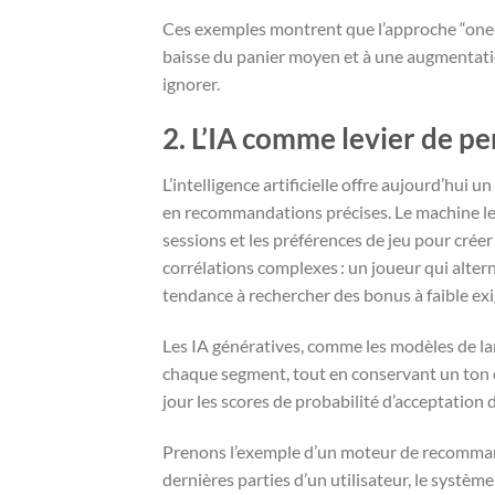
Ces exemples montrent que l’approche “one‑si
baisse du panier moyen et à une augmentati
ignorer.
2. L’IA comme levier de p
L’intelligence artificielle offre aujourd’hui
en recommandations précises. Le machine lea
sessions et les préférences de jeu pour créer
corrélations complexes : un joueur qui altern
tendance à rechercher des bonus à faible ex
Les IA génératives, comme les modèles de l
chaque segment, tout en conservant un ton c
jour les scores de probabilité d’acceptation 
Prenons l’exemple d’un moteur de recomma
dernières parties d’un utilisateur, le systèm