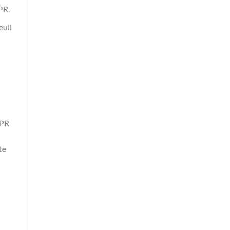
PR.
euil
DPR
te