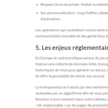
Respect de la vie privée : limiter la col
Sur‑personnalisation : trop d’offres cibl
d’activation.
Les opérateurs qui souhaitent suivre cette vo
communication honnête et des garde‑fous é
5. Les enjeux réglementai
En Europe, le cadre juridique autour du jeu 
impose une collecte de données licite, transp
historiques de mise pour générer un bonus, l
et offrir la possibilité de retirer son accord.
La transparence se traduit par des mentions 
analysées par un algorithme afin de vous pr
fonction à tout moment dans votre tableau
« IA‑responsable » sur les pages de promotion