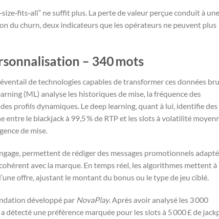
ze‑fits‑all” ne suffit plus. La perte de valeur perçue conduit à un
on du churn, deux indicateurs que les opérateurs ne peuvent plus
ersonnalisation – 340 mots
 un éventail de technologies capables de transformer ces données br
rning (ML) analyse les historiques de mise, la fréquence des
 des profils dynamiques. Le deep learning, quant à lui, identifie des
e entre le blackjack à 99,5 % de RTP et les slots à volatilité moyen
igence de mise.
angage, permettent de rédiger des messages promotionnels adapté
ohérent avec la marque. En temps réel, les algorithmes mettent à
d’une offre, ajustant le montant du bonus ou le type de jeu ciblé.
ndation développé par
NovaPlay
. Après avoir analysé les 3 000
e a détecté une préférence marquée pour les slots à 5 000 £ de jack