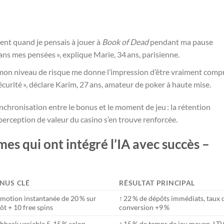
ment quand je pensais à jouer à
Book of Dead
pendant ma pause
dans mes pensées », explique Marie, 34 ans, parisienne.
e mon niveau de risque me donne l’impression d’être vraiment compr
écurité », déclare Karim, 27 ans, amateur de poker à haute mise.
synchronisation entre le bonus et le moment de jeu : la rétention
 perception de valeur du casino s’en trouve renforcée.
mes qui ont intégré l’IA avec succès –
NUS CLÉ
RÉSULTAT PRINCIPAL
motion instantanée de 20 % sur
↑ 22 % de dépôts immédiats, taux 
ôt + 10 free spins
conversion +9 %
hback variable 5‑15 % selon
↑ 15 % de temps de jeu moyen, LT