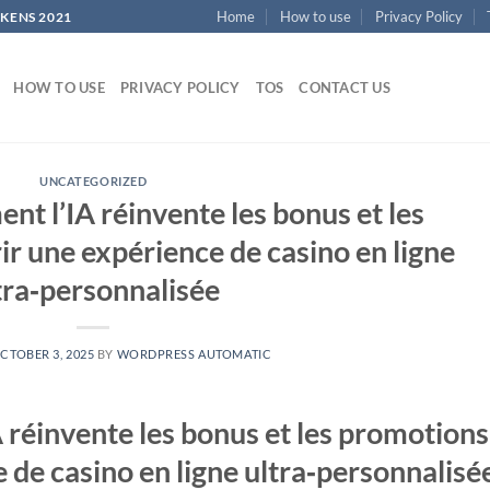
Home
How to use
Privacy Policy
KENS 2021
HOW TO USE
PRIVACY POLICY
TOS
CONTACT US
UNCATEGORIZED
ent l’IA réinvente les bonus et les
ir une expérience de casino en ligne
tra‑personnalisée
CTOBER 3, 2025
BY
WORDPRESS AUTOMATIC
A réinvente les bonus et les promotions
e de casino en ligne ultra‑personnalisé