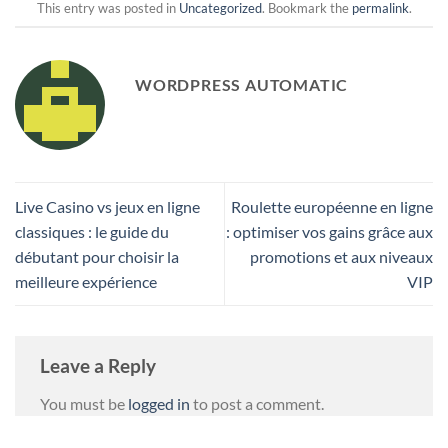
This entry was posted in
Uncategorized
. Bookmark the
permalink
.
WORDPRESS AUTOMATIC
Live Casino vs jeux en ligne
Roulette européenne en ligne
classiques : le guide du
: optimiser vos gains grâce aux
débutant pour choisir la
promotions et aux niveaux
meilleure expérience
VIP
Leave a Reply
You must be
logged in
to post a comment.