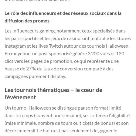
Le rôle des influenceurs et des réseaux sociaux dans la
diffusion des promos
Les influenceurs gaming, notamment ceux spécialisés dans
les paris sportifs et les jeux de casino, ont multiplié les stories
Instagram et les lives Twitch autour des tournois Halloween.
En moyenne, un post sponsorisé génère 3 200 vues et 120
clics vers les pages de promotion, ce qui représente une
hausse de 27 % du taux de conversion comparé à des
campagnes purement display.
Les tournois thématiques – le cœur de
l’événement
Un tournoi Halloween se distingue par son format limité
dans le temps (souvent une semaine), ses critères d’éligibilité
(mise minimale, nombre de tours ou tickets de bonus) et son
décor immersif. Le but n’est pas seulement de gagner le