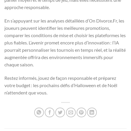
approche responsable.
En s’appuyant sur les analyses détaillées d’On Divorce.Fr, les
joueurs peuvent identifier les meilleures promotions,
comparer les conditions de mise et choisir les plateformes les
plus fiables. L’avenir promet encore plus d’innovation : l’IA
pourrait personnaliser les tournois en temps réel, et la réalité
augmentée offrira des environnements immersifs pour
chaque saison.
Restez informés, jouez de façon responsable et préparez
votre budget : les prochains défis d’Halloween et de Noël
n’attendent que vous.