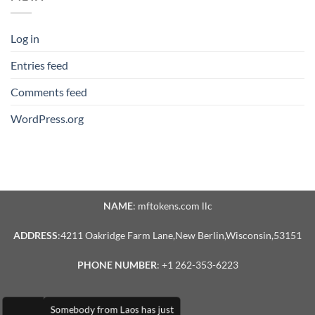
Log in
Entries feed
Comments feed
WordPress.org
NAME
: mftokens.com llc
ADDRESS
:4211 Oakridge Farm Lane,New Berlin,Wisconsin,53151
PHONE NUMBER
: +1 262-353-6223
Somebody from Laos has just