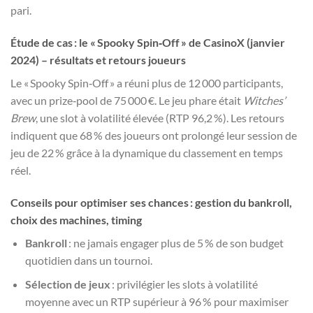
pari.
Étude de cas : le « Spooky Spin‑Off » de CasinoX (janvier
2024) – résultats et retours joueurs
Le « Spooky Spin‑Off » a réuni plus de 12 000 participants,
avec un prize‑pool de 75 000 €. Le jeu phare était
Witches’
Brew
, une slot à volatilité élevée (RTP 96,2 %). Les retours
indiquent que 68 % des joueurs ont prolongé leur session de
jeu de 22 % grâce à la dynamique du classement en temps
réel.
Conseils pour optimiser ses chances : gestion du bankroll,
choix des machines, timing
Bankroll
: ne jamais engager plus de 5 % de son budget
quotidien dans un tournoi.
Sélection de jeux
: privilégier les slots à volatilité
moyenne avec un RTP supérieur à 96 % pour maximiser