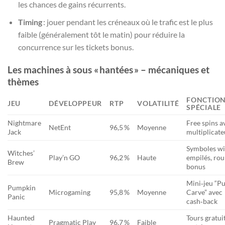
les chances de gains récurrents.
Timing
: jouer pendant les créneaux où le trafic est le plus
faible (généralement tôt le matin) pour réduire la
concurrence sur les tickets bonus.
Les machines à sous « hantées » – mécaniques et
thèmes
FONCTION
JEU
DÉVELOPPEUR
RTP
VOLATILITÉ
SPÉCIALE
Nightmare
Free spins a
NetEnt
96,5 %
Moyenne
Jack
multiplicate
Symboles wi
Witches’
Play’n GO
96,2 %
Haute
empilés, ro
Brew
bonus
Mini‑jeu “P
Pumpkin
Microgaming
95,8 %
Moyenne
Carve” avec
Panic
cash‑back
Haunted
Tours gratui
Pragmatic Play
96,7 %
Faible