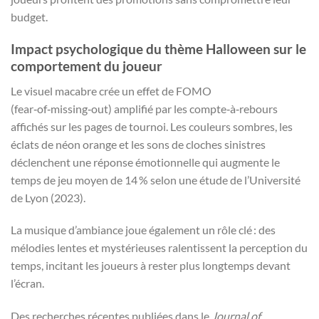
budget.
Impact psychologique du thème Halloween sur le
comportement du joueur
Le visuel macabre crée un effet de FOMO
(fear‑of‑missing‑out) amplifié par les compte‑à‑rebours
affichés sur les pages de tournoi. Les couleurs sombres, les
éclats de néon orange et les sons de cloches sinistres
déclenchent une réponse émotionnelle qui augmente le
temps de jeu moyen de 14 % selon une étude de l’Université
de Lyon (2023).
La musique d’ambiance joue également un rôle clé : des
mélodies lentes et mystérieuses ralentissent la perception du
temps, incitant les joueurs à rester plus longtemps devant
l’écran.
Des recherches récentes publiées dans le
Journal of