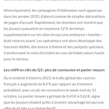
Historiquement, les campagnes d’Halloween sont apparues
dans les années 2010, d’abord comme de simples décorations
de pages d’accueil. Rapidement, les données ont montré que
les joueurs passaient en moyenne 12 % de temps
supplémentaire sur les sites lorsqu’une ambiance « hantée »
était mise en avant. Les opérateurs ont alors développé des
tournois dédiés, des bonus à thème et des jackpots spéciaux,
transformant le mois d’octobre en une véritable saison haute
pour le secteur.
Les chiffres clés du Q3 : pics de connexion et panier moyen
Au troisième trimestre 2023, le trafic global des casinos
français a augmenté de 8,4 % par rapport au trimestre
précédent, avec un pic de connexions le week‑end du 31
octobre. Le panier moyen a grimpé de 0,45 € à 0,62 €, signe
que les joueurs étaient prêts à investir davantage lorsqu’une
offre était liée à un thème festif.