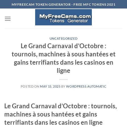
Skip
MYFREECAM TOKEN GENERATOR - FREE MFC TOKENS 2021
to
content
UNCATEGORIZED
Le Grand Carnaval d’Octobre :
tournois, machines à sous hantées et
gains terrifiants dans les casinos en
ligne
POSTED ON
MAY 15, 2025
BY
WORDPRESS AUTOMATIC
Le Grand Carnaval d’Octobre : tournois,
machines à sous hantées et gains
terrifiants dans les casinos en ligne