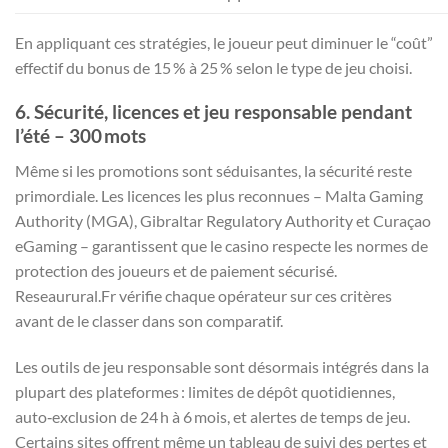
En appliquant ces stratégies, le joueur peut diminuer le “coût”
effectif du bonus de 15 % à 25 % selon le type de jeu choisi.
6. Sécurité, licences et jeu responsable pendant
l’été – 300 mots
Même si les promotions sont séduisantes, la sécurité reste
primordiale. Les licences les plus reconnues – Malta Gaming
Authority (MGA), Gibraltar Regulatory Authority et Curaçao
eGaming – garantissent que le casino respecte les normes de
protection des joueurs et de paiement sécurisé.
Reseaurural.Fr vérifie chaque opérateur sur ces critères
avant de le classer dans son comparatif.
Les outils de jeu responsable sont désormais intégrés dans la
plupart des plateformes : limites de dépôt quotidiennes,
auto‑exclusion de 24 h à 6 mois, et alertes de temps de jeu.
Certains sites offrent même un tableau de suivi des pertes et