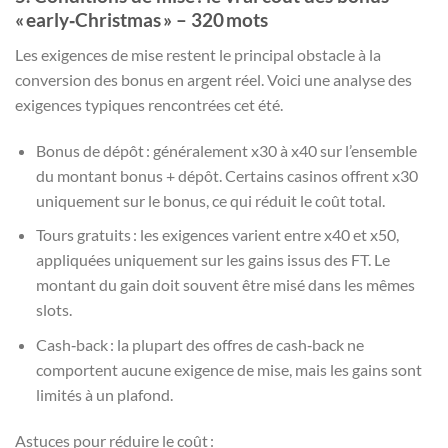
« early‑Christmas » – 320 mots
Les exigences de mise restent le principal obstacle à la
conversion des bonus en argent réel. Voici une analyse des
exigences typiques rencontrées cet été.
Bonus de dépôt : généralement x30 à x40 sur l’ensemble
du montant bonus + dépôt. Certains casinos offrent x30
uniquement sur le bonus, ce qui réduit le coût total.
Tours gratuits : les exigences varient entre x40 et x50,
appliquées uniquement sur les gains issus des FT. Le
montant du gain doit souvent être misé dans les mêmes
slots.
Cash‑back : la plupart des offres de cash‑back ne
comportent aucune exigence de mise, mais les gains sont
limités à un plafond.
Astuces pour réduire le coût :