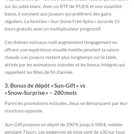
sur du sable blanc. Avec un RTP de 95,8 % et une volatilité
basse, il convient aux joueurs qui préfèrent des gains
réguliers. La fonction « Sun‑Snow Free Spins » accorde 15
tours gratuits avec un multiplicateur progressif.
Ces thèmes estivaux‑noël augmentent l’engagement en
offrant une expérience visuelle inédite pendant la saison
chaude. Les joueurs restent plus longtemps sur la table,
attirés par les animations colorées et les bonus intégrés qui
rappellent les fêtes de fin d’année.
3. Bonus de dépôt « Sun‑Gift » vs
« Snow‑Surprise » – 280 mots
Parmi les promotions estivales, deux se démarquent par leur
structure opposée.
Sun‑Gift
propose un dépôt de 200 % jusqu’à 500 €, valable
pendant 7 jours. Les exigences de mise sont de x30 sur tous