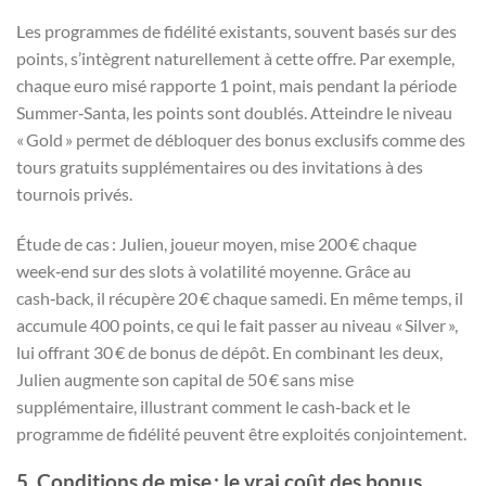
Les programmes de fidélité existants, souvent basés sur des
points, s’intègrent naturellement à cette offre. Par exemple,
chaque euro misé rapporte 1 point, mais pendant la période
Summer‑Santa, les points sont doublés. Atteindre le niveau
« Gold » permet de débloquer des bonus exclusifs comme des
tours gratuits supplémentaires ou des invitations à des
tournois privés.
Étude de cas : Julien, joueur moyen, mise 200 € chaque
week‑end sur des slots à volatilité moyenne. Grâce au
cash‑back, il récupère 20 € chaque samedi. En même temps, il
accumule 400 points, ce qui le fait passer au niveau « Silver »,
lui offrant 30 € de bonus de dépôt. En combinant les deux,
Julien augmente son capital de 50 € sans mise
supplémentaire, illustrant comment le cash‑back et le
programme de fidélité peuvent être exploités conjointement.
5. Conditions de mise : le vrai coût des bonus