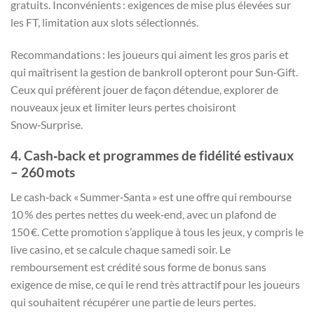
gratuits. Inconvénients : exigences de mise plus élevées sur
les FT, limitation aux slots sélectionnés.
Recommandations : les joueurs qui aiment les gros paris et
qui maîtrisent la gestion de bankroll opteront pour Sun‑Gift.
Ceux qui préfèrent jouer de façon détendue, explorer de
nouveaux jeux et limiter leurs pertes choisiront
Snow‑Surprise.
4. Cash‑back et programmes de fidélité estivaux
– 260 mots
Le cash‑back « Summer‑Santa » est une offre qui rembourse
10 % des pertes nettes du week‑end, avec un plafond de
150 €. Cette promotion s’applique à tous les jeux, y compris le
live casino, et se calcule chaque samedi soir. Le
remboursement est crédité sous forme de bonus sans
exigence de mise, ce qui le rend très attractif pour les joueurs
qui souhaitent récupérer une partie de leurs pertes.