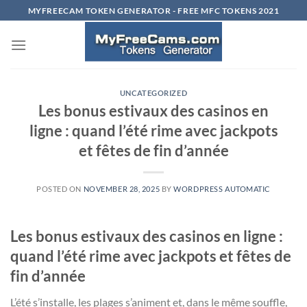
Skip
MYFREECAM TOKEN GENERATOR - FREE MFC TOKENS 2021
to
content
UNCATEGORIZED
Les bonus estivaux des casinos en
ligne : quand l’été rime avec jackpots
et fêtes de fin d’année
POSTED ON
NOVEMBER 28, 2025
BY
WORDPRESS AUTOMATIC
Les bonus estivaux des casinos en ligne :
quand l’été rime avec jackpots et fêtes de
fin d’année
L’été s’installe, les plages s’animent et, dans le même souffle,