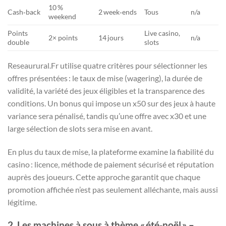
10 %
Cash‑back
2 week‑ends
Tous
n/a
weekend
Points
Live casino,
2× points
14 jours
n/a
double
slots
Reseaurural.Fr utilise quatre critères pour sélectionner les
offres présentées : le taux de mise (wagering), la durée de
validité, la variété des jeux éligibles et la transparence des
conditions. Un bonus qui impose un x50 sur des jeux à haute
variance sera pénalisé, tandis qu’une offre avec x30 et une
large sélection de slots sera mise en avant.
En plus du taux de mise, la plateforme examine la fiabilité du
casino : licence, méthode de paiement sécurisé et réputation
auprès des joueurs. Cette approche garantit que chaque
promotion affichée n’est pas seulement alléchante, mais aussi
légitime.
2. Les machines à sous à thème « été‑noël » –