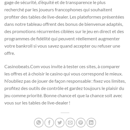
gage de sécurité, d’équité et de transparence le plus
recherché par les joueurs francophones qui souhaitent
profiter des tables de live‑dealer. Les plateformes présentées
dans notre tableau offrent des bonus de bienvenue adaptés,
des promotions récurrentes ciblées sur le jeu en direct et des
programmes de fidélité qui peuvent réellement augmenter
votre bankroll si vous savez quand accepter ou refuser une
offre.
Casinobeats.Com vous invite à tester ces sites, à comparer
les offres et à choisir le casino qui vous correspond le mieux.
N’oubliez pas de jouer de façon responsable : fixez vos limites,
profitez des outils de contrôle et gardez toujours le plaisir du
jeu comme priorité. Bonne chance et que la chance soit avec
vous sur les tables de live‑dealer !