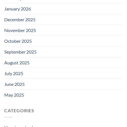
January 2026
December 2025
November 2025
October 2025
September 2025
August 2025
July 2025
June 2025
May 2025
CATEGORIES