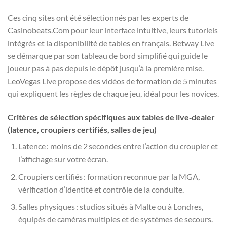
Ces cinq sites ont été sélectionnés par les experts de
Casinobeats.Com pour leur interface intuitive, leurs tutoriels
intégrés et la disponibilité de tables en français. Betway Live
se démarque par son tableau de bord simplifié qui guide le
joueur pas à pas depuis le dépôt jusqu’à la première mise.
LeoVegas Live propose des vidéos de formation de 5 minutes
qui expliquent les règles de chaque jeu, idéal pour les novices.
Critères de sélection spécifiques aux tables de live‑dealer
(latence, croupiers certifiés, salles de jeu)
Latence : moins de 2 secondes entre l’action du croupier et
l’affichage sur votre écran.
Croupiers certifiés : formation reconnue par la MGA,
vérification d’identité et contrôle de la conduite.
Salles physiques : studios situés à Malte ou à Londres,
équipés de caméras multiples et de systèmes de secours.