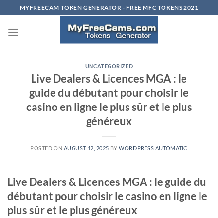
Skip
MYFREECAM TOKEN GENERATOR - FREE MFC TOKENS 2021
to
content
UNCATEGORIZED
Live Dealers & Licences MGA : le
guide du débutant pour choisir le
casino en ligne le plus sûr et le plus
généreux
POSTED ON
AUGUST 12, 2025
BY
WORDPRESS AUTOMATIC
Live Dealers & Licences MGA : le guide du
débutant pour choisir le casino en ligne le
plus sûr et le plus généreux