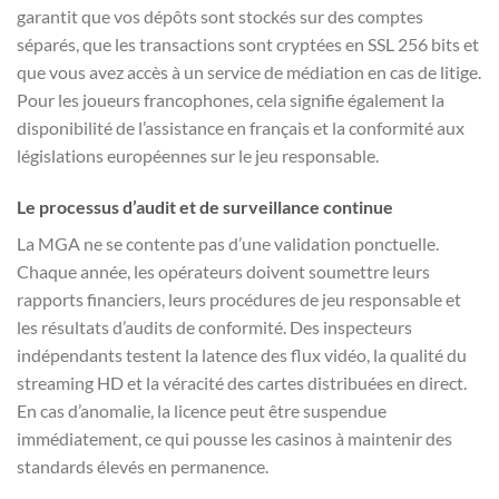
garantit que vos dépôts sont stockés sur des comptes
séparés, que les transactions sont cryptées en SSL 256 bits et
que vous avez accès à un service de médiation en cas de litige.
Pour les joueurs francophones, cela signifie également la
disponibilité de l’assistance en français et la conformité aux
législations européennes sur le jeu responsable.
Le processus d’audit et de surveillance continue
La MGA ne se contente pas d’une validation ponctuelle.
Chaque année, les opérateurs doivent soumettre leurs
rapports financiers, leurs procédures de jeu responsable et
les résultats d’audits de conformité. Des inspecteurs
indépendants testent la latence des flux vidéo, la qualité du
streaming HD et la véracité des cartes distribuées en direct.
En cas d’anomalie, la licence peut être suspendue
immédiatement, ce qui pousse les casinos à maintenir des
standards élevés en permanence.