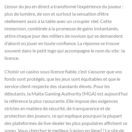
L’essor du jeu en direct a transformé l’expérience du joueur :
plus de lumière, de son et surtout la sensation d’être
réellement assis à la table avec un croupier réel. Cette
immersion, combinée à la promesse de gains instantanés,
attire chaque jour des milliers de novices qui se demandent
d’abord où jouer en toute confiance. La réponse se trouve
souvent dans le petit logo qui accompagne le nom du site : la
licence.
Choisir un casino sous licence fiable, c’est s’assurer que vos
fonds sont protégés, que les jeux sont équitables et que le
service client respecte des standards élevés. Pour les
débutants, la Malta Gaming Authority (MGA) est aujourd’hui
la référence la plus rassurante. Elle impose des exigences
strictes en matière de sécurité, de transparence et de
protection des joueurs, ce qui explique pourquoi la plupart
des plateformes de live‑dealer les plus populaires affichent ce
sceau. Vous cherchez le meilleur [casino en ligne] ? Le site de