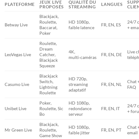
JEUX LIVE
QUALITÉ DU
SUP
PLATEFORME
LANGUES
PROPOSÉS
STREAMING
CLIE
Blackjack,
Roulette,
HD 1080p,
24/7 
Betway Live
FR, EN, ES
Baccarat,
faible latence
+ ema
Poker
Roulette,
Dream
4K,
Live c
LeoVegas Live
Catcher,
FR, EN, DE
multi‑caméras
télép
Blackjack
Squeeze
Blackjack
HD 720p,
Switch,
Chat 
Casumo Live
streaming
FR, EN, NL
Lightning
FAQ
adaptatif
Roulette
Poker,
HD 1080p,
24/7 
Unibet Live
Roulette, Sic
redondance
FR, EN, IT
+ for
Bo
serveur
Blackjack,
HD 1080p,
Chat 
Mr Green Live
Roulette,
FR, EN, PT
faible jitter
email
Game Show