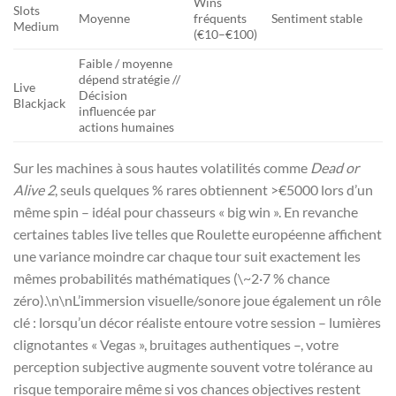
Wins
Slots
Moyenne
fréquents
Sentiment stable
Medium
(€10–€100)
Faible / moyenne
dépend stratégie //
Live
Décision
Blackjack
influencée par
actions humaines
Sur les machines à sous hautes volatilités comme
Dead or
Alive 2
, seuls quelques % rares obtiennent >€5000 lors d’un
même spin – idéal pour chasseurs « big win ». En revanche
certaines tables live telles que Roulette européenne affichent
une variance moindre car chaque tour suit exactement les
mêmes probabilités mathématiques (\~2·7 % chance
zéro).\n\nL’immersion visuelle/sonore joue également un rôle
clé : lorsqu’un décor réaliste entoure votre session – lumières
clignotantes « Vegas », bruitages authentiques –, votre
perception subjective augmente souvent votre tolérance au
risque temporaire même si vos chances objectives restent