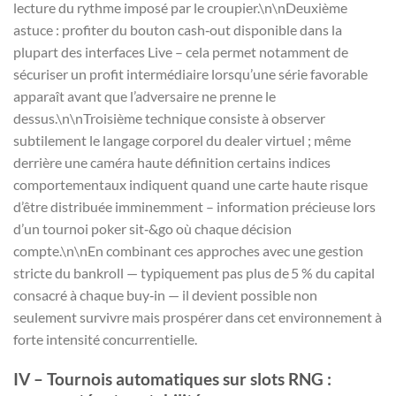
lecture du rythme imposé par le croupier.\n\nDeuxième
astuce : profiter du bouton cash‑out disponible dans la
plupart des interfaces Live – cela permet notamment de
sécuriser un profit intermédiaire lorsqu’une série favorable
apparaît avant que l’adversaire ne prenne le
dessus.\n\nTroisième technique consiste à observer
subtilement le langage corporel du dealer virtuel ; même
derrière une caméra haute définition certains indices
comportementaux indiquent quand une carte haute risque
d’être distribuée imminemment – information précieuse lors
d’un tournoi poker sit‑&​go où chaque décision
compte.\n\nEn combinant ces approches avec une gestion
stricte du bankroll — typiquement pas plus de 5 % du capital
consacré à chaque buy‑in — il devient possible non
seulement survivre mais prospérer dans cet environnement à
forte intensité concurrentielle.
IV – Tournois automatiques sur slots RNG :