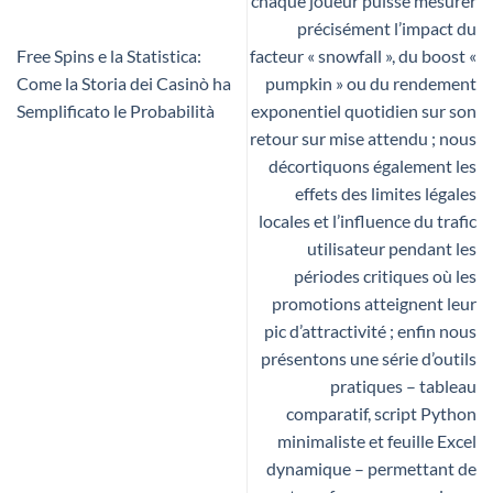
chaque joueur puisse mesurer
précisément l’impact du
Free Spins e la Statistica:
facteur « snowfall », du boost «
Come la Storia dei Casinò ha
pumpkin » ou du rendement
Semplificato le Probabilità
exponentiel quotidien sur son
retour sur mise attendu ; nous
décortiquons également les
effets des limites légales
locales et l’influence du trafic
utilisateur pendant les
périodes critiques où les
promotions atteignent leur
pic d’attractivité ; enfin nous
présentons une série d’outils
pratiques – tableau
comparatif, script Python
minimaliste et feuille Excel
dynamique – permettant de