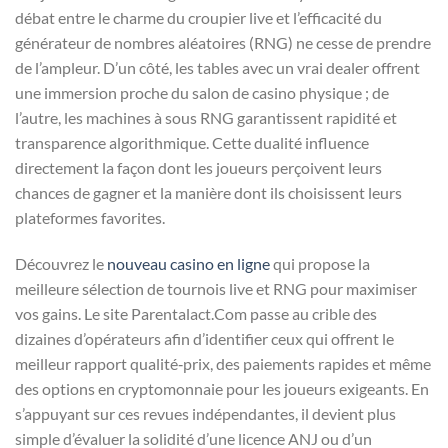
débat entre le charme du croupier live et l’efficacité du
générateur de nombres aléatoires (RNG) ne cesse de prendre
de l’ampleur. D’un côté, les tables avec un vrai dealer offrent
une immersion proche du salon de casino physique ; de
l’autre, les machines à sous RNG garantissent rapidité et
transparence algorithmique. Cette dualité influence
directement la façon dont les joueurs perçoivent leurs
chances de gagner et la manière dont ils choisissent leurs
plateformes favorites.
Découvrez le
nouveau casino en ligne
qui propose la
meilleure sélection de tournois live et RNG pour maximiser
vos gains. Le site Parentalact.Com passe au crible des
dizaines d’opérateurs afin d’identifier ceux qui offrent le
meilleur rapport qualité‑prix, des paiements rapides et même
des options en cryptomonnaie pour les joueurs exigeants. En
s’appuyant sur ces revues indépendantes, il devient plus
simple d’évaluer la solidité d’une licence ANJ ou d’un