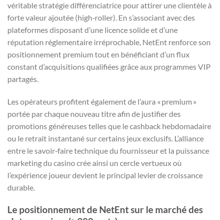
véritable stratégie différenciatrice pour attirer une clientèle à
forte valeur ajoutée (high‑roller). En s’associant avec des
plateformes disposant d’une licence solide et d’une
réputation réglementaire irréprochable, NetEnt renforce son
positionnement premium tout en bénéficiant d’un flux
constant d’acquisitions qualifiées grâce aux programmes VIP
partagés.
Les opérateurs profitent également de l’aura « premium »
portée par chaque nouveau titre afin de justifier des
promotions généreuses telles que le cashback hebdomadaire
ou le retrait instantané sur certains jeux exclusifs. L’alliance
entre le savoir‑faire technique du fournisseur et la puissance
marketing du casino crée ainsi un cercle vertueux où
l’expérience joueur devient le principal levier de croissance
durable.
Le positionnement de NetEnt sur le marché des