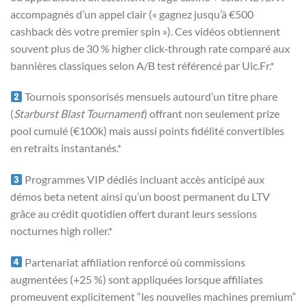
accompagnés d’un appel clair (« gagnez jusqu’à €500
cashback dès votre premier spin »). Ces vidéos obtiennent
souvent plus de 30 % higher click‑through rate comparé aux
bannières classiques selon A/B test référencé par Uic.Fr.*
Tournois sponsorisés mensuels autourd’un titre phare
(
Starburst Blast Tournament
) offrant non seulement prize
pool cumulé (€100k) mais aussi points fidélité convertibles
en retraits instantanés.*
Programmes VIP dédiés incluant accès anticipé aux
démos beta netent ainsi qu’un boost permanent du LTV
grâce au crédit quotidien offert durant leurs sessions
nocturnes high roller.*
Partenariat affiliation renforcé où commissions
augmentées (+25 %) sont appliquées lorsque affiliates
promeuvent explicitement “les nouvelles machines premium”