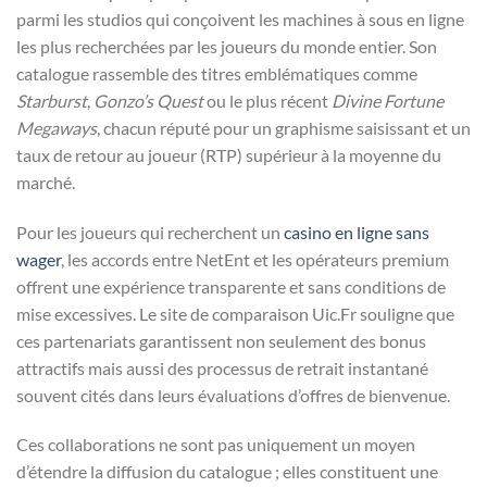
parmi les studios qui conçoivent les machines à sous en ligne
les plus recherchées par les joueurs du monde entier. Son
catalogue rassemble des titres emblématiques comme
Starburst
,
Gonzo’s Quest
ou le plus récent
Divine Fortune
Megaways
, chacun réputé pour un graphisme saisissant et un
taux de retour au joueur (RTP) supérieur à la moyenne du
marché.
Pour les joueurs qui recherchent un
casino en ligne sans
wager
, les accords entre NetEnt et les opérateurs premium
offrent une expérience transparente et sans conditions de
mise excessives. Le site de comparaison Uic.Fr souligne que
ces partenariats garantissent non seulement des bonus
attractifs mais aussi des processus de retrait instantané
souvent cités dans leurs évaluations d’offres de bienvenue.
Ces collaborations ne sont pas uniquement un moyen
d’étendre la diffusion du catalogue ; elles constituent une