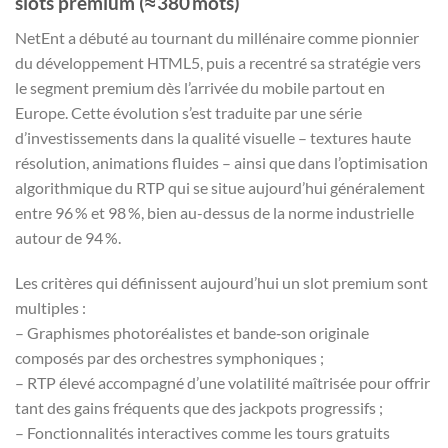
slots premium (≈ 380 mots)
NetEnt a débuté au tournant du millénaire comme pionnier
du développement HTML5, puis a recentré sa stratégie vers
le segment premium dès l’arrivée du mobile partout en
Europe. Cette évolution s’est traduite par une série
d’investissements dans la qualité visuelle – textures haute
résolution, animations fluides – ainsi que dans l’optimisation
algorithmique du RTP qui se situe aujourd’hui généralement
entre 96 % et 98 %, bien au-dessus de la norme industrielle
autour de 94 %.
Les critères qui définissent aujourd’hui un slot premium sont
multiples :
– Graphismes photoréalistes et bande‑son originale
composés par des orchestres symphoniques ;
– RTP élevé accompagné d’une volatilité maîtrisée pour offrir
tant des gains fréquents que des jackpots progressifs ;
– Fonctionnalités interactives comme les tours gratuits