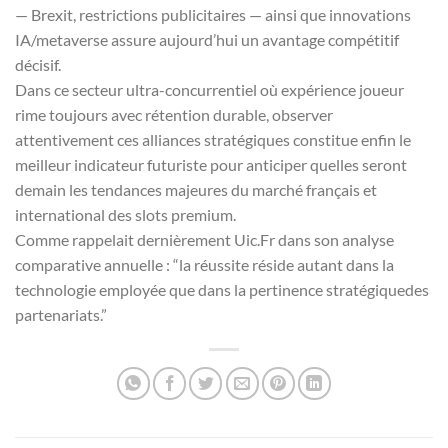
— Brexit, restrictions publicitaires — ainsi que innovations
IA/metaverse assure aujourd’hui un avantage compétitif
décisif.
Dans ce secteur ultra-concurrentiel où expérience joueur
rime toujours avec rétention durable, observer
attentivement ces alliances stratégiques constitue enfin le
meilleur indicateur futuriste pour anticiper quelles seront
demain les tendances majeures du marché français et
international des slots premium.
Comme rappelait dernièrement Uic.Fr dans son analyse
comparative annuelle : “la réussite réside autant dans la
technologie employée que dans la pertinence stratégiquedes
partenariats.”