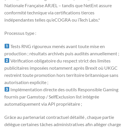
Nationale Française ARJEL – tandis que NetEnt assure
conformité technique via certifications tierces
indépendantes telles qu’eCOGRA ou iTech Labs.*
Processus type :
Tests RNG rigoureux menés avant toute mise en
production ; résultats archivés puis audités annuellement ;
Vérification obligatoire du respect strict des limites
publicitaires imposées notamment après Brexit où UKGC
restreint toute promotion hors territoire britannique sans
autorisation explicite ;
Implémentation directe des outils Responsible Gaming
fournis par Gamstop / SelfExclusion list intégrée
automatiquement via API propriétaire ;
Grâce au partenariat contractuel détaillé , chaque partie
délègue certaines tâches administratives afin allèger charge