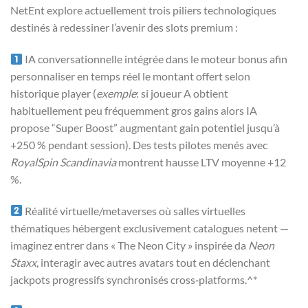
NetEnt explore actuellement trois piliers technologiques
destinés à redessiner l’avenir des slots premium :
IA conversationnelle intégrée dans le moteur bonus afin
personnaliser en temps réel le montant offert selon
historique player (
exemple
: si joueur A obtient
habituellement peu fréquemment gros gains alors IA
propose “Super Boost” augmentant gain potentiel jusqu’à
+250 % pendant session). Des tests pilotes menés avec
RoyalSpin Scandinavia
montrent hausse LTV moyenne +12
%.
Réalité virtuelle/metaverses où salles virtuelles
thématiques hébergent exclusivement catalogues netent —
imaginez entrer dans « The Neon City » inspirée da
Neon
Staxx
, interagir avec autres avatars tout en déclenchant
jackpots progressifs synchronisés cross‑platforms.^*