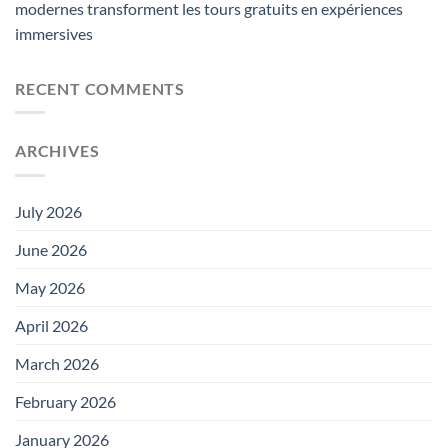
modernes transforment les tours gratuits en expériences
immersives
RECENT COMMENTS
ARCHIVES
July 2026
June 2026
May 2026
April 2026
March 2026
February 2026
January 2026