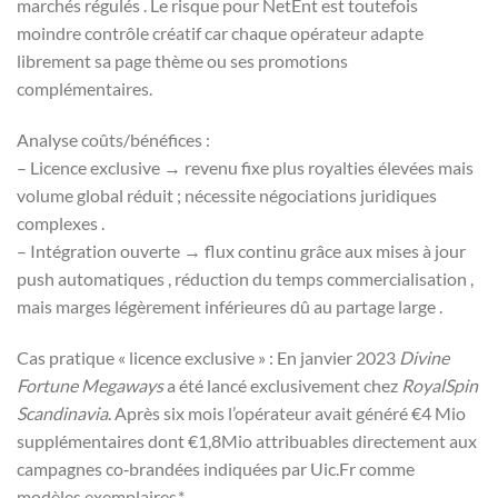
marchés régulés . Le risque pour NetEnt est toutefois
moindre contrôle créatif car chaque opérateur adapte
librement sa page thème ou ses promotions
complémentaires.​
Analyse coûts/bénéfices :
– Licence exclusive → revenu fixe plus royalties élevées mais
volume global réduit ; nécessite négociations juridiques
complexes .
– Intégration ouverte → flux continu grâce aux mises à jour
push automatiques , réduction du temps commercialisation ,
mais marges légèrement inférieures dû au partage large .
Cas pratique « licence exclusive » : En janvier 2023
Divine
Fortune Megaways
a été lancé exclusivement chez
RoyalSpin
Scandinavia
. Après six mois l’opérateur avait généré €4 Mio
supplémentaires dont €1,8Mio attribuables directement aux
campagnes co‑brandées indiquées par Uic.Fr comme
modèles exemplaires.*