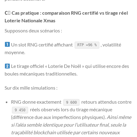
C️⃣ Cas pratique : comparaison RNG certifié vs tirage réel
Loterie Nationale Xmas
Supposons deux scénarios :
Un slot RNG certifié affichant
, volatilité
RTP =96 %
moyenne.
Le tirage officiel « Loterie De Noël » qui utilise encore des
boules mécaniques traditionnelles.
Sur dix mille simulations :
RNG donne exactement
retours attendus contre
9 600
réels observés lors du tirage mécanique
9 450
(différence due aux imperfections physiques).
Ainsi même
si l’aléa semble identique pour l’utilisateur final, seule la
traçabilité blockchain utilisée par certains nouveaux