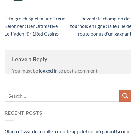
Erfolgreich Spielen und Treue
Devenir le champion des
Belohnen: Der Ultimative
tournois en ligne : la feuille de
Leitfaden für 1Red Casino
route bonus d’un gagnant
Leave a Reply
You must be
logged in
to post a comment.
RECENT POSTS
Gioco d’azzardo mobile: come le app dei casinò garantiscono