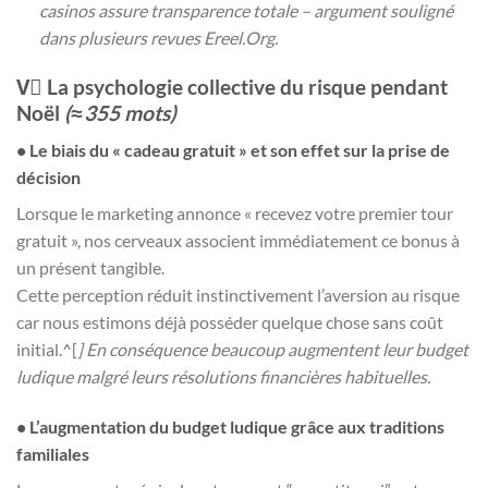
casinos assure transparence totale – argument souligné
dans plusieurs revues Ereel.Org.
V️⃣ La psychologie collective du risque pendant
Noël
(≈ 355 mots)
• Le biais du « cadeau gratuit » et son effet sur la prise de
décision
Lorsque le marketing annonce « recevez votre premier tour
gratuit », nos cerveaux associent immédiatement ce bonus à
un présent tangible.
Cette perception réduit instinctivement l’aversion au risque
car nous estimons déjà posséder quelque chose sans coût
initial.^[
] En conséquence beaucoup augmentent leur budget
ludique malgré leurs résolutions financières habituelles.
• L’augmentation du budget ludique grâce aux traditions
familiales