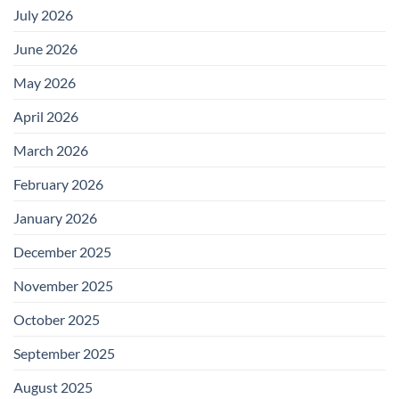
July 2026
June 2026
May 2026
April 2026
March 2026
February 2026
January 2026
December 2025
November 2025
October 2025
September 2025
August 2025