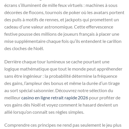
écrans s’illuminent de mille feux virtuels : machines à sous
décorées de flocons, tournois de poker où les avatars portent
des pulls à motifs de rennes, et jackpots qui promettent un
cadeau d’une valeur astronomique. Cette effervescence
festive pousse des millions de joueurs français à placer une
mise supplémentaire chaque fois qu’ils entendent le carillon
des cloches de Noël.
Derrière chaque tour lumineux se cache pourtant une
logique mathématique que tout le monde peut appréhender
sans être ingénieur : la probabilité détermine la fréquence
des gains, l’ampleur des bonus et même la durée d’un tirage
au sort spécial saisonnier. Découvrez notre sélection du
meilleur
casino en ligne retrait rapide 2026
pour profiter de
vos gains dès Noël et voyez comment le hasard devient un
allié lorsqu’on connaît ses règles simples.
Comprendre ces principes ne rend pas seulement le jeu plus