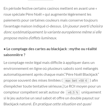
En période festive certains casinos mettent en avant une «
roue spéciale Père Noël » qui augmente légèrement les
paiements pour certaines couleurs mais conserve toujours
l’avantage maison indiqué ci‑dessus.
Un joueur averti choisira
donc systématiquement la variante européenne même si elle
propose moins d’effets lumineux.
• Le comptage des cartes au blackjack : mythe ou réalité
saisonnière ?
Le comptage reste légal mais difficile à appliquer dans un
environnement en ligne où plusieurs sabots sont mélangés
automatiquement après chaque main.“Père Noël Blackjack”
propose souvent des mises limitées (
) afin
max bet =50 €
d’empêcher toute tentative sérieuse.] Le ROI moyen pour un
compteur compétent serait autour de
uniquement
+0,5 %
si le jeu autorise un seul sabot et offre un double payout sur
Blackjack naturel.
En pratique cette situation est quasi