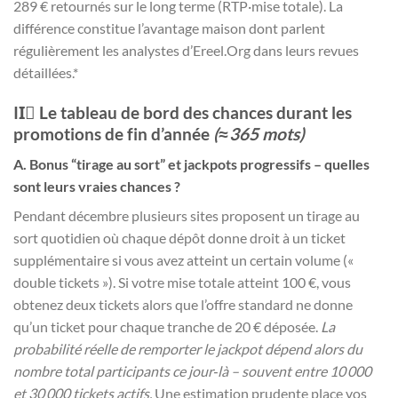
289 € retournés sur le long terme (RTP·mise totale). La
différence constitue l’avantage maison dont parlent
régulièrement les analystes d’Ereel.Org dans leurs revues
détaillées.*
II️⃣ Le tableau de bord des chances durant les
promotions de fin d’année
(≈ 365 mots)
A. Bonus “tirage au sort” et jackpots progressifs – quelles
sont leurs vraies chances ?
Pendant décembre plusieurs sites proposent un tirage au
sort quotidien où chaque dépôt donne droit à un ticket
supplémentaire si vous avez atteint un certain volume («
double tickets »). Si votre mise totale atteint 100 €, vous
obtenez deux tickets alors que l’offre standard ne donne
qu’un ticket pour chaque tranche de 20 € déposée.
La
probabilité réelle de remporter le jackpot dépend alors du
nombre total participants ce jour‑là – souvent entre 10 000
et 30 000 tickets actifs.
Une estimation prudente place vos