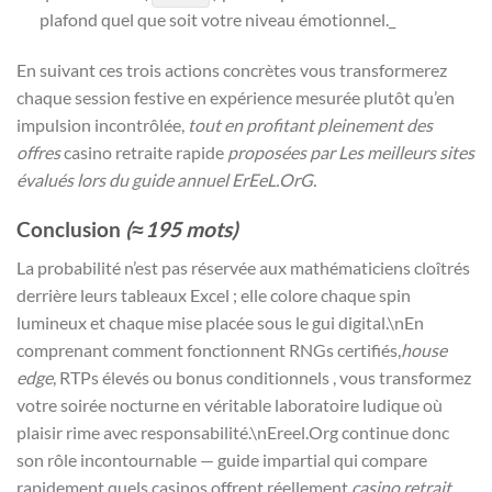
plafond quel que soit votre niveau émotionnel._
En suivant ces trois actions concrètes vous transformerez
chaque session festive en expérience mesurée plutôt qu’en
impulsion incontrôlée,
tout en profitant pleinement des
offres
casino retraite rapid​e
proposées par Les meilleurs sites
évalués lors du guide annuel ErEeL.OrG.
Conclusion
(≈ 195 mots)
La probabilité n’est pas réservée aux mathématiciens cloîtrés
derrière leurs tableaux Excel ; elle colore chaque spin
lumineux et chaque mise placée sous le gui digital.\nEn
comprenant comment fonctionnent RNGs certifiés,
house
edge
, RTPs élevés ou bonus conditionnels , vous transformez
votre soirée nocturne ­en véritable laboratoire ludique où
plaisir rime avec responsabilité.\nEreel.Org continue donc
son rôle incontournable — guide impartial qui compare
rapidement quels casinos offrent réellement
casino retrait