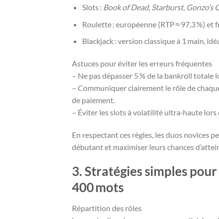
Slots :
Book of Dead
,
Starburst
,
Gonzo’s 
Roulette : européenne (RTP ≈ 97,3 %) et f
Blackjack : version classique à 1 main, id
Astuces pour éviter les erreurs fréquentes
– Ne pas dépasser 5 % de la bankroll totale 
– Communiquer clairement le rôle de chaque pa
de paiement.
– Éviter les slots à volatilité ultra‑haute lor
En respectant ces règles, les duos novices pe
débutant et maximiser leurs chances d’atteind
3. Stratégies simples pour
400 mots
Répartition des rôles