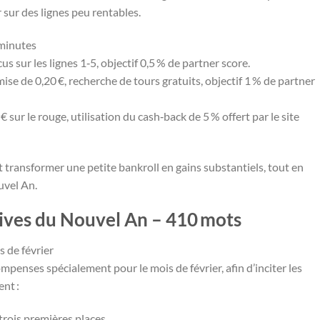
r sur des lignes peu rentables.
 minutes
ocus sur les lignes 1‑5, objectif 0,5 % de partner score.
ise de 0,20 €, recherche de tours gratuits, objectif 1 % de partner
€ sur le rouge, utilisation du cash‑back de 5 % offert par le site
 transformer une petite bankroll en gains substantiels, tout en
uvel An.
sives du Nouvel An – 410 mots
s de février
mpenses spécialement pour le mois de février, afin d’inciter les
nt :
 trois premières places.