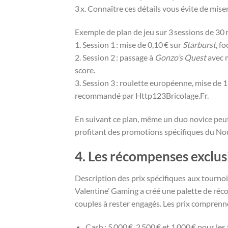
3 x. Connaître ces détails vous évite de mise
Exemple de plan de jeu sur 3 sessions de 30
1. Session 1 : mise de 0,10 € sur
Starburst
, f
2. Session 2 : passage à
Gonzo’s Quest
avec m
score.
3. Session 3 : roulette européenne, mise de 1 
recommandé par Http123Bricolage.Fr.
En suivant ce plan, même un duo novice peut
profitant des promotions spécifiques du No
4. Les récompenses exclu
Description des prix spécifiques aux tournoi
Valentine’ Gaming a créé une palette de réco
couples à rester engagés. Les prix comprenne
Cash : 5 000 €, 2 500 € et 1 000 € pour les