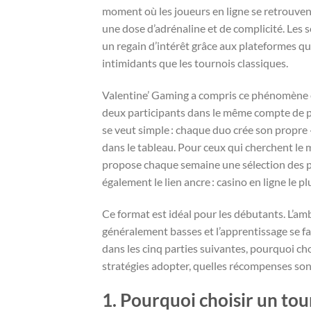
moment où les joueurs en ligne se retrouven
une dose d’adrénaline et de complicité. Les 
un regain d’intérêt grâce aux plateformes qu
intimidants que les tournois classiques.
Valentine’ Gaming a compris ce phénomène e
deux participants dans le même compte de po
se veut simple : chaque duo crée son propre
dans le tableau. Pour ceux qui cherchent le 
propose chaque semaine une sélection des pla
également le lien ancre : casino en ligne le p
Ce format est idéal pour les débutants. L’am
généralement basses et l’apprentissage se fait
dans les cinq parties suivantes, pourquoi choi
stratégies adopter, quelles récompenses sont
1. Pourquoi choisir un tou