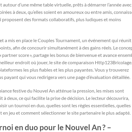
t autour d’une même table virtuelle, prêts à démarrer l’année avec
soirées à deux, qu’elles soient en amoureux ou entre amis, connais
i proposent des formats collaboratifs, plus ludiques et moins
t a mis en place le Couples Tournament, un événement qui réunit
ints, afin de concourir simultanément à des gains réels. Le conce
 « partner score », partage les bonus de bienvenue et avance ensem
meilleur endroit où jouer, le site de comparaison Http123Bricolage
teformes les plus fiables et les plus payantes. Vous y trouverez
lus payant qui vous redirigera vers une page d’évaluation détaillée.
biance festive du Nouvel An atténue la pression, les mises sont
 à deux, ce qui facilite la prise de décision. Le lecteur découvrira,
sir un tournoi en duo, quelles sont les règles essentielles, quelles
 en jeu et comment sélectionner le site partenaire le plus adapté.
rnoi en duo pour le Nouvel An ? –