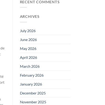
RECENT COMMENTS
ARCHIVES
July 2026
June 2026
 de
May 2026
t
April 2026
March 2026
February 2026
ité
ort
January 2026
December 2025
s
November 2025
les