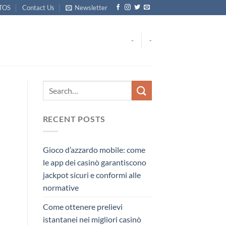
TOS
Contact Us
Newsletter
-
-
RECENT POSTS
Gioco d’azzardo mobile: come
le app dei casinò garantiscono
jackpot sicuri e conformi alle
normative
Come ottenere prelievi
istantanei nei migliori casinò