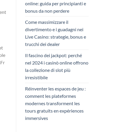
online: guida per principianti e
bonus da non perdere
sent
Come massimizzare il
divertimento e i guadagni nei
Live Casino: strategie, bonus e
trucchi dei dealer
pt
ble
Il fascino dei jackpot: perché
.Fr
nel 2024 i casinò online offrono
la collezione di slot più
irresistibile
Réinventer les espaces de jeu :
comment les plateformes
modernes transforment les
tours gratuits en expériences
immersives