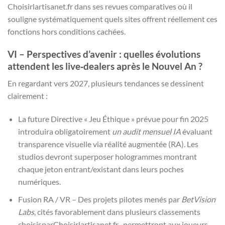
Choisirlartisanet.fr dans ses revues comparatives où il
souligne systématiquement quels sites offrent réellement ces
fonctions hors conditions cachées.
VI – Perspectives d’avenir : quelles évolutions
attendent les live‑dealers après le Nouvel An ?
En regardant vers 2027, plusieurs tendances se dessinent
clairement :
La future Directive « Jeu Éthique » prévue pour fin 2025
introduira obligatoirement
un audit mensuel IA
évaluant
transparence visuelle via réalité augmentée (RA). Les
studios devront superposer hologrammes montrant
chaque jeton entrant/existant dans leurs poches
numériques.
Fusion RA / VR – Des projets pilotes menés par
BetVision
Labs
, cités favorablement dans plusieurs classements
choisisparChoisirlartisanet.fr , permettront aux joueurs