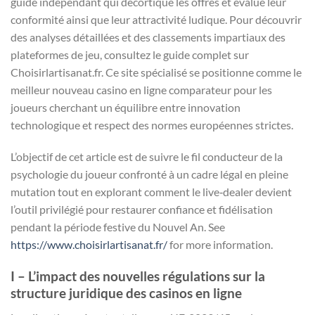
guide indépendant qui décortique les offres et évalue leur
conformité ainsi que leur attractivité ludique. Pour découvrir
des analyses détaillées et des classements impartiaux des
plateformes de jeu, consultez le guide complet sur
Choisirlartisanat.fr. Ce site spécialisé se positionne comme le
meilleur nouveau casino en ligne comparateur pour les
joueurs cherchant un équilibre entre innovation
technologique et respect des normes européennes strictes.
L’objectif de cet article est de suivre le fil conducteur de la
psychologie du joueur confronté à un cadre légal en pleine
mutation tout en explorant comment le live‑dealer devient
l’outil privilégié pour restaurer confiance et fidélisation
pendant la période festive du Nouvel An. See
https://www.choisirlartisanat.fr/
for more information.
I – L’impact des nouvelles régulations sur la
structure juridique des casinos en ligne