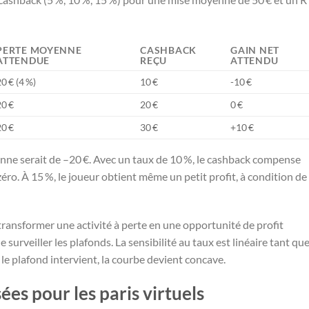
PERTE MOYENNE
CASHBACK
GAIN NET
ATTENDUE
REÇU
ATTENDU
0 € (4 %)
10 €
-10 €
20 €
20 €
0 €
20 €
30 €
+10 €
enne serait de –20 €. Avec un taux de 10 %, le cashback compense
éro. À 15 %, le joueur obtient même un petit profit, à condition de
transformer une activité à perte en une opportunité de profit
 surveiller les plafonds. La sensibilité au taux est linéaire tant que
le plafond intervient, la courbe devient concave.
ées pour les paris virtuels