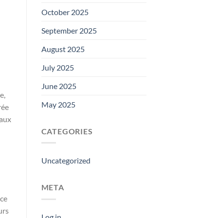
October 2025
September 2025
August 2025
July 2025
June 2025
e,
May 2025
rée
 aux
CATEGORIES
Uncategorized
META
 ce
urs
Log in