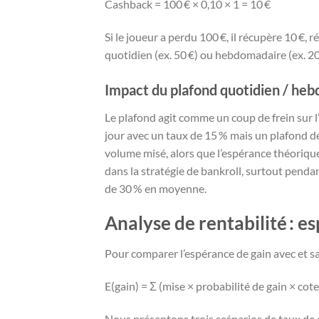
Cashback = 100 € × 0,10 × 1 = 10 €
Si le joueur a perdu 100 €, il récupère 10 €,
quotidien (ex. 50 €) ou hebdomadaire (ex. 20
Impact du plafond quotidien / heb
Le plafond agit comme un coup de frein sur l
jour avec un taux de 15 % mais un plafond de 
volume misé, alors que l’espérance théorique 
dans la stratégie de bankroll, surtout penda
de 30 % en moyenne.
Analyse de rentabilité : 
Pour comparer l’espérance de gain avec et san
E(gain) = Σ (mise × probabilité de gain × cot
Nous présentons trois scénarios de taux de