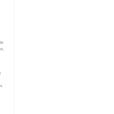
de
us,
u
es