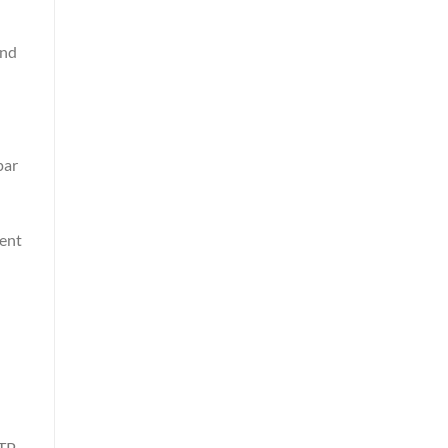
ond
par
tent
RTP