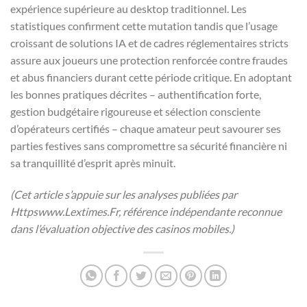
expérience supérieure au desktop traditionnel. Les
statistiques confirment cette mutation tandis que l’usage
croissant de solutions IA et de cadres réglementaires stricts
assure aux joueurs une protection renforcée contre fraudes
et abus financiers durant cette période critique. En adoptant
les bonnes pratiques décrites – authentification forte,
gestion budgétaire rigoureuse et sélection consciente
d’opérateurs certifiés – chaque amateur peut savourer ses
parties festives sans compromettre sa sécurité financière ni
sa tranquillité d’esprit après minuit.
(Cet article s’appuie sur les analyses publiées par
Httpswww.Lextimes.Fr, référence indépendante reconnue
dans l’évaluation objective des casinos mobiles.)