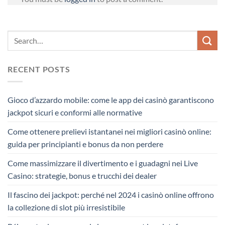
RECENT POSTS
Gioco d’azzardo mobile: come le app dei casinò garantiscono
jackpot sicuri e conformi alle normative
Come ottenere prelievi istantanei nei migliori casinò online:
guida per principianti e bonus da non perdere
Come massimizzare il divertimento e i guadagni nei Live
Casino: strategie, bonus e trucchi dei dealer
Il fascino dei jackpot: perché nel 2024 i casinò online offrono
la collezione di slot più irresistibile