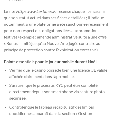
Le site
Httpswww.Lextimes.Fr
recense chaque licence ainsi
que son statut actuel dans ses fiches détaillées ; il indique
notamment si une plateforme a été sanctionnée récemment
pour non‑respect des obligations liées aux promotions
festives (exemple : amende administrative suite à une offre
« Bonus illimité jusqu’au Nouvel An » jugée contraire au
principe de protection contre l’exploitation excessive).
Points essentiels pour le joueur mobile durant Noël
Vérifier que le casino possède bien une licence UE valide
affichée clairement dans l’app mobile.
S’assurer que le processus KYC peut être complété
directement depuis son smartphone via capture photo
sécurisée.
Contrôler que le tableau récapitulatif des limites
quotidiennes apparaît dans la section « Gestion