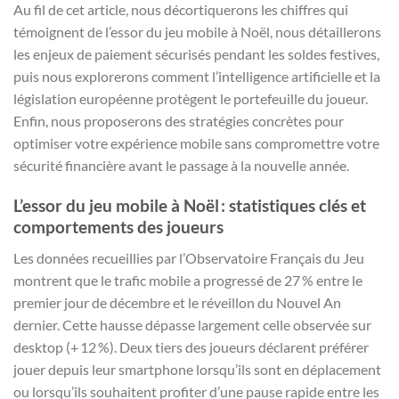
Au fil de cet article, nous décortiquerons les chiffres qui
témoignent de l’essor du jeu mobile à Noël, nous détaillerons
les enjeux de paiement sécurisés pendant les soldes festives,
puis nous explorerons comment l’intelligence artificielle et la
législation européenne protègent le portefeuille du joueur.
Enfin, nous proposerons des stratégies concrètes pour
optimiser votre expérience mobile sans compromettre votre
sécurité financière avant le passage à la nouvelle année.
L’essor du jeu mobile à Noël : statistiques clés et
comportements des joueurs
Les données recueillies par l’Observatoire Français du Jeu
montrent que le trafic mobile a progressé de 27 % entre le
premier jour de décembre et le réveillon du Nouvel An
dernier. Cette hausse dépasse largement celle observée sur
desktop (+ 12 %). Deux tiers des joueurs déclarent préférer
jouer depuis leur smartphone lorsqu’ils sont en déplacement
ou lorsqu’ils souhaitent profiter d’une pause rapide entre les