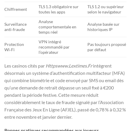
TLS 1.3 obligatoire sur
TLS 1.2 ou supérieur
Chiffrement
toutes les apps
selon le navigateur
Analyse
Surveillance
Analyse basée sur
comportementale en
anti‑fraude
historiques IP
temps réel
VPN intégré
Protection
Pas toujours proposé
recommandé par
Wi‑Fi
par défaut
l’opérateur
Les casinos cités par
Httpswww.Lextimes.Fr
intègrent
désormais un système d’authentification multifacteur (MFA)
qui combine biométrie et code envoyé par SMS ou email dès
qu’une demande de retrait dépasse un seuil fixé à €200
pendant la période festive. Cette mesure réduit
considérablement le taux de fraude signalé par l’Association
Française des Jeux En Ligne (AFJEL), passé de 0,78 % à 0,32 %
entre novembre et janvier dernier.
Bonnes pratiques recommandées aux joueurs