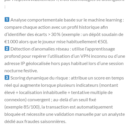
:
Analyse comportementale basée sur le machine learning :
compare chaque action avec un profil historique afin
d’identifier des écarts > 30 % (exemple : un dépôt soudain de
€1 000 alors que le joueur mise habituellement €50).
Détection d’anomalies réseau : utilise l’apprentissage
profond pour repérer l’utilisation d’un VPN inconnu ou d’une
adresse IP géolocalisée hors pays habituel lors d’une session
nocturne festive.
Scoring dynamique du risque : attribue un score en temps
réel qui augmente lorsque plusieurs indicateurs (montant
élevé + localisation inhabituelle + tentative multiple de
connexion) convergent ; au-delà d’un seuil fixé
(exemple 85/100), la transaction est automatiquement
bloquée et nécessite une validation manuelle par un analyste
dédié aux fraudes saisonnières.