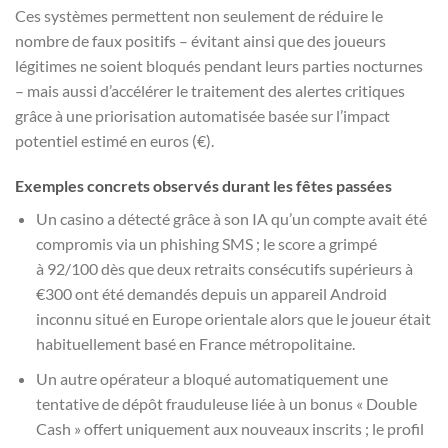
Ces systèmes permettent non seulement de réduire le
nombre de faux positifs – évitant ainsi que des joueurs
légitimes ne soient bloqués pendant leurs parties nocturnes
– mais aussi d’accélérer le traitement des alertes critiques
grâce à une priorisation automatisée basée sur l’impact
potentiel estimé en euros (€).
Exemples concrets observés durant les fêtes passées
Un casino a détecté grâce à son IA qu’un compte avait été
compromis via un phishing SMS ; le score a grimpé
à 92/100 dès que deux retraits consécutifs supérieurs à
€300 ont été demandés depuis un appareil Android
inconnu situé en Europe orientale alors que le joueur était
habituellement basé en France métropolitaine.
Un autre opérateur a bloqué automatiquement une
tentative de dépôt frauduleuse liée à un bonus « Double
Cash » offert uniquement aux nouveaux inscrits ; le profil