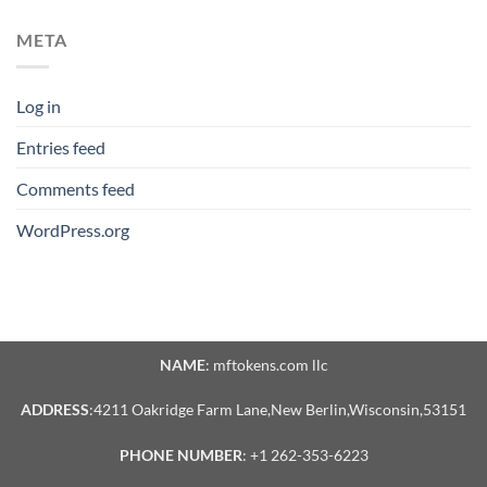
META
Log in
Entries feed
Comments feed
WordPress.org
NAME
: mftokens.com llc
ADDRESS
:4211 Oakridge Farm Lane,New Berlin,Wisconsin,53151
PHONE NUMBER
: +1 262-353-6223