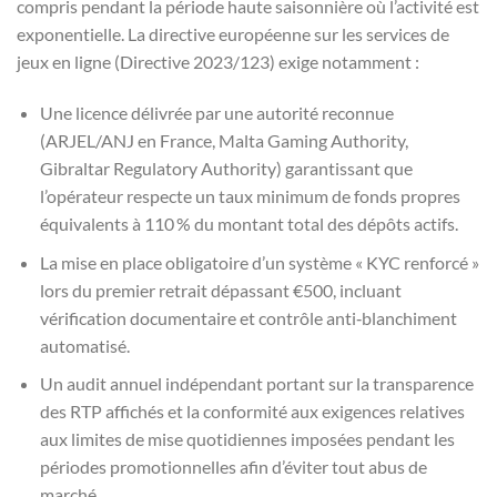
compris pendant la période haute saisonnière où l’activité est
exponentielle. La directive européenne sur les services de
jeux en ligne (Directive 2023/123) exige notamment :
Une licence délivrée par une autorité reconnue
(ARJEL/ANJ en France, Malta Gaming Authority,
Gibraltar Regulatory Authority) garantissant que
l’opérateur respecte un taux minimum de fonds propres
équivalents à 110 % du montant total des dépôts actifs.
La mise en place obligatoire d’un système « KYC renforcé »
lors du premier retrait dépassant €500, incluant
vérification documentaire et contrôle anti‑blanchiment
automatisé.
Un audit annuel indépendant portant sur la transparence
des RTP affichés et la conformité aux exigences relatives
aux limites de mise quotidiennes imposées pendant les
périodes promotionnelles afin d’éviter tout abus de
marché.