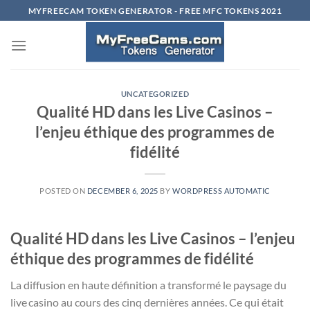
Skip
MYFREECAM TOKEN GENERATOR - FREE MFC TOKENS 2021
to
content
UNCATEGORIZED
Qualité HD dans les Live Casinos –
l’enjeu éthique des programmes de
fidélité
POSTED ON
DECEMBER 6, 2025
BY
WORDPRESS AUTOMATIC
Qualité HD dans les Live Casinos – l’enjeu
éthique des programmes de fidélité
La diffusion en haute définition a transformé le paysage du
live casino au cours des cinq dernières années. Ce qui était