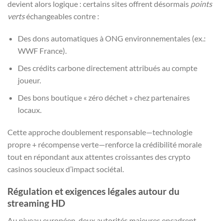
devient alors logique : certains sites offrent désormais
points
verts
échangeables contre :
Des dons automatiques à ONG environnementales (ex.:
WWF France).
Des crédits carbone directement attribués au compte
joueur.
Des bons boutique « zéro déchet » chez partenaires
locaux.
Cette approche doublement responsable—technologie
propre + récompense verte—renforce la crédibilité morale
tout en répondant aux attentes croissantes des crypto
casinos soucieux d’impact sociétal.
Régulation et exigences légales autour du
streaming HD
Au niveau européen, deux autorités majeures encadrent