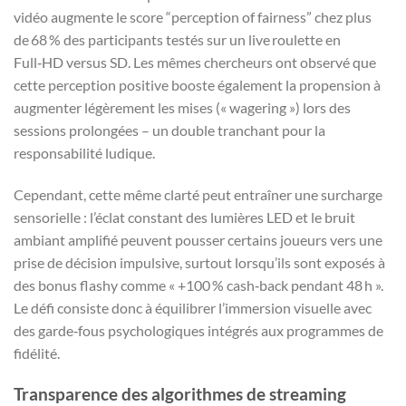
vidéo augmente le score “perception of fairness” chez plus
de 68 % des participants testés sur un live roulette en
Full‑HD versus SD. Les mêmes chercheurs ont observé que
cette perception positive booste également la propension à
augmenter légèrement les mises (« wagering ») lors des
sessions prolongées – un double tranchant pour la
responsabilité ludique.
Cependant, cette même clarté peut entraîner une surcharge
sensorielle : l’éclat constant des lumières LED et le bruit
ambiant amplifié peuvent pousser certains joueurs vers une
prise de décision impulsive, surtout lorsqu’ils sont exposés à
des bonus flashy comme « +100 % cash‑back pendant 48 h ».
Le défi consiste donc à équilibrer l’immersion visuelle avec
des garde‑fous psychologiques intégrés aux programmes de
fidélité.
Transparence des algorithmes de streaming