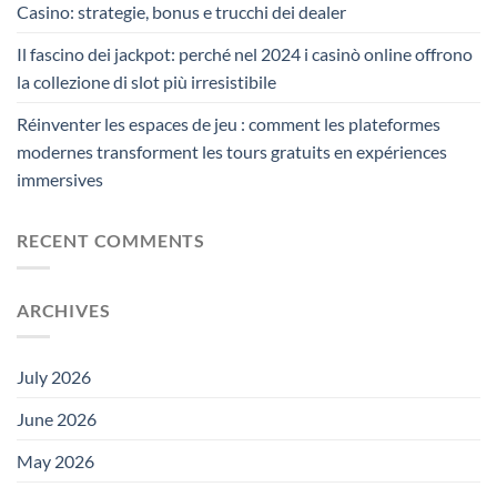
Casino: strategie, bonus e trucchi dei dealer
Il fascino dei jackpot: perché nel 2024 i casinò online offrono
la collezione di slot più irresistibile
Réinventer les espaces de jeu : comment les plateformes
modernes transforment les tours gratuits en expériences
immersives
RECENT COMMENTS
ARCHIVES
July 2026
June 2026
May 2026