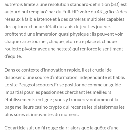
autrefois limité à une résolution standard‑definition (SD) est
aujourd’hui remplacé par du Full‑HD voire du 4K, grâce à des
réseaux à faible latence et à des caméras multiples capables
de capturer chaque détail du tapis de jeu. Les joueurs
profitent d’une immersion quasi physique : ils peuvent voir
chaque carte tourner, chaque jeton être placé et chaque
roulette pivoter avec une netteté qui renforce le sentiment
d’équité.
Dans ce contexte d’innovation rapide, il est crucial de
disposer d’une source d’information indépendante et fiable.
Le site Peugeotscooters.Fr se positionne comme un guide
impartial pour les passionnés cherchant les meilleurs
établissements en ligne ; vous y trouverez notamment la
page meilleurs casino crypto qui recense les plateformes les
plus sûres et innovantes du moment.
Cet article suit un fil rouge clair : alors que la quête d’une