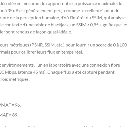
n décodée en mesurant le rapport entre la puissance maximale du
ieur à 35 dB est généralement perçu comme “excellente” pour du
mpte de la perception humaine, d’où l’intérêt du SSIM, qui analyse 
le contexte d’une table de blackjack, un SSIM > 0,95 signifie que le
pier sont rendus de façon quasi‑idéale.
urs métriques (PSNR, SSIM, etc.) pour fournir un score de 0 à 100
rmais pour calibrer leurs flux en temps réel.
 environnements, l’un en laboratoire avec une connexion fibre
 30 Mbps, latence 45 ms). Chaque flux a été capturé pendant
trois métriques.
 VMAF = 96.
VMAF = 89.