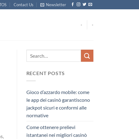
TOS
Contact Us
Newsletter
-
-
RECENT POSTS
Gioco d’azzardo mobile: come
le app dei casinò garantiscono
jackpot sicuri e conformi alle
normative
Come ottenere prelievi
istantanei nei migliori casinò
s,