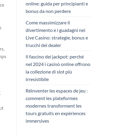
online: guida per principianti e
nce
bonus da non perdere
Come massimizzare il
s
divertimento e i guadagni nei
Live Casino: strategie, bonus e
trucchi dei dealer
rs.
emps
Il fascino dei jackpot: perché
nel 2024 i casinò online offrono
la collezione di slot più
irresistibile
Réinventer les espaces de jeu :
.
comment les plateformes
modernes transforment les
ut
tours gratuits en expériences
immersives