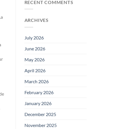
RECENT COMMENTS
La
ARCHIVES
July 2026
a
June 2026
ur
May 2026
April 2026
March 2026
February 2026
 de
January 2026
à
December 2025
November 2025