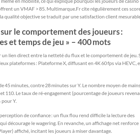
 même en mobilité, ce qui explique pourquoi les joueurs de casino
 offrent un VMAF > 85. Multimarque.Fr cite régulièrement ces scor
 qualité objective se traduit par une satisfaction client mesurable
sur le comportement des joueurs :
 et temps de jeu » – 400 mots
r un lien direct entre la netteté du flux et le comportement de jeu. 
eux plateformes : Plateforme X, diffusant en 4K 60 fps via HEVC, e
 de 45 minutes, contre 28 minutes sur Y. Le nombre moyen de main
 et 110. Le taux de ré‑engagement (pourcentage de joueurs revena
% pour Y.
perception de confiance : un flux flou rend difficile la lecture des
 qui décourage le wagering. En revanche, un affichage net renforce 
ayer) affiché, incitant les joueurs à miser davantage.