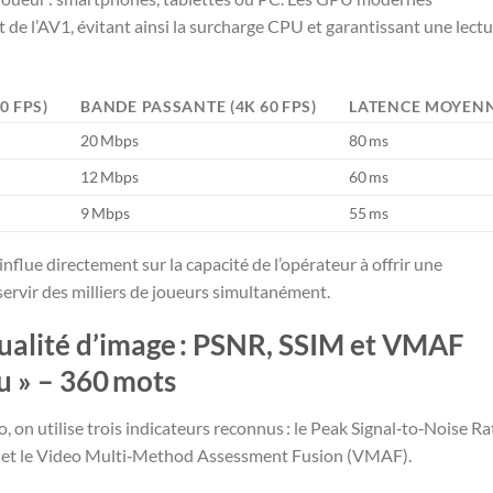
de l’AV1, évitant ainsi la surcharge CPU et garantissant une lect
0 FPS)
BANDE PASSANTE (4K 60 FPS)
LATENCE MOYEN
20 Mbps
80 ms
12 Mbps
60 ms
9 Mbps
55 ms
nflue directement sur la capacité de l’opérateur à offrir une
servir des milliers de joueurs simultanément.
qualité d’image : PSNR, SSIM et VMAF
u » – 360 mots
no, on utilise trois indicateurs reconnus : le Peak Signal‑to‑Noise Ra
IM) et le Video Multi‑Method Assessment Fusion (VMAF).