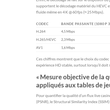
supportent le décodage matériel du HEVC et 
fluide même en 4 K @ 60 fps (≈ 25 Mbps).
CODEC
BANDE PASSANTE (1080 P 3
H.264
4,5 Mbps
H.265/HEVC
2,3 Mbps
AV1
1,6 Mbps
Ces chiffres montrent que le choix du codec i
expérience HD stable, surtout lorsqu’il doit 
« Mesure objective de la 
appliqués aux tables de je
Pour quantifier la qualité d’un flux live casi
(PSNR), le Structural Similarity Index (SS