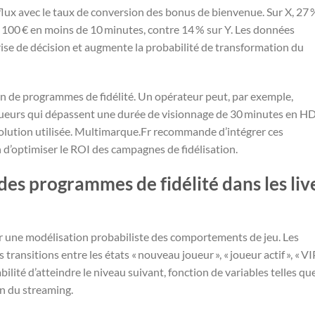
flux avec le taux de conversion des bonus de bienvenue. Sur X, 27 
e 100 € en moins de 10 minutes, contre 14 % sur Y. Les données
prise de décision et augmente la probabilité de transformation du
on de programmes de fidélité. Un opérateur peut, par exemple,
oueurs qui dépassent une durée de visionnage de 30 minutes en HD
solution utilisée. Multimarque.Fr recommande d’intégrer ces
n d’optimiser le ROI des campagnes de fidélisation.
des programmes de fidélité dans les liv
r une modélisation probabiliste des comportements de jeu. Les
ansitions entre les états « nouveau joueur », « joueur actif », « VIP
lité d’atteindre le niveau suivant, fonction de variables telles que
on du streaming.