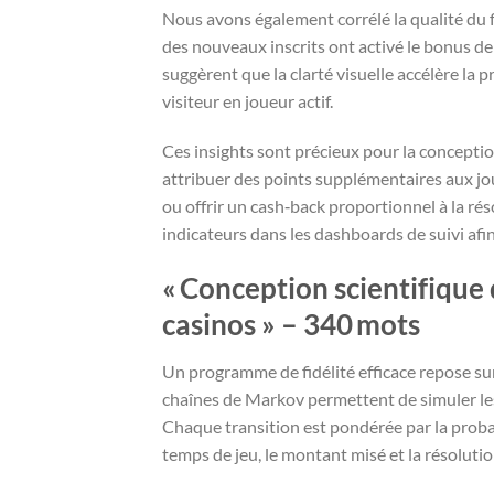
Nous avons également corrélé la qualité du 
des nouveaux inscrits ont activé le bonus d
suggèrent que la clarté visuelle accélère la 
visiteur en joueur actif.
Ces insights sont précieux pour la concepti
attribuer des points supplémentaires aux j
ou offrir un cash‑back proportionnel à la ré
indicateurs dans les dashboards de suivi afi
« Conception scientifique 
casinos » – 340 mots
Un programme de fidélité efficace repose su
chaînes de Markov permettent de simuler les tr
Chaque transition est pondérée par la probabi
temps de jeu, le montant misé et la résoluti