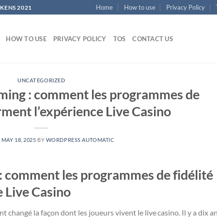
Home
How to use
Privacy Policy
KENS 2021
HOW TO USE
PRIVACY POLICY
TOS
CONTACT US
UNCATEGORIZED
aming : comment les programmes de
orment l’expérience Live Casino
N
MAY 18, 2025
BY
WORDPRESS AUTOMATIC
: comment les programmes de fidélité
e Live Casino
changé la façon dont les joueurs vivent le live casino. Il y a dix an