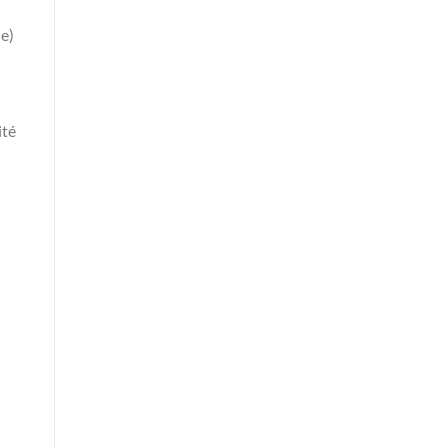
ue)
ité