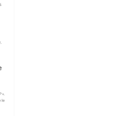
%
,
e
 ».
 le