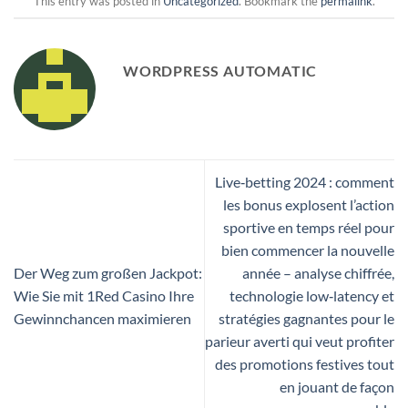
This entry was posted in
Uncategorized
. Bookmark the
permalink
.
WORDPRESS AUTOMATIC
Live‑betting 2024 : comment
les bonus explosent l’action
sportive en temps réel pour
bien commencer la nouvelle
Der Weg zum großen Jackpot:
année – analyse chiffrée,
Wie Sie mit 1Red Casino Ihre
technologie low‑latency et
Gewinnchancen maximieren
stratégies gagnantes pour le
parieur averti qui veut profiter
des promotions festives tout
en jouant de façon