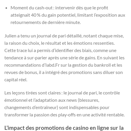
Moment du cash‑out : intervenir dès que le profit
atteignait 40 % du gain potentiel, limitant l’exposition aux
retournements de dernière minute.
Julien a tenu un journal de pari détaillé, notant chaque mise,
la raison du choix, le résultat et les émotions ressenties.
Cette trace lui a permis d’identifier des biais, comme une
tendance à sur‑parier après une série de gains. En suivant les
recommandations d’Iabd.Fr sur la gestion du bankroll et les
revues de bonus, il a intégré des promotions sans diluer son
capital réel.
Les leçons tirées sont claires : le journal de pari, le contrôle
émotionnel et l’adaptation aux news (blessures,
changements d’entraîneur) sont indispensables pour
transformer la passion des play‑offs en une activité rentable.
L’impact des promotions de casino en ligne sur la