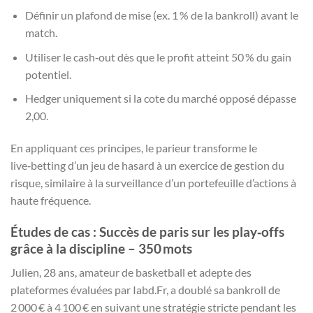
Définir un plafond de mise (ex. 1 % de la bankroll) avant le
match.
Utiliser le cash‑out dès que le profit atteint 50 % du gain
potentiel.
Hedger uniquement si la cote du marché opposé dépasse
2,00.
En appliquant ces principes, le parieur transforme le
live‑betting d’un jeu de hasard à un exercice de gestion du
risque, similaire à la surveillance d’un portefeuille d’actions à
haute fréquence.
Études de cas : Succès de paris sur les play‑offs
grâce à la discipline – 350 mots
Julien, 28 ans, amateur de basketball et adepte des
plateformes évaluées par Iabd.Fr, a doublé sa bankroll de
2 000 € à 4 100 € en suivant une stratégie stricte pendant les