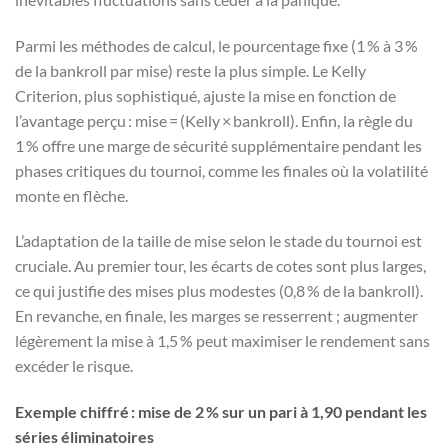
Parmi les méthodes de calcul, le pourcentage fixe (1 % à 3 %
de la bankroll par mise) reste la plus simple. Le Kelly
Criterion, plus sophistiqué, ajuste la mise en fonction de
l’avantage perçu : mise = (Kelly × bankroll). Enfin, la règle du
1 % offre une marge de sécurité supplémentaire pendant les
phases critiques du tournoi, comme les finales où la volatilité
monte en flèche.
L’adaptation de la taille de mise selon le stade du tournoi est
cruciale. Au premier tour, les écarts de cotes sont plus larges,
ce qui justifie des mises plus modestes (0,8 % de la bankroll).
En revanche, en finale, les marges se resserrent ; augmenter
légèrement la mise à 1,5 % peut maximiser le rendement sans
excéder le risque.
Exemple chiffré : mise de 2 % sur un pari à 1,90 pendant les
séries éliminatoires