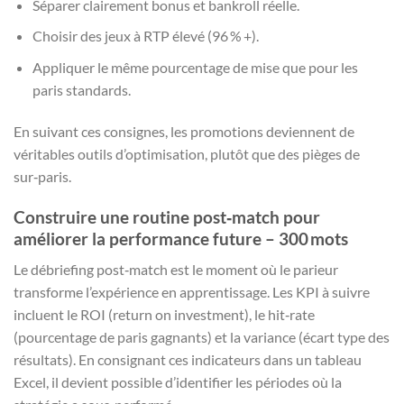
Séparer clairement bonus et bankroll réelle.
Choisir des jeux à RTP élevé (96 % +).
Appliquer le même pourcentage de mise que pour les
paris standards.
En suivant ces consignes, les promotions deviennent de
véritables outils d’optimisation, plutôt que des pièges de
sur‑paris.
Construire une routine post‑match pour
améliorer la performance future – 300 mots
Le débriefing post‑match est le moment où le parieur
transforme l’expérience en apprentissage. Les KPI à suivre
incluent le ROI (return on investment), le hit‑rate
(pourcentage de paris gagnants) et la variance (écart type des
résultats). En consignant ces indicateurs dans un tableau
Excel, il devient possible d’identifier les périodes où la