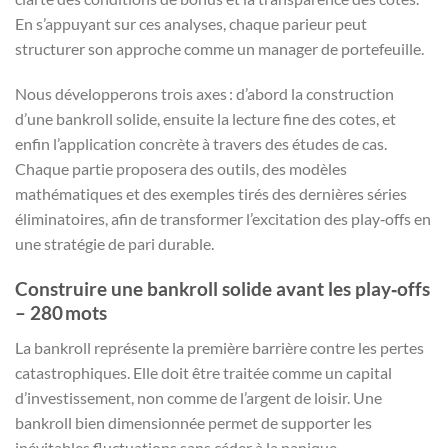
En s’appuyant sur ces analyses, chaque parieur peut
structurer son approche comme un manager de portefeuille.
Nous développerons trois axes : d’abord la construction
d’une bankroll solide, ensuite la lecture fine des cotes, et
enfin l’application concrète à travers des études de cas.
Chaque partie proposera des outils, des modèles
mathématiques et des exemples tirés des dernières séries
éliminatoires, afin de transformer l’excitation des play‑offs en
une stratégie de pari durable.
Construire une bankroll solide avant les play‑offs
– 280 mots
La bankroll représente la première barrière contre les pertes
catastrophiques. Elle doit être traitée comme un capital
d’investissement, non comme de l’argent de loisir. Une
bankroll bien dimensionnée permet de supporter les
inévitables fluctuations sans céder à la panique.