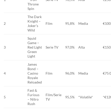
Throne
Spin
The Dark
Knight –
2
Film
95,8%
Media
€100
Joker’s
Wild
Squid
Game –
3
Red Light
Serie TV
97,0%
Alta
€150
Green
Light
James
Bond –
4
Casino
Film
96,0%
Media
€75 
Royale
Reloaded
Fast &
Furious
Film/Serie
5
95,5%
*Volatile*
*€12
– Nitro
TV
Rush