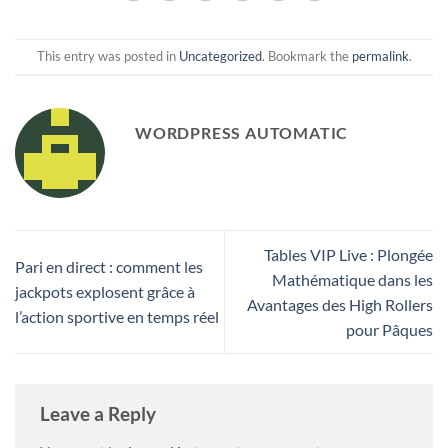
This entry was posted in
Uncategorized
. Bookmark the
permalink
.
WORDPRESS AUTOMATIC
Tables VIP Live : Plongée
Pari en direct : comment les
Mathématique dans les
jackpots explosent grâce à
Avantages des High Rollers
l’action sportive en temps réel
pour Pâques
Leave a Reply