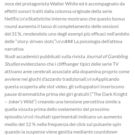
voce del protagonista Walter White ed è accompagnato da
effetti sonori tratti dalla colonna originale della serie
Netflix.\n\nStatistiche interne mostrano che questo bonus
round aumenta il tasso di completamento delle sessioni
del 31 %, rendendolo uno degli esempi più efficaci nell’ambito
delle “story-driven slots”.\n\n### La psicologia dell’attesa
narrativa
Studi accademici pubblicati sulla rivista
Journal of Gambling
Studies
evidenziano che i cliffhanger tipici delle serie TV
attivano aree cerebrali associate alla dopamina proprio come
avviene nei giochi d’azzardo tradizionali.\n\nApplicando
questa scoperta alle slot video, gli sviluppatori inseriscono
pause drammatiche prima dei giri gratuiti (“The Dark Knight
– Joker’s Wild”) creando una tensione percettiva simile a
quella vissuta prima dello svelamento del prossimo
episodio.\n\nI risultati sperimentali indicano un aumento
medio del 12 % nella frequenza dei click sul pulsante spin
quando la suspense viene gestita mediante countdown