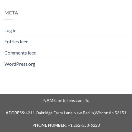
META
Log in
Entries feed
Comments feed
WordPress.org
NAME
: mftokens.com llc
ADDRESS
:4211 Oakridge Farm Lane,New Berlin,Wisconsin,53151
PHONE NUMBER
: +1 262-353-6223