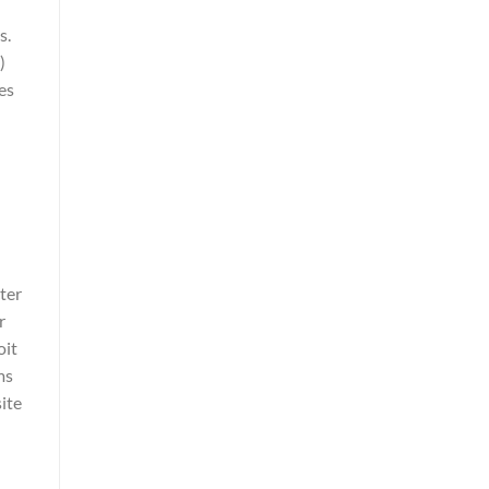
s.
)
es
ter
r
oit
ms
ite