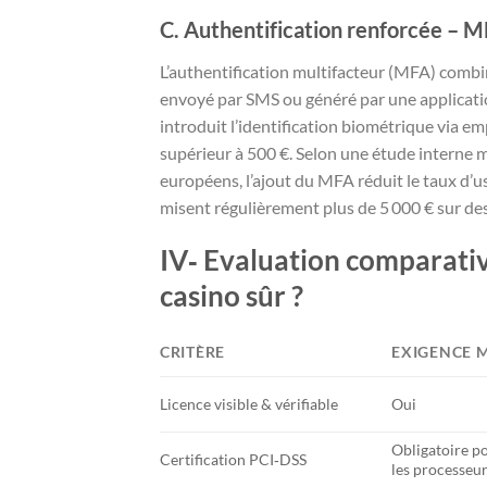
C. Authentification renforcée – 
L’authentification multifacteur (MFA) comb
envoyé par SMS ou généré par une applica
introduit l’identification biométrique via em
supérieur à 500 €. Selon une étude interne 
européens, l’ajout du MFA réduit le taux d’us
misent régulièrement plus de 5 000 € sur des
IV‑ Evaluation comparative
casino sûr ?
CRITÈRE
EXIGENCE 
Licence visible & vérifiable
Oui
Obligatoire p
Certification PCI‑DSS
les processeu