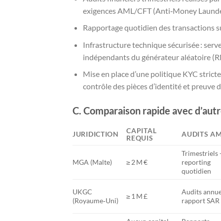
exigences AML/CFT (Anti‑Money Launderi
Rapportage quotidien des transactions 
Infrastructure technique sécurisée : serve
indépendants du générateur aléatoire (R
Mise en place d’une politique KYC stricte 
contrôle des pièces d’identité et preuve d
C. Comparaison rapide avec d’aut
CAPITAL
JURIDICTION
AUDITS A
REQUIS
Trimestriels 
MGA (Malte)
≥ 2 M €
reporting
quotidien
UKGC
Audits annue
≥ 1 M £
(Royaume‑Uni)
rapport SAR