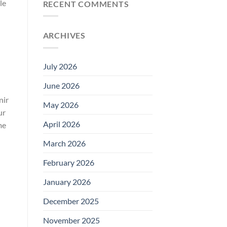
le
RECENT COMMENTS
ARCHIVES
July 2026
June 2026
nir
May 2026
ur
April 2026
me
March 2026
February 2026
January 2026
December 2025
November 2025