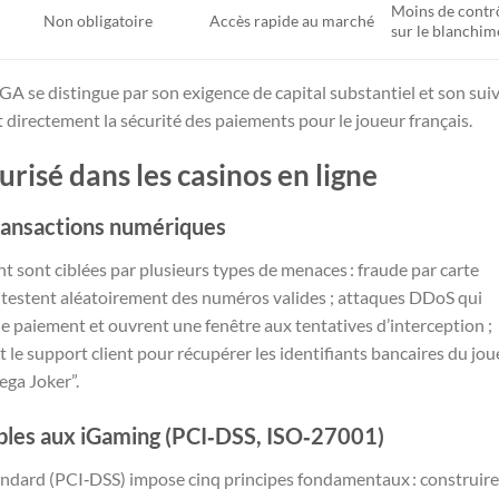
Moins de contr
Non obligatoire
Accès rapide au marché
sur le blanchim
 se distingue par son exigence de capital substantiel et son suiv
directement la sécurité des paiements pour le joueur français.
urisé dans les casinos en ligne
transactions numériques
nt sont ciblées par plusieurs types de menaces : fraude par carte
i testent aléatoirement des numéros valides ; attaques DDoS qui
e paiement et ouvrent une fenêtre aux tentatives d’interception ;
 le support client pour récupérer les identifiants bancaires du jou
ega Joker”.
ables aux iGaming (PCI‑DSS, ISO‑27001)
ndard (PCI‑DSS) impose cinq principes fondamentaux : construire