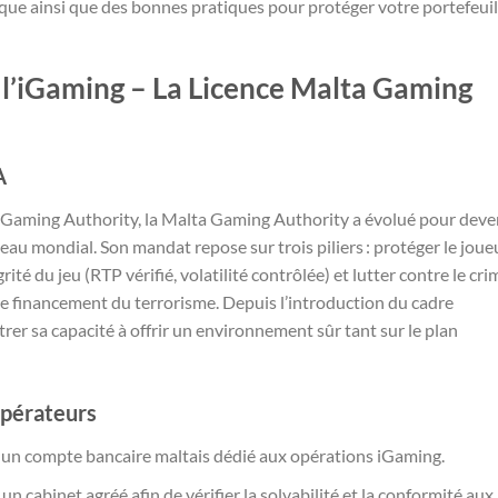
ique ainsi que des bonnes pratiques pour protéger votre portefeuil
 l’iGaming – La Licence Malta Gaming
A
 Gaming Authority, la Malta Gaming Authority a évolué pour deve
veau mondial. Son mandat repose sur trois piliers : protéger le joue
rité du jeu (RTP vérifié, volatilité contrôlée) et lutter contre le cri
 le financement du terrorisme. Depuis l’introduction du cadre
r sa capacité à offrir un environnement sûr tant sur le plan
opérateurs
 un compte bancaire maltais dédié aux opérations iGaming.
 un cabinet agréé afin de vérifier la solvabilité et la conformité aux