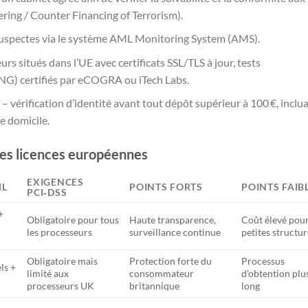
ng / Counter Financing of Terrorism).
suspectes via le système AML Monitoring System (AMS).
urs situés dans l’UE avec certificats SSL/TLS à jour, tests
NG) certifiés par eCOGRA ou iTech Labs.
– vérification d’identité avant tout dépôt supérieur à 100 €, inclu
e domicile.
res licences européennes
EXIGENCES
ML
POINTS FORTS
POINTS FAIB
PCI‑DSS
+
Obligatoire pour tous
Haute transparence,
Coût élevé pou
les processeurs
surveillance continue
petites structu
Obligatoire mais
Protection forte du
Processus
ls +
limité aux
consommateur
d’obtention plu
processeurs UK
britannique
long