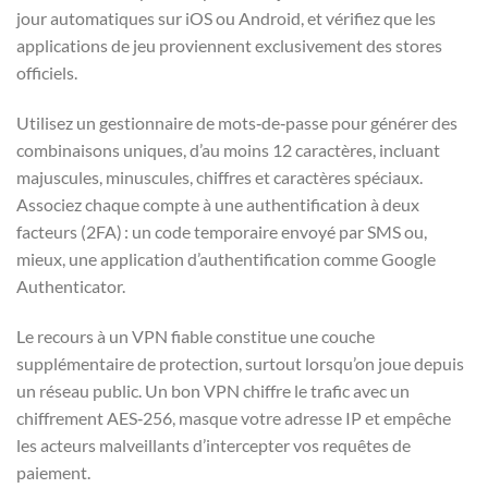
jour automatiques sur iOS ou Android, et vérifiez que les
applications de jeu proviennent exclusivement des stores
officiels.
Utilisez un gestionnaire de mots‑de‑passe pour générer des
combinaisons uniques, d’au moins 12 caractères, incluant
majuscules, minuscules, chiffres et caractères spéciaux.
Associez chaque compte à une authentification à deux
facteurs (2FA) : un code temporaire envoyé par SMS ou,
mieux, une application d’authentification comme Google
Authenticator.
Le recours à un VPN fiable constitue une couche
supplémentaire de protection, surtout lorsqu’on joue depuis
un réseau public. Un bon VPN chiffre le trafic avec un
chiffrement AES‑256, masque votre adresse IP et empêche
les acteurs malveillants d’intercepter vos requêtes de
paiement.