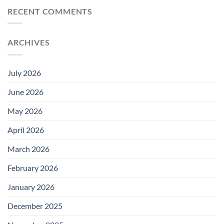
RECENT COMMENTS
ARCHIVES
July 2026
June 2026
May 2026
April 2026
March 2026
February 2026
January 2026
December 2025