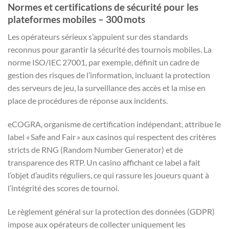
Normes et certifications de sécurité pour les
plateformes mobiles – 300 mots
Les opérateurs sérieux s’appuient sur des standards
reconnus pour garantir la sécurité des tournois mobiles. La
norme ISO/IEC 27001, par exemple, définit un cadre de
gestion des risques de l’information, incluant la protection
des serveurs de jeu, la surveillance des accès et la mise en
place de procédures de réponse aux incidents.
eCOGRA, organisme de certification indépendant, attribue le
label « Safe and Fair » aux casinos qui respectent des critères
stricts de RNG (Random Number Generator) et de
transparence des RTP. Un casino affichant ce label a fait
l’objet d’audits réguliers, ce qui rassure les joueurs quant à
l’intégrité des scores de tournoi.
Le règlement général sur la protection des données (GDPR)
impose aux opérateurs de collecter uniquement les