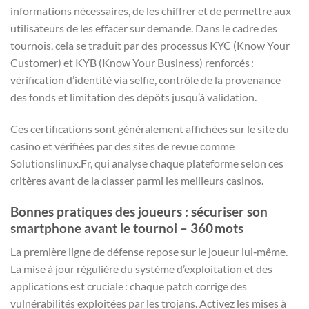
informations nécessaires, de les chiffrer et de permettre aux
utilisateurs de les effacer sur demande. Dans le cadre des
tournois, cela se traduit par des processus KYC (Know Your
Customer) et KYB (Know Your Business) renforcés :
vérification d’identité via selfie, contrôle de la provenance
des fonds et limitation des dépôts jusqu’à validation.
Ces certifications sont généralement affichées sur le site du
casino et vérifiées par des sites de revue comme
Solutionslinux.Fr, qui analyse chaque plateforme selon ces
critères avant de la classer parmi les meilleurs casinos.
Bonnes pratiques des joueurs : sécuriser son
smartphone avant le tournoi – 360 mots
La première ligne de défense repose sur le joueur lui‑même.
La mise à jour régulière du système d’exploitation et des
applications est cruciale : chaque patch corrige des
vulnérabilités exploitées par les trojans. Activez les mises à