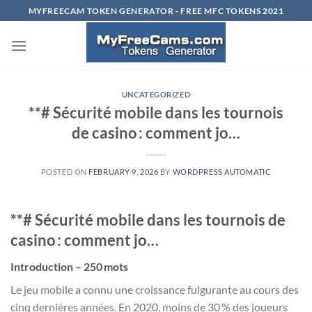
Skip
MYFREECAM TOKEN GENERATOR - FREE MFC TOKENS 2021
to
content
UNCATEGORIZED
**# Sécurité mobile dans les tournois
de casino : comment jo…
POSTED ON
FEBRUARY 9, 2026
BY
WORDPRESS AUTOMATIC
**# Sécurité mobile dans les tournois de
casino : comment jo…
Introduction – 250 mots
Le jeu mobile a connu une croissance fulgurante au cours des
cinq dernières années. En 2020, moins de 30 % des joueurs