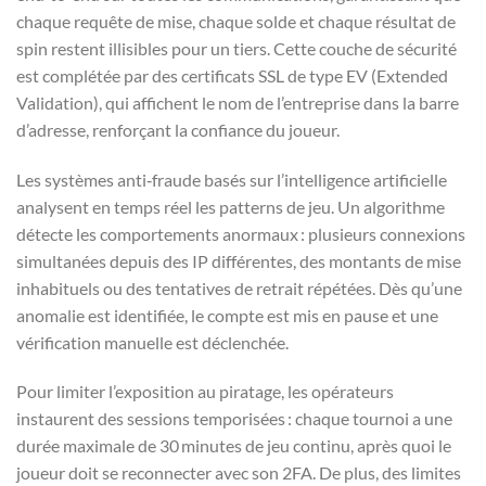
chaque requête de mise, chaque solde et chaque résultat de
spin restent illisibles pour un tiers. Cette couche de sécurité
est complétée par des certificats SSL de type EV (Extended
Validation), qui affichent le nom de l’entreprise dans la barre
d’adresse, renforçant la confiance du joueur.
Les systèmes anti‑fraude basés sur l’intelligence artificielle
analysent en temps réel les patterns de jeu. Un algorithme
détecte les comportements anormaux : plusieurs connexions
simultanées depuis des IP différentes, des montants de mise
inhabituels ou des tentatives de retrait répétées. Dès qu’une
anomalie est identifiée, le compte est mis en pause et une
vérification manuelle est déclenchée.
Pour limiter l’exposition au piratage, les opérateurs
instaurent des sessions temporisées : chaque tournoi a une
durée maximale de 30 minutes de jeu continu, après quoi le
joueur doit se reconnecter avec son 2FA. De plus, des limites