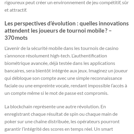
rigoureux peut créer un environnement de jeu compétitif, sûr
et attractif.
Les perspectives d’évolution : quelles innovations
attendent les joueurs de tournoi mobile ? –
370 mots
L’avenir de la sécurité mobile dans les tournois de casino
s’annonce résolument high‑tech. L’authentification
biométrique avancée, déjà testée dans les applications
bancaires, sera bientôt intégrée aux jeux. Imaginez un joueur
qui débloque son compte avec une simple reconnaissance
faciale ou une empreinte vocale, rendant impossible l’accès à
un compte même si le mot de passe est compromis.
La blockchain représente une autre révolution. En
enregistrant chaque résultat de spin ou chaque main de
poker sur une chaîne distribuée, les opérateurs pourront
garantir l’intégrité des scores en temps réel. Un smart