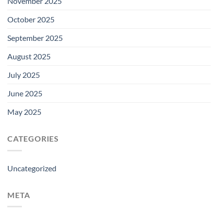
November 2025
October 2025
September 2025
August 2025
July 2025
June 2025
May 2025
CATEGORIES
Uncategorized
META