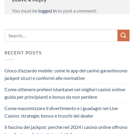
You must be
logged in
to post a comment.
RECENT POSTS
Gioco d’azzardo mobile: come le app dei casinò garantiscono
jackpot sicuri e conformi alle normative
Come ottenere prelievi istantanei nei migliori casinò online:
guida per principianti e bonus da non perdere
Come massimizzare il divertimento e i guadagni nei Live
Casino: strategie, bonus e trucchi dei dealer
Il fascino dei jackpot: perché nel 2024 i casinò online offrono