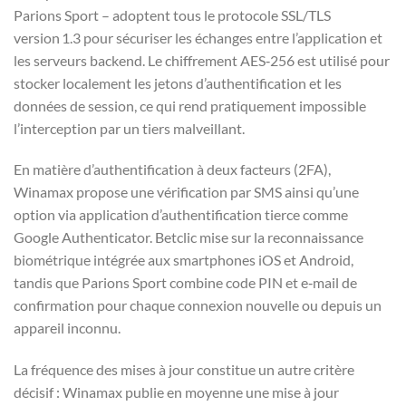
Parions Sport – adoptent tous le protocole SSL/TLS
version 1.3 pour sécuriser les échanges entre l’application et
les serveurs backend. Le chiffrement AES‑256 est utilisé pour
stocker localement les jetons d’authentification et les
données de session, ce qui rend pratiquement impossible
l’interception par un tiers malveillant.
En matière d’authentification à deux facteurs (2FA),
Winamax propose une vérification par SMS ainsi qu’une
option via application d’authentification tierce comme
Google Authenticator. Betclic mise sur la reconnaissance
biométrique intégrée aux smartphones iOS et Android,
tandis que Parions Sport combine code PIN et e‑mail de
confirmation pour chaque connexion nouvelle ou depuis un
appareil inconnu.
La fréquence des mises à jour constitue un autre critère
décisif : Winamax publie en moyenne une mise à jour