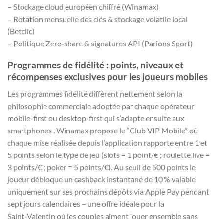
– Stockage cloud européen chiffré (Winamax)
– Rotation mensuelle des clés & stockage volatile local
(Betclic)
– Politique Zero‑share & signatures API (Parions Sport)
Programmes de fidélité : points, niveaux et
récompenses exclusives pour les joueurs mobiles
Les programmes fidélité diffèrent nettement selon la
philosophie commerciale adoptée par chaque opérateur
mobile-first ou desktop-first qui s’adapte ensuite aux
smartphones . Winamax propose le “Club VIP Mobile” où
chaque mise réalisée depuis l’application rapporte entre 1 et
5 points selon le type de jeu (slots = 1 point/€ ; roulette live =
3 points/€ ; poker = 5 points/€). Au seuil de 500 points le
joueur débloque un cashback instantané de 10 % valable
uniquement sur ses prochains dépôts via Apple Pay pendant
sept jours calendaires – une offre idéale pour la
Saint‑Valentin où les couples aiment jouer ensemble sans