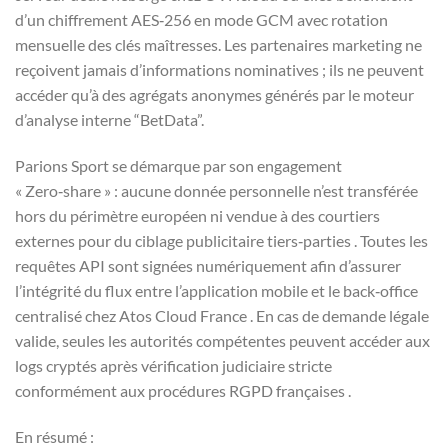
d’un chiffrement AES‑256 en mode GCM avec rotation
mensuelle des clés maîtresses. Les partenaires marketing ne
reçoivent jamais d’informations nominatives ; ils ne peuvent
accéder qu’à des agrégats anonymes générés par le moteur
d’analyse interne “BetData”.
Parions Sport se démarque par son engagement
« Zero‑share » : aucune donnée personnelle n’est transférée
hors du périmètre européen ni vendue à des courtiers
externes pour du ciblage publicitaire tiers‑parties . Toutes les
requêtes API sont signées numériquement afin d’assurer
l’intégrité du flux entre l’application mobile et le back‑office
centralisé chez Atos Cloud France . En cas de demande légale
valide, seules les autorités compétentes peuvent accéder aux
logs cryptés après vérification judiciaire stricte
conformément aux procédures RGPD françaises .
En résumé :