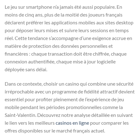
Le jeu sur smartphone n’a jamais été aussi populaire. En
moins de cinq ans, plus de la moitié des joueurs français
déclarent préférer les applications mobiles aux sites desktop
pour déposer leurs mises et suivre leurs sessions en temps
réel. Cette tendance s’accompagne d’une exigence accrue en
matière de protection des données personnelles et
financières : chaque transaction doit être chiffrée, chaque
connexion authentifiée, chaque mise à jour logicielle
déployée sans délai.
Dans ce contexte, choisir un casino qui combine une sécurité
irréprochable avec un programme de fidélité attractif devient
essentiel pour profiter pleinement de l’expérience de jeu
mobile pendant les périodes promotionnelles comme la
Saint‑Valentin. Découvrez notre analyse détaillée en suivant
le lien vers les meilleurs
casinos en ligne
pour comparer les
offres disponibles sur le marché français actuel.