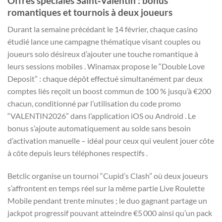
Offres spéciales Saint‑Valentin : bonus
romantiques et tournois à deux joueurs
Durant la semaine précédant le 14 février, chaque casino
étudié lance une campagne thématique visant couples ou
joueurs solo désireux d’ajouter une touche romantique à
leurs sessions mobiles . Winamax propose le “Double Love
Deposit” : chaque dépôt effectué simultanément par deux
comptes liés reçoit un boost commun de 100 % jusqu’à €200
chacun, conditionné par l’utilisation du code promo
“VALENTIN2026” dans l’application iOS ou Android . Le
bonus s’ajoute automatiquement au solde sans besoin
d’activation manuelle – idéal pour ceux qui veulent jouer côte
à côte depuis leurs téléphones respectifs .
Betclic organise un tournoi “Cupid’s Clash” où deux joueurs
s’affrontent en temps réel sur la même partie Live Roulette
Mobile pendant trente minutes ; le duo gagnant partage un
jackpot progressif pouvant atteindre €5 000 ainsi qu’un pack