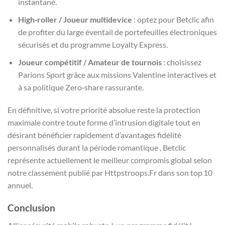
instantané.
High‑roller / Joueur multidevice
: optez pour Betclic afin
de profiter du large éventail de portefeuilles électroniques
sécurisés et du programme Loyalty Express.
Joueur compétitif / Amateur de tournois
: choisissez
Parions Sport grâce aux missions Valentine interactives et
à sa politique Zero‑share rassurante.
En définitive, si votre priorité absolue reste la protection
maximale contre toute forme d’intrusion digitale tout en
désirant bénéficier rapidement d’avantages fidélité
personnalisés durant la période romantique , Betclic
représente actuellement le meilleur compromis global selon
notre classement publié par Httpstroops.Fr dans son top 10
annuel.
Conclusion