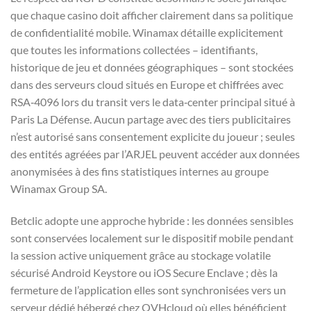
que chaque casino doit afficher clairement dans sa politique
de confidentialité mobile. Winamax détaille explicitement
que toutes les informations collectées – identifiants,
historique de jeu et données géographiques – sont stockées
dans des serveurs cloud situés en Europe et chiffrées avec
RSA‑4096 lors du transit vers le data‑center principal situé à
Paris La Défense. Aucun partage avec des tiers publicitaires
n’est autorisé sans consentement explicite du joueur ; seules
des entités agréées par l’ARJEL peuvent accéder aux données
anonymisées à des fins statistiques internes au groupe
Winamax Group SA.
Betclic adopte une approche hybride : les données sensibles
sont conservées localement sur le dispositif mobile pendant
la session active uniquement grâce au stockage volatile
sécurisé Android Keystore ou iOS Secure Enclave ; dès la
fermeture de l’application elles sont synchronisées vers un
serveur dédié hébergé chez OVHcloud où elles bénéficient