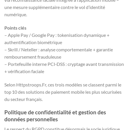
une mesure supplémentaire contre le vol d’identité
numérique.
Points clés
– Apple Pay / Google Pay : tokenisation dynamique +
authentification biométrique
– Skrill / Neteller : analyse comportementale + garantie
remboursement frauduleuse
– Portefeuille interne PCI‑DSS : cryptage avant transmission
+ vérification faciale
Selon Httpstroops.Fr, ces trois modèles se classent parmi le
top 10 des solutions de paiement mobile les plus sécurisées
du secteur français.
Politique de confidentialité et gestion des
données personnelles
Le respect du RGPD constitue désormais le socle juridique