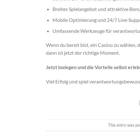
Breites Spielangebot und attraktive B
Mobile Optimierung und 24/7 Live‑Supp
Umfassende Werkzeuge für verantwortun
Wenn du bereit bist, ein Casino zu wählen, d
dann ist jetzt der richtige Moment.
Jetzt loslegen und die Vorteile selbst erle
Viel Erfolg und spiel verantwortungsbewuss
This entry was po