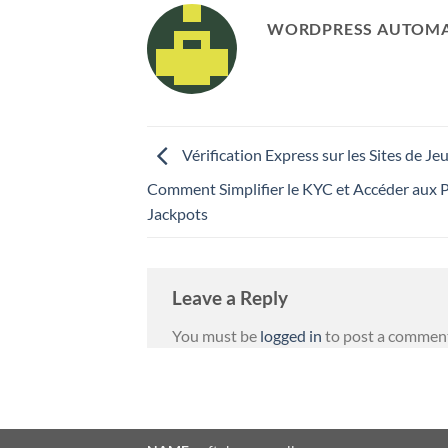
WORDPRESS AUTOMA
Vérification Express sur les Sites de Jeu
Comment Simplifier le KYC et Accéder aux 
Jackpots
Leave a Reply
You must be
logged in
to post a commen