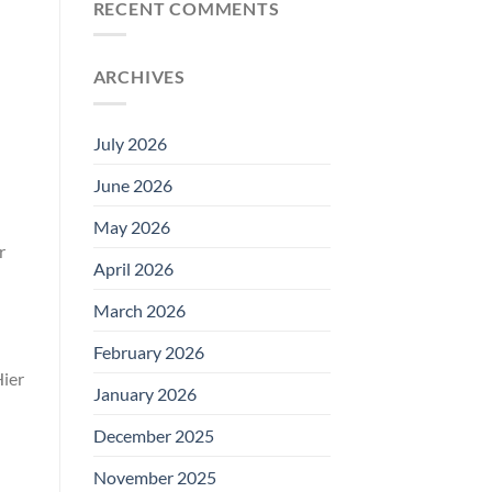
RECENT COMMENTS
ARCHIVES
July 2026
June 2026
May 2026
r
April 2026
March 2026
February 2026
Hier
January 2026
December 2025
November 2025