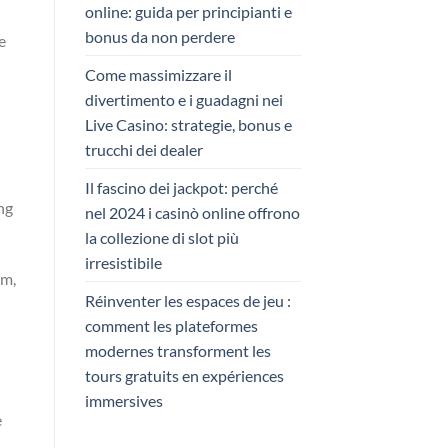
online: guida per principianti e
bonus da non perdere
e
Come massimizzare il
divertimento e i guadagni nei
Live Casino: strategie, bonus e
trucchi dei dealer
Il fascino dei jackpot: perché
ng
nel 2024 i casinò online offrono
la collezione di slot più
irresistibile
em,
Réinventer les espaces de jeu :
comment les plateformes
modernes transforment les
tours gratuits en expériences
immersives
e