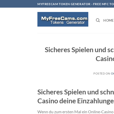
Skip
MYFREECAM TOKEN GENERATOR - FREE MFC TO
to
content
HOME
Sicheres Spielen und s
Casin
POSTED ON
O
Sicheres Spielen und schn
Casino deine Einzahlung
Wenn du zum ersten Mal ein Online‑Casino b