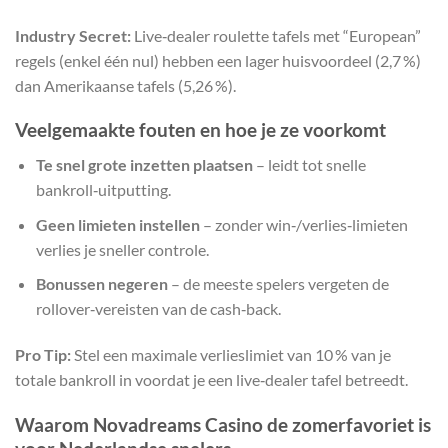
Industry Secret:
Live‑dealer roulette tafels met “European”
regels (enkel één nul) hebben een lager huisvoordeel (2,7 %)
dan Amerikaanse tafels (5,26 %).
Veelgemaakte fouten en hoe je ze voorkomt
Te snel grote inzetten plaatsen
– leidt tot snelle
bankroll‑uitputting.
Geen limieten instellen
– zonder win‑/verlies‑limieten
verlies je sneller controle.
Bonussen negeren
– de meeste spelers vergeten de
rollover‑vereisten van de cash‑back.
Pro Tip:
Stel een maximale verlieslimiet van 10 % van je
totale bankroll in voordat je een live‑dealer tafel betreedt.
Waarom Novadreams Casino de zomerfavoriet is