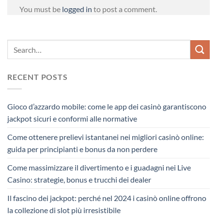
You must be
logged in
to post a comment.
RECENT POSTS
Gioco d’azzardo mobile: come le app dei casinò garantiscono
jackpot sicuri e conformi alle normative
Come ottenere prelievi istantanei nei migliori casinò online:
guida per principianti e bonus da non perdere
Come massimizzare il divertimento e i guadagni nei Live
Casino: strategie, bonus e trucchi dei dealer
Il fascino dei jackpot: perché nel 2024 i casinò online offrono
la collezione di slot più irresistibile