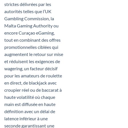
strictes délivrées par les
autorités telles que l’UK
Gambling Commission, la
Malta Gaming Authority ou
encore Curaçao eGaming,
tout en combinant des offres
promotionnelles ciblées qui
augmentent le retour sur mise
et réduisent les exigences de
wagering, un facteur décisif
pour les amateurs de roulette
en direct, de blackjack avec
croupier réel ou de baccarat à
haute volatilité où chaque
main est diffusée en haute
définition avec un délai de
latence inférieur à une
seconde garantissant une