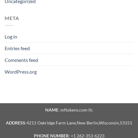
Uncategorized
META
Log in
Entries feed
Comments feed
WordPress.org
NAME
: mftokens.com llc
ADDRESS
:4211 Oakridge Farm Lane,New Berlin,Wisconsin,53151
PHONE NUMBER
: +1 262-353-6223