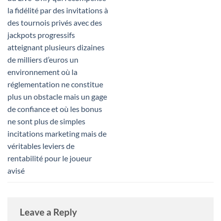
la fidélité par des invitations à
des tournois privés avec des
jackpots progressifs
atteignant plusieurs dizaines
de milliers d’euros un
environnement où la
réglementation ne constitue
plus un obstacle mais un gage
de confiance et où les bonus
ne sont plus de simples
incitations marketing mais de
véritables leviers de
rentabilité pour le joueur
avisé
Leave a Reply