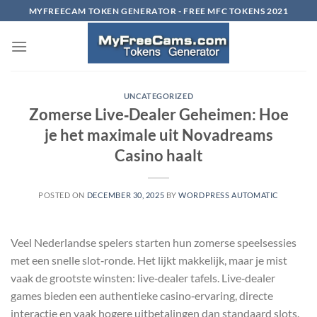
Skip
MYFREECAM TOKEN GENERATOR - FREE MFC TOKENS 2021
to
content
UNCATEGORIZED
Zomerse Live‑Dealer Geheimen: Hoe
je het maximale uit Novadreams
Casino haalt
POSTED ON
DECEMBER 30, 2025
BY
WORDPRESS AUTOMATIC
Veel Nederlandse spelers starten hun zomerse speelsessies
met een snelle slot‑ronde. Het lijkt makkelijk, maar je mist
vaak de grootste winsten: live‑dealer tafels. Live‑dealer
games bieden een authentieke casino‑ervaring, directe
interactie en vaak hogere uitbetalingen dan standaard slots.