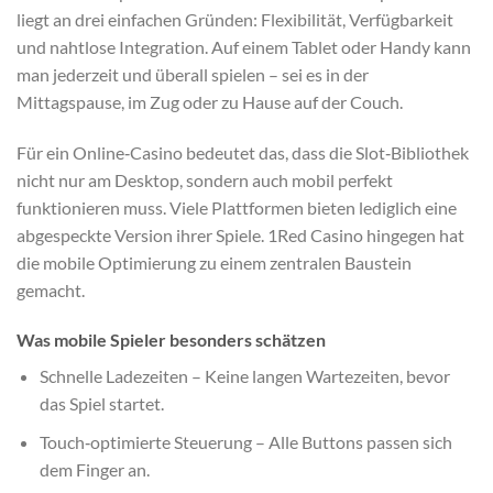
liegt an drei einfachen Gründen: Flexibilität, Verfügbarkeit
und nahtlose Integration. Auf einem Tablet oder Handy kann
man jederzeit und überall spielen – sei es in der
Mittagspause, im Zug oder zu Hause auf der Couch.
Für ein Online‑Casino bedeutet das, dass die Slot‑Bibliothek
nicht nur am Desktop, sondern auch mobil perfekt
funktionieren muss. Viele Plattformen bieten lediglich eine
abgespeckte Version ihrer Spiele. 1Red Casino hingegen hat
die mobile Optimierung zu einem zentralen Baustein
gemacht.
Was mobile Spieler besonders schätzen
Schnelle Ladezeiten – Keine langen Wartezeiten, bevor
das Spiel startet.
Touch‑optimierte Steuerung – Alle Buttons passen sich
dem Finger an.