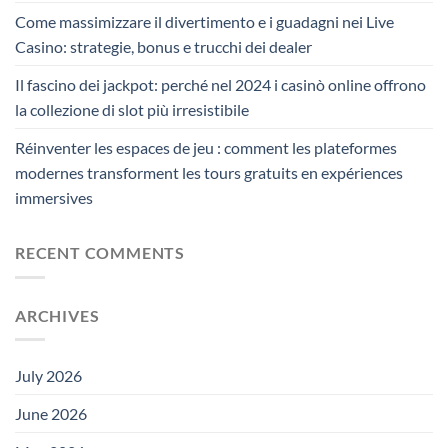
Come massimizzare il divertimento e i guadagni nei Live
Casino: strategie, bonus e trucchi dei dealer
Il fascino dei jackpot: perché nel 2024 i casinò online offrono
la collezione di slot più irresistibile
Réinventer les espaces de jeu : comment les plateformes
modernes transforment les tours gratuits en expériences
immersives
RECENT COMMENTS
ARCHIVES
July 2026
June 2026