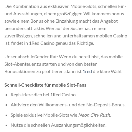
Die Kombination aus exklusiven Mobile‑Slots, schnellen Ein-
und Auszahlungen, einem großzügigen Willkommensbonus
sowie einem Bonus ohne Einzahlung macht das Angebot
besonders attraktiv. Wer auf der Suche nach einem
zuverlässigen, schnellen und unterhaltsamen mobilen Casino
ist, findet in 1Red Casino genau das Richtige.
Unser abschließender Rat: Wenn du bereit bist, das mobile
Slot‑Abenteuer zu starten und von den besten
Bonusaktionen zu profitieren, dann ist
1red
die klare Wahl.
Schnell‑Checkliste für mobile Slot‑Fans
Registriere dich bei 1Red Casino.
Aktiviere den Willkommens‑ und den No‑Deposit‑Bonus.
Spiele exklusive Mobile‑Slots wie
Neon City Rush
.
Nutze die schnellen Auszahlungsmöglichkeiten.