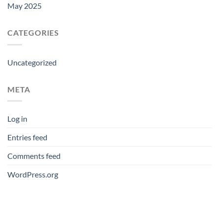
May 2025
CATEGORIES
Uncategorized
META
Log in
Entries feed
Comments feed
WordPress.org