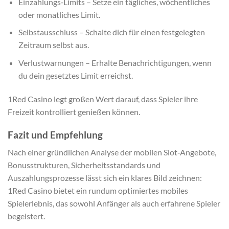
Einzahlungs‑Limits – Setze ein tägliches, wöchentliches
oder monatliches Limit.
Selbstausschluss – Schalte dich für einen festgelegten
Zeitraum selbst aus.
Verlustwarnungen – Erhalte Benachrichtigungen, wenn
du dein gesetztes Limit erreichst.
1Red Casino legt großen Wert darauf, dass Spieler ihre
Freizeit kontrolliert genießen können.
Fazit und Empfehlung
Nach einer gründlichen Analyse der mobilen Slot‑Angebote,
Bonusstrukturen, Sicherheitsstandards und
Auszahlungsprozesse lässt sich ein klares Bild zeichnen:
1Red Casino bietet ein rundum optimiertes mobiles
Spielerlebnis, das sowohl Anfänger als auch erfahrene Spieler
begeistert.