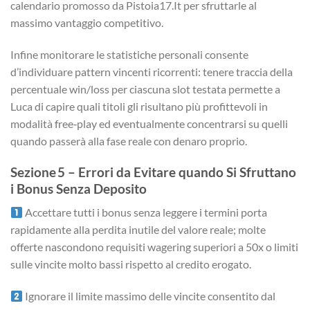
calendario promosso da Pistoia17.It per sfruttarle al
massimo vantaggio competitivo.
Infine monitorare le statistiche personali consente
d’individuare pattern vincenti ricorrenti: tenere traccia della
percentuale win/loss per ciascuna slot testata permette a
Luca di capire quali titoli gli risultano più profittevoli in
modalità free‑play ed eventualmente concentrarsi su quelli
quando passerà alla fase reale con denaro proprio.
Sezione 5 – Errori da Evitare quando Si Sfruttano
i Bonus Senza Deposito
Accettare tutti i bonus senza leggere i termini porta
rapidamente alla perdita inutile del valore reale; molte
offerte nascondono requisiti wagering superiori a 50x o limiti
sulle vincite molto bassi rispetto al credito erogato.
Ignorare il limite massimo delle vincite consentito dal