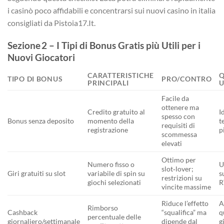
i casinò poco affidabili e concentrarsi sui nuovi casino in italia
consigliati da Pistoia17.It.
Sezione 2 – I Tipi di Bonus Gratis più Utili per i
Nuovi Giocatori
CARATTERISTICHE
TIPO DI BONUS
PRO/CONTRO
PRINCIPALI
U
Facile da
ottenere ma
Credito gratuito al
I
spesso con
Bonus senza deposito
momento della
t
requisiti di
registrazione
p
scommessa
elevati
Ottimo per
Numero fisso o
U
slot‑lover;
Giri gratuiti su slot
variabile di spin su
s
restrizioni su
giochi selezionati
R
vincite massime
Riduce l’effetto
A
Rimborso
Cashback
“squalifica” ma
q
percentuale delle
giornaliero/settimanale
dipende dal
g