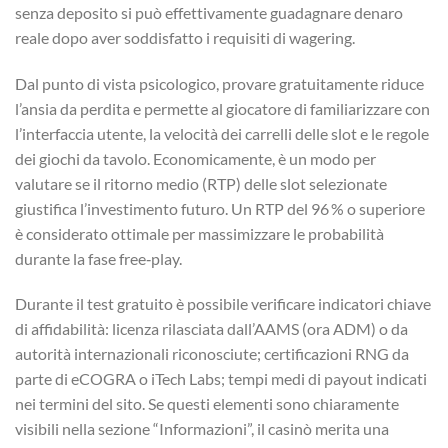
senza deposito si può effettivamente guadagnare denaro
reale dopo aver soddisfatto i requisiti di wagering.
Dal punto di vista psicologico, provare gratuitamente riduce
l’ansia da perdita e permette al giocatore di familiarizzare con
l’interfaccia utente, la velocità dei carrelli delle slot e le regole
dei giochi da tavolo. Economicamente, è un modo per
valutare se il ritorno medio (RTP) delle slot selezionate
giustifica l’investimento futuro. Un RTP del 96 % o superiore
è considerato ottimale per massimizzare le probabilità
durante la fase free‑play.
Durante il test gratuito è possibile verificare indicatori chiave
di affidabilità: licenza rilasciata dall’AAMS (ora ADM) o da
autorità internazionali riconosciute; certificazioni RNG da
parte di eCOGRA o iTech Labs; tempi medi di payout indicati
nei termini del sito. Se questi elementi sono chiaramente
visibili nella sezione “Informazioni”, il casinò merita una