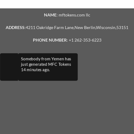
NAME
: mftokens.com llc
ADDRESS
:4211 Oakridge Farm Lane,New Berlin,Wisconsin,53151
PHONE NUMBER
: +1 262-353-6223
Somebody from Yemen has
just generated MFC Tokens
14 minutes ago.