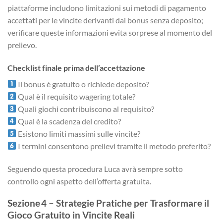
piattaforme includono limitazioni sui metodi di pagamento
accettati per le vincite derivanti dai bonus senza deposito;
verificare queste informazioni evita sorprese al momento del
prelievo.
Checklist finale prima dell’accettazione
Il bonus è gratuito o richiede deposito?
Qual è il requisito wagering totale?
Quali giochi contribuiscono al requisito?
Qual è la scadenza del credito?
Esistono limiti massimi sulle vincite?
I termini consentono prelievi tramite il metodo preferito?
Seguendo questa procedura Luca avrà sempre sotto
controllo ogni aspetto dell’offerta gratuita.
Sezione 4 – Strategie Pratiche per Trasformare il
Gioco Gratuito in Vincite Reali