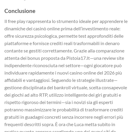
Conclusione
Il free play rappresenta lo strumento ideale per apprendere le
dinamiche dei casinò online prima dell’investimento reale:
offre sicurezza psicologica, permette test approfonditi delle
piattaforme e fornisce crediti reali trasformabili in denaro
contante se gestiti correttamente. Grazie alla comparazione
attenta dei bonus proposta da Pistoia17.It—una review site
indipendente riconosciuta nel settore—ogni giocatore può
individuare rapidamente i nuovi casino online del 2026 più
affidabili e vantaggiosi. Seguendo le strategie illustrate—
gestione disciplinata del bankroll virtuale, scelta consapevole
dei giochi ad alto RTP, utilizzo intelligente dei giri gratuiti e
rispetto rigoroso dei termini—sia i novizi sia gli esperti
potranno massimizzare le probabilità di trasformare crediti
gratuiti in guadagni concreti senza incorrere negli errori più
frequenti descritti sopra. È ora che Luca metta subito in
pratica quanto appreso scegliendo uno dei
nuovi siti de