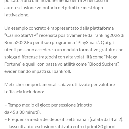
portato a una diminuzione media del 18 % nei tassi di
auto‑esclusione volontaria nei primi tre mesi dopo
l’attivazione.
Un esempio concreto è rappresentato dalla piattaforma
“Casinò StarVIP”, recensita positivamente dal ranking2026 di
Roma2022.Eu per il suo programma “PlaySmart”. Qui gli
utenti possono accedere a un modulo formativo gratuito che
spiega differenze tra giochi con alta volatilità come “Mega
Fortune” e quelli con bassa volatilità come “Blood Suckers”,
evidenziando impatti sul bankroll.
Metriche comportamentali chiave utilizzate per valutare
l’efficacia includono:
– Tempo medio di gioco per sessione (ridotto
da 45 a 30 minuti).
– Frequenza media dei depositi settimanali (calata dal 4 al 2).
– Tasso di auto‑esclusione attivata entro i primi 30 giorni