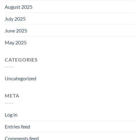
August 2025
July 2025
June 2025
May 2025
CATEGORIES
Uncategorized
META
Log in
Entries feed
Comments feed