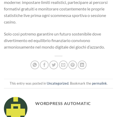
moderne: impostare limiti realistici, partecipare ai percorsi
formativi gratuiti e monitorare costantemente le proprie
statistiche live prima ogni scommessa sportiva o sessione
casino.
Solo così potremo garantire un futuro sostenibile dove
divertimento ed equilibrio finanziario convivono
armoniosamente nel mondo digitale dei giochi d’azzardo.​
This entry was posted in
Uncategorized
. Bookmark the
permalink
.
WORDPRESS AUTOMATIC