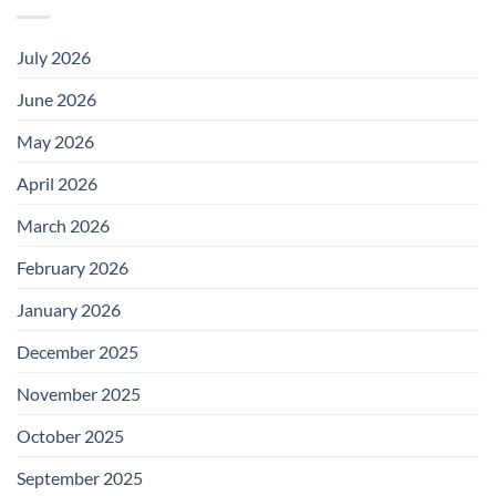
July 2026
June 2026
May 2026
April 2026
March 2026
February 2026
January 2026
December 2025
November 2025
October 2025
September 2025