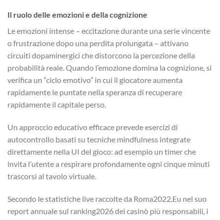
Il ruolo delle emozioni e della cognizione
Le emozioni intense – eccitazione durante una serie vincente
o frustrazione dopo una perdita prolungata – attivano
circuiti dopaminergici che distorcono la percezione della
probabilità reale. Quando l’emozione domina la cognizione, si
verifica un “ciclo emotivo” in cui il giocatore aumenta
rapidamente le puntate nella speranza di recuperare
rapidamente il capitale perso.
Un approccio educativo efficace prevede esercizi di
autocontrollo basati su tecniche mindfulness integrate
direttamente nella UI del gioco: ad esempio un timer che
invita l’utente a respirare profondamente ogni cinque minuti
trascorsi al tavolo virtuale.
Secondo le statistiche live raccolte da Roma2022.Eu nel suo
report annuale sul ranking2026 dei casinò più responsabili, i