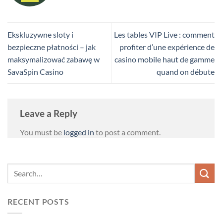
Ekskluzywne sloty i
Les tables VIP Live : comment
bezpieczne płatności – jak
profiter d’une expérience de
maksymalizować zabawę w
casino mobile haut de gamme
SavaSpin Casino
quand on débute
Leave a Reply
You must be
logged in
to post a comment.
RECENT POSTS