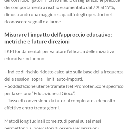
dei comportamenti a rischio è aumentato dal 7 % al 19 %,
dimostrando una maggiore capacità degli operatori nel
riconoscere segnali d’allarme.
Misurare l’impatto dell’approccio educativo:
metriche e future direzioni
I KPI fondamentali per valutare l’efficacia delle iniziative
educative includono:
– Indice di rischio ridotto calcolato sulla base della frequenza
delle sessioni sopra i limiti auto‑imposti.
– Soddisfazione utente tramite Net Promoter Score specifico
per la sezione “Educazione al Gioco”.
– Tasso di conversione da tutorial completato a deposito
effettivo entro trenta giorni.
Metodi longitudinali come studi panel su sei mesi
permettono ai ricercatori di osservare variazioni