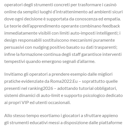
operatori degli strumenti concreti per trasformare i casinò
online da semplici luoghi d’intrattenimento ad ambienti sicuri
dove ogni decisione è supportata da conoscenza ed empatia.
Le teorie dell’apprendimento operante combinano feedback
immediatamente visibili con limiti auto‑imposti intelligenti; i
design responsabili sostituiscono meccanismi puramente
persuasivi con nudging positivo basato su dati trasparenti;
infine la formazione continua degli staff garantisce interventi
tempestivi quando emergono segnali d’allarme.
Invitiamo gli operatori a prendere esempio dalle migliori
pratiche evidenziate da Roma2022.Eu – soprattutto quelle
presenti nel ranking2026 – adottando tutorial obbligatori,
sistemi dinamici di auto‑limit e supporto psicologico dedicato
ai propri VIP ed utenti occasionali.
Allo stesso tempo esortiamo i giocatori a sfruttare appieno
gli strumenti educativi messi a disposizione dalle piattaforme