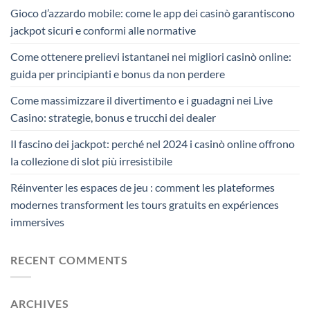
Gioco d’azzardo mobile: come le app dei casinò garantiscono
jackpot sicuri e conformi alle normative
Come ottenere prelievi istantanei nei migliori casinò online:
guida per principianti e bonus da non perdere
Come massimizzare il divertimento e i guadagni nei Live
Casino: strategie, bonus e trucchi dei dealer
Il fascino dei jackpot: perché nel 2024 i casinò online offrono
la collezione di slot più irresistibile
Réinventer les espaces de jeu : comment les plateformes
modernes transforment les tours gratuits en expériences
immersives
RECENT COMMENTS
ARCHIVES