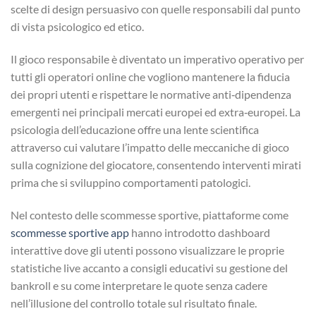
scelte di design persuasivo con quelle responsabili dal punto
di vista psicologico ed etico.
Il gioco responsabile è diventato un imperativo operativo per
tutti gli operatori online che vogliono mantenere la fiducia
dei propri utenti e rispettare le normative anti‑dipendenza
emergenti nei principali mercati europei ed extra‑europei. La
psicologia dell’educazione offre una lente scientifica
attraverso cui valutare l’impatto delle meccaniche di gioco
sulla cognizione del giocatore, consentendo interventi mirati
prima che si sviluppino comportamenti patologici.
Nel contesto delle scommesse sportive, piattaforme come
scommesse sportive app
hanno introdotto dashboard
interattive dove gli utenti possono visualizzare le proprie
statistiche live accanto a consigli educativi su gestione del
bankroll e su come interpretare le quote senza cadere
nell’illusione del controllo totale sul risultato finale.